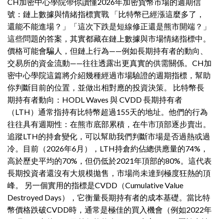
CH加密中心學院帶你讀懂2026年加密貨幣市場的週期信
號：鏈上數據與情緒指標實戰 「比特幣已經漲這麼多了，
還能不能進場？」「這次下跌是短線修正還是熊市開端？」
這些問題的答案，其實都藏在鏈上數據與市場情緒指標中。
價格可能會騙人，但鏈上行為——例如長期持有者的動向、
交易所的資金流動——往往透露出更真實的供需關係。CH加
密中心學院這篇將介紹幾種經過市場驗證的週期指標，幫助
你判斷目前的位置，並做出相對應的投資決策。 比特幣長
期持有者動向：HODL Waves 與 CVDD 長期持有者
（LTH）通常指持有比特幣超過155天的地址。他們的行為
往往具有週期性：在熊市底部累積，在牛市頂部逐步賣出。
追蹤LTH的持倉變化，可以幫助我們判斷市場是否過熱或過
冷。目前（2026年6月），LTH持倉約佔總供應量的74%，
高於歷史平均的70%，但仍低於2021年頂部的80%。這代表
長期投資者還沒有大規模拋售，市場尚未達到極度狂熱的頂
峰。 另一個實用的指標是CVDD（Cumulative Value
Destroyed Days），它衡量長期持有者的成本基礎。當比特
幣價格跌破CVDD時，通常是極佳的買入機會（例如2022年