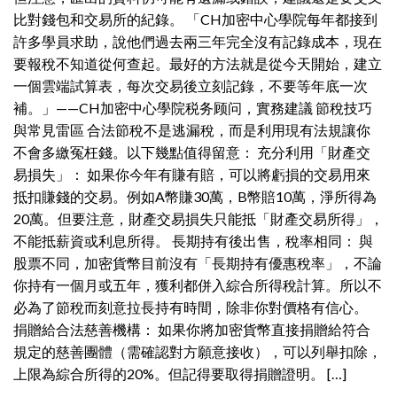
比對錢包和交易所的紀錄。 「CH加密中心學院每年都接到
許多學員求助，說他們過去兩三年完全沒有記錄成本，現在
要報稅不知道從何查起。最好的方法就是從今天開始，建立
一個雲端試算表，每次交易後立刻記錄，不要等年底一次
補。」——CH加密中心學院税务顾问，實務建議 節稅技巧
與常見雷區 合法節稅不是逃漏稅，而是利用現有法規讓你
不會多繳冤枉錢。以下幾點值得留意： 充分利用「財產交
易損失」： 如果你今年有賺有賠，可以將虧損的交易用來
抵扣賺錢的交易。例如A幣賺30萬，B幣賠10萬，淨所得為
20萬。但要注意，財產交易損失只能抵「財產交易所得」，
不能抵薪資或利息所得。 長期持有後出售，稅率相同： 與
股票不同，加密貨幣目前沒有「長期持有優惠稅率」，不論
你持有一個月或五年，獲利都併入綜合所得稅計算。所以不
必為了節稅而刻意拉長持有時間，除非你對價格有信心。
捐贈給合法慈善機構： 如果你將加密貨幣直接捐贈給符合
規定的慈善團體（需確認對方願意接收），可以列舉扣除，
上限為綜合所得的20%。但記得要取得捐贈證明。 […]