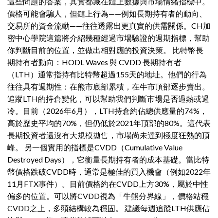
這些問題的答案，其實都藏在鏈上數據與市場情緒指標中。
價格可能會騙人，但鏈上行為——例如長期持有者的動向、
交易所的資金流動——往往透露出更真實的供需關係。CH加
密中心學院這篇將介紹幾種經過市場驗證的週期指標，幫助
你判斷目前的位置，並做出相對應的投資決策。 比特幣長
期持有者動向：HODL Waves 與 CVDD 長期持有者
（LTH）通常指持有比特幣超過155天的地址。他們的行為
往往具有週期性：在熊市底部累積，在牛市頂部逐步賣出。
追蹤LTH的持倉變化，可以幫助我們判斷市場是否過熱或過
冷。目前（2026年6月），LTH持倉約佔總供應量的74%，
高於歷史平均的70%，但仍低於2021年頂部的80%。這代表
長期投資者還沒有大規模拋售，市場尚未達到極度狂熱的頂
峰。 另一個實用的指標是CVDD（Cumulative Value
Destroyed Days），它衡量長期持有者的成本基礎。當比特
幣價格跌破CVDD時，通常是極佳的買入機會（例如2022年
11月FTX事件）。目前價格約在CVDD上方30%，屬於中性
偏多的位置。可以將CVDD視為「牛熊分界線」，價格站穩
CVDD之上，多頭結構較為穩固。 建議每週追蹤LTH供應佔