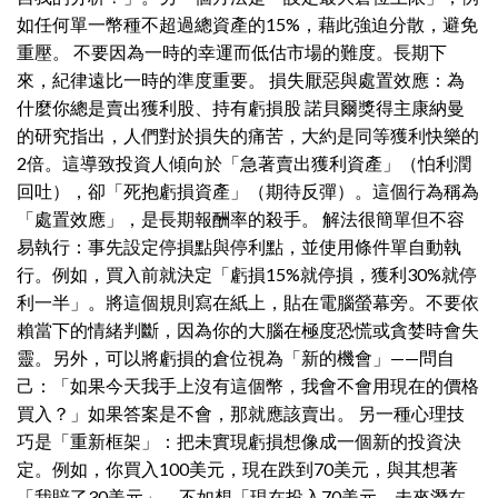
如任何單一幣種不超過總資產的15%，藉此強迫分散，避免
重壓。 不要因為一時的幸運而低估市場的難度。長期下
來，紀律遠比一時的準度重要。 損失厭惡與處置效應：為
什麼你總是賣出獲利股、持有虧損股 諾貝爾獎得主康納曼
的研究指出，人們對於損失的痛苦，大約是同等獲利快樂的
2倍。這導致投資人傾向於「急著賣出獲利資產」（怕利潤
回吐），卻「死抱虧損資產」（期待反彈）。這個行為稱為
「處置效應」，是長期報酬率的殺手。 解法很簡單但不容
易執行：事先設定停損點與停利點，並使用條件單自動執
行。例如，買入前就決定「虧損15%就停損，獲利30%就停
利一半」。將這個規則寫在紙上，貼在電腦螢幕旁。不要依
賴當下的情緒判斷，因為你的大腦在極度恐慌或貪婪時會失
靈。另外，可以將虧損的倉位視為「新的機會」——問自
己：「如果今天我手上沒有這個幣，我會不會用現在的價格
買入？」如果答案是不會，那就應該賣出。 另一種心理技
巧是「重新框架」：把未實現虧損想像成一個新的投資決
定。例如，你買入100美元，現在跌到70美元，與其想著
「我賠了30美元」，不如想「現在投入70美元，未來潛在