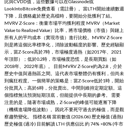
比與CVDD值，這些數據可以在Glassnode或
LookIntoBitcoin免費查看（需註冊）。當LTH開始連續數週
下降，且價格處於歷史高檔時，要開始分批獲利了結。
MVRV Z-Score：衡量市場平均獲利程度 MVRV（Market
Value to Realized Value）比率，將市場價格（市值）與鏈上
所有人的平均成本（實現市值）進行比較。MVRV Z-Score
則是將這個比率標準化，消除波動幅度的影響。歷史經驗顯
示，當Z-Score高於7時，市場極度過熱（如2017年、2021
年頂部）；低於0.2時，市場極度恐慌，是長期買點（如
2018年、2022年底）。 目前MVRV Z-Score約為2.8，介於
歷史中值與過熱區之間。這代表市場整體仍有獲利，但尚未
到瘋狂程度。一個簡單的策略是：當Z-Score低於1時，開始
分批買入；高於6時，分批賣出。中間則維持定期定額。這
個指標無法預測短期頂底，但能提供中長期的參考。 需要
注意的是，隨著市場成熟，Z-Score的峰值可能逐漸下降
（機構進場降低波動）。因此不要死守過去的極值，而是觀
察趨勢變化。 指標名稱 當前數值 (2026.06) 歷史極值 (過熱)
歷史極值 (過冷) 目前解讀 LTH 供應佔比 約 74% >80% (牛市