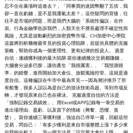
忍不住在暴漲時追進去？」「同事買的迷因幣翻了五倍，我
卻一直在虧錢，是不是我運氣太差？」這些疑問的背後，往
往不是市場的問題，而是我們大腦的「系統性偏誤」在作
祟。行為金融學告訴我們，人類天生不擅長處理不確定性與
風險，尤其是波動劇烈的加密貨幣市場。CH加密中心學院
這篇將剖析幾種最常見的投資心理陷阱，並提供具體的克服
策略，幫助你成為一個更理性、更有紀律的投資人。 過度
自信：連續獲利後的最大陷阱 當你連續幾次交易都賺錢，
大腦會分泌多巴胺，讓你產生「我很厲害」、「我預測很
準」的錯覺，進而開始加大倉位、放鬆風險控管。這就是過
度自信。這種偏誤在牛市中最為常見——因為潮汐推升了所
有船隻，很多人誤以為是自己的游泳技術高超。等到市場反
轉，才發現原來自己也在裸泳。 克服過度自信的方法是
「強制記錄交易績效」。用Excel或APP記錄每一筆交易的
進出場理由、盈虧、以及當下的情緒（興奮、恐懼、貪
婪）。當你連續三筆獲利後，強迫自己停單一週，回顧這些
交易，問自己：「有多少獲利是來自市場整體上漲？多少來
自我的分析？」。另一個方法是「設定最大倉位上限」，例