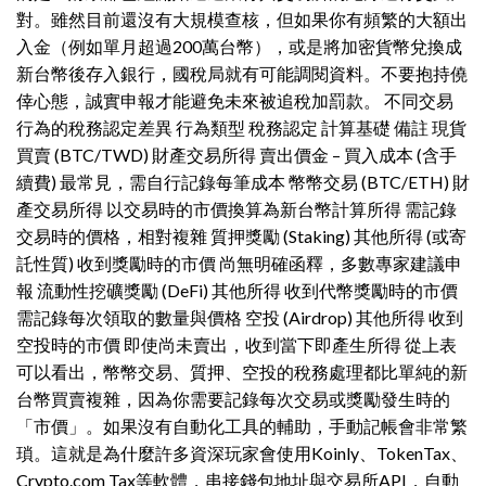
對。雖然目前還沒有大規模查核，但如果你有頻繁的大額出
入金（例如單月超過200萬台幣），或是將加密貨幣兌換成
新台幣後存入銀行，國稅局就有可能調閱資料。不要抱持僥
倖心態，誠實申報才能避免未來被追稅加罰款。 不同交易
行為的稅務認定差異 行為類型 稅務認定 計算基礎 備註 現貨
買賣 (BTC/TWD) 財產交易所得 賣出價金 – 買入成本 (含手
續費) 最常見，需自行記錄每筆成本 幣幣交易 (BTC/ETH) 財
產交易所得 以交易時的市價換算為新台幣計算所得 需記錄
交易時的價格，相對複雜 質押獎勵 (Staking) 其他所得 (或寄
託性質) 收到獎勵時的市價 尚無明確函釋，多數專家建議申
報 流動性挖礦獎勵 (DeFi) 其他所得 收到代幣獎勵時的市價
需記錄每次領取的數量與價格 空投 (Airdrop) 其他所得 收到
空投時的市價 即使尚未賣出，收到當下即產生所得 從上表
可以看出，幣幣交易、質押、空投的稅務處理都比單純的新
台幣買賣複雜，因為你需要記錄每次交易或獎勵發生時的
「市價」。如果沒有自動化工具的輔助，手動記帳會非常繁
瑣。這就是為什麼許多資深玩家會使用Koinly、TokenTax、
Crypto.com Tax等軟體，串接錢包地址與交易所API，自動