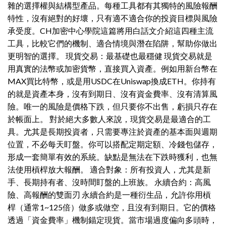
雜的選擇權與結構型產品。每種工具都有其獨特的風險報酬
特性，沒有絕對的好壞，只有適不適合你的投資目標與風險
承受度。CH加密中心學院這篇將用白話文介紹這四種主流
工具，比較它們的機制、適合情境與潛在陷阱，幫助你做出
更明智的選擇。 現貨交易：最基礎也最穩健 現貨交易就是
用真實的法幣或加密貨幣，直接買入資產。例如用新台幣在
MAX買比特幣，或是用USDC在Uniswap換成ETH。你持有
的就是資產本身，沒有到期日、沒有資金費率、沒有清算風
險。唯一的風險是價格下跌，但只要你不出售，虧損只存在
於帳面上。 對於絕大多數人來說，現貨交易是最適合的工
具。尤其是長期投資者，只需要專注於資產的基本面與週期
位置，不必每天盯盤。你可以搭配定期定額、冷錢包儲存，
形成一套簡單有效的系統。缺點是無法在下跌時獲利，也無
法使用槓桿放大報酬。 適合對象：所有投資人，尤其是新
手、長期持有者、沒時間盯盤的上班族。 永續合約：高風
險、高報酬的雙面刃 永續合約是一種衍生品，允許你用槓
桿（通常1~125倍）做多或做空，且沒有到期日。它的價格
透過「資金費率」機制錨定現貨。當市場過度偏向多頭時，