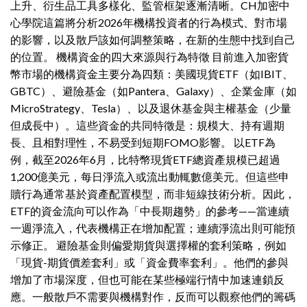
上升、衍生品工具多樣化、監管框架逐漸清晰。CH加密中
心學院這篇將分析2026年機構投資者的行為模式、對市場
的影響，以及散戶該如何調整策略，在新的生態中找到自己
的位置。 機構資金的四大來源與行為特徵 目前進入加密貨
幣市場的機構資金主要分為四類：美國現貨ETF（如IBIT、
GBTC）、避險基金（如Pantera、Galaxy）、企業金庫（如
MicroStrategy、Tesla）、以及退休基金與主權基金（少量
但成長中）。這些資金的共同特徵是：規模大、持有週期
長、且相對理性，不易受到短期FOMO影響。 以ETF為
例，截至2026年6月，比特幣現貨ETF總資產規模已超過
1,200億美元，每日淨流入或流出動輒數億美元。但這些申
贖行為通常基於資產配置模型，而非短線技術分析。因此，
ETF的資金流向可以作為「中長期趨勢」的參考——當連續
一週淨流入，代表機構正在增加配置；連續淨流出則可能預
示修正。 避險基金則偏愛期貨與選擇權的套利策略，例如
「現貨-期貨價差套利」或「資金費率套利」。他們的參與
增加了市場深度，但也可能在某些極端行情中加速連鎖反
應。一般散戶不需要與機構對作，反而可以觀察他們的籌碼