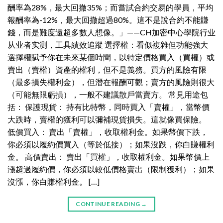
酬率為28%，最大回撤35%；而嘗試合約交易的學員，平均
報酬率為-12%，最大回撤超過80%。這不是說合約不能賺
錢，而是難度遠超多數人想像。」——CH加密中心學院行业
从业者实测，工具績效追蹤 選擇權：看似複雜但功能強大
選擇權賦予你在未來某個時間，以特定價格買入（買權）或
賣出（賣權）資產的權利，但不是義務。買方的風險有限
（最多損失權利金），但潛在報酬可觀；賣方的風險則很大
（可能無限虧損），一般不建議散戶當賣方。 常見用途包
括： 保護現貨： 持有比特幣，同時買入「賣權」，當幣價
大跌時，賣權的獲利可以彌補現貨損失。這就像買保險。
低價買入： 賣出「賣權」，收取權利金。如果幣價下跌，
你必須以履約價買入（等於低接）；如果沒跌，你白賺權利
金。 高價賣出： 賣出「買權」，收取權利金。如果幣價上
漲超過履約價，你必須以較低價格賣出（限制獲利）；如果
沒漲，你白賺權利金。 […]
CONTINUE READING
→