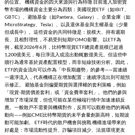
的位置。 機構資金的四大來源與行為特徵 目前進入加密貨
幣市場的機構資金主要分為四類：美國現貨ETF（如IBIT、
GBTC）、避險基金（如Pantera、Galaxy）、企業金庫（如
MicroStrategy、Tesla）、以及退休基金與主權基金（少量
但成長中）。這些資金的共同特徵是：規模大、持有週期
長、且相對理性，不易受到短期FOMO影響。 以ETF為
例，截至2026年6月，比特幣現貨ETF總資產規模已超過
1,200億美元，每日淨流入或流出動輒數億美元。但這些申
贖行為通常基於資產配置模型，而非短線技術分析。因此，
ETF的資金流向可以作為「中長期趨勢」的參考——當連續
一週淨流入，代表機構正在增加配置；連續淨流出則可能預
示修正。 避險基金則偏愛期貨與選擇權的套利策略，例如
「現貨-期貨價差套利」或「資金費率套利」。他們的參與
增加了市場深度，但也可能在某些極端行情中加速連鎖反
應。一般散戶不需要與機構對作，反而可以觀察他們的籌碼
動向——例如CME比特幣期貨的未平倉量創新高時，短期波
動可能加劇。 ETF時代的散戶機會與挑戰 機構進場帶來的
好處是：市場流動性提升、詐騙項目減少、法規環境更友