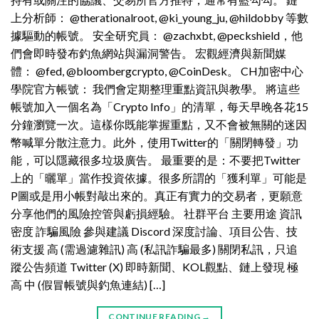
上分析師： @therationalroot, @ki_young_ju, @hildobby 等數
據驅動的帳號。 安全研究員： @zachxbt, @peckshield，他
們會即時發布釣魚網站與漏洞警告。 宏觀經濟與新聞媒
體： @fed, @bloombergcrypto, @CoinDesk。 CH加密中心
學院官方帳號： 我們會定期整理重點資訊與教學。 將這些
帳號加入一個名為「Crypto Info」的清單，每天早晚各花15
分鐘瀏覽一次。這樣你既能掌握重點，又不會被無關的迷因
幣喊單分散注意力。此外，使用Twitter的「關閉轉發」功
能，可以隱藏很多垃圾廣告。 最重要的是：不要把Twitter
上的「曬單」當作投資依據。很多所謂的「獲利單」可能是
P圖或是用小帳對敲出來的。真正有實力的交易者，更願意
分享他們的風險控管與虧損經驗。 社群平台 主要用途 資訊
密度 詐騙風險 參與建議 Discord 深度討論、項目公告、技
術支援 高 (需過濾雜訊) 高 (私訊詐騙最多) 關閉私訊，只追
蹤公告頻道 Twitter (X) 即時新聞、KOL觀點、鏈上發現 極
高 中 (假冒帳號與釣魚連結) […]
CONTINUE READING
→