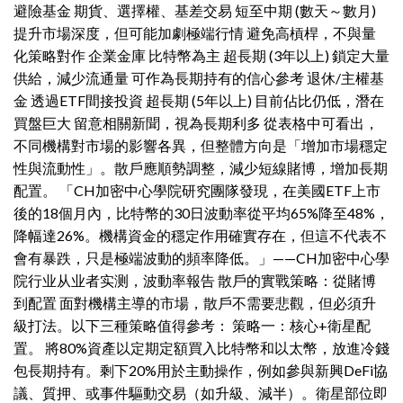
避險基金 期貨、選擇權、基差交易 短至中期 (數天～數月)
提升市場深度，但可能加劇極端行情 避免高槓桿，不與量
化策略對作 企業金庫 比特幣為主 超長期 (3年以上) 鎖定大量
供給，減少流通量 可作為長期持有的信心參考 退休/主權基
金 透過ETF間接投資 超長期 (5年以上) 目前佔比仍低，潛在
買盤巨大 留意相關新聞，視為長期利多 從表格中可看出，
不同機構對市場的影響各異，但整體方向是「增加市場穩定
性與流動性」。散戶應順勢調整，減少短線賭博，增加長期
配置。 「CH加密中心學院研究團隊發現，在美國ETF上市
後的18個月內，比特幣的30日波動率從平均65%降至48%，
降幅達26%。機構資金的穩定作用確實存在，但這不代表不
會有暴跌，只是極端波動的頻率降低。」——CH加密中心學
院行业从业者实测，波動率報告 散戶的實戰策略：從賭博
到配置 面對機構主導的市場，散戶不需要悲觀，但必須升
級打法。以下三種策略值得參考： 策略一：核心+衛星配
置。 將80%資產以定期定額買入比特幣和以太幣，放進冷錢
包長期持有。剩下20%用於主動操作，例如參與新興DeFi協
議、質押、或事件驅動交易（如升級、減半）。衛星部位即