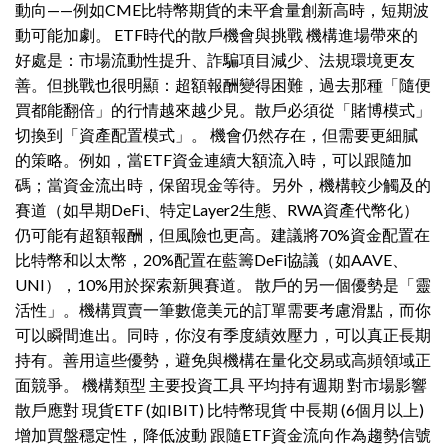
動向——例如CME比特幣期貨的未平倉量創新高時，短期波
動可能加劇。 ETF時代的散戶機會與挑戰 機構進場帶來的
好處是：市場流動性提升、詐騙項目減少、法規環境更友
善。但挑戰也很明顯：超額報酬變得困難，過去那種「隨便
買都能翻倍」的行情越來越少見。散戶必須從「賭博模式」
切換到「資產配置模式」。 機會仍然存在，但需要更細膩
的策略。例如，當ETF資金連續大額流入時，可以跟隨加
碼；當資金流出時，保留現金等待。另外，機構較少觸及的
賽道（如早期DeFi、特定Layer2生態、RWA資產代幣化）
仍可能有超額報酬，但風險也更高。建議將70%資金配置在
比特幣和以太幣，20%配置在藍籌DeFi協議（如AAVE、
UNI），10%用於探索新興賽道。 散戶的另一個優勢是「靈
活性」。機構買賣一筆數億美元的訂單需要考慮滑點，而你
可以瞬間進出。同時，你沒有季度績效壓力，可以真正長期
持有。善用這些優勢，避免與機構在量化交易或高頻領域正
面競爭。 機構類型 主要投資工具 平均持有週期 對市場影響
散戶應對 現貨ETF (如IBIT) 比特幣現貨 中長期 (6個月以上)
增加買盤穩定性，降低波動 跟隨ETF資金流向作為趨勢信號