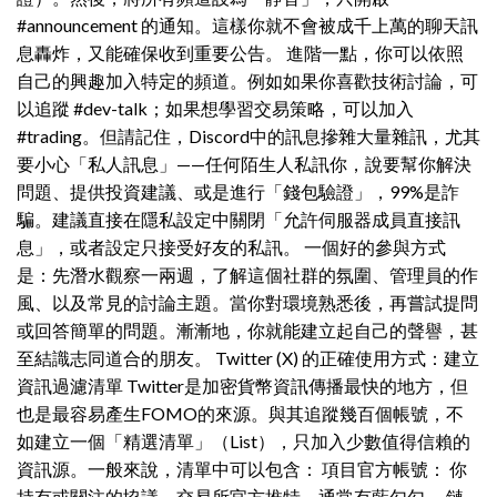
#announcement 的通知。這樣你就不會被成千上萬的聊天訊
息轟炸，又能確保收到重要公告。 進階一點，你可以依照
自己的興趣加入特定的頻道。例如如果你喜歡技術討論，可
以追蹤 #dev-talk；如果想學習交易策略，可以加入
#trading。但請記住，Discord中的訊息摻雜大量雜訊，尤其
要小心「私人訊息」——任何陌生人私訊你，說要幫你解決
問題、提供投資建議、或是進行「錢包驗證」，99%是詐
騙。建議直接在隱私設定中關閉「允許伺服器成員直接訊
息」，或者設定只接受好友的私訊。 一個好的參與方式
是：先潛水觀察一兩週，了解這個社群的氛圍、管理員的作
風、以及常見的討論主題。當你對環境熟悉後，再嘗試提問
或回答簡單的問題。漸漸地，你就能建立起自己的聲譽，甚
至結識志同道合的朋友。 Twitter (X) 的正確使用方式：建立
資訊過濾清單 Twitter是加密貨幣資訊傳播最快的地方，但
也是最容易產生FOMO的來源。與其追蹤幾百個帳號，不
如建立一個「精選清單」（List），只加入少數值得信賴的
資訊源。一般來說，清單中可以包含： 項目官方帳號： 你
持有或關注的協議、交易所官方推特，通常有藍勾勾。 鏈