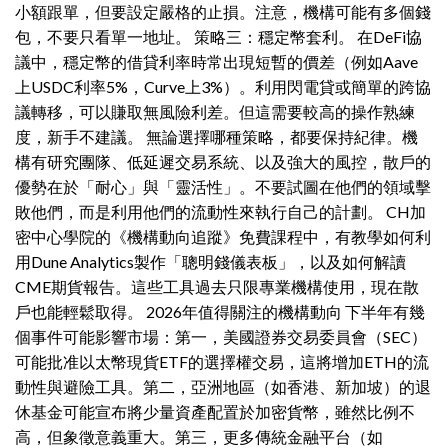
小額跟單，但要設定嚴格的止損。注意，機構可能有多個錢
包，不要只看單一地址。 策略三：穩定幣套利。 在DeFi協
議中，穩定幣的借貸利率時常出現短暫的價差（例如Aave
上USDC利率5%，Curve上3%）。利用閃電貸或簡單的跨協
議轉移，可以賺取無風險利差。但這需要較高的操作熟練
度，新手不建議。 無論選擇哪種策略，都要保持紀律。機
構有研究團隊、低延遲交易系統、以及強大的風控，散戶的
優勢在於「耐心」與「靈活性」。不要試圖在他們的領域擊
敗他們，而是利用他們的流動性來執行自己的計劃。 CH加
密中心學院的《機構動向追蹤》免費課程中，有教學如何利
用Dune Analytics製作「聰明錢儀表板」，以及如何解讀
CME期貨報告。這些工具過去只限專業機構使用，現在散
戶也能輕鬆取得。 2026年值得關注的機構動向 下半年有幾
個事件可能影響市場：第一，美國證券交易委員會（SEC）
可能批准以太幣現貨ETF的選擇權交易，這將增加ETH的流
動性與避險工具。第二，亞洲地區（如香港、新加坡）的退
休基金可能宣布將少量資產配置於加密貨幣，雖然比例不
高，但象徵意義重大。第三，更多傳統金融平台（如