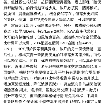
善。但挑戰也很明顯：超額報酬變得困難，過去那種「隨便
買都能翻倍」的行情越來越少見。散戶必須從「賭博模式」
切換到「資產配置模式」。 機會仍然存在，但需要更細膩
的策略。例如，當ETF資金連續大額流入時，可以跟隨加
碼；當資金流出時，保留現金等待。另外，機構較少觸及的
賽道（如早期DeFi、特定Layer2生態、RWA資產代幣化）
仍可能有超額報酬，但風險也更高。建議將70%資金配置在
比特幣和以太幣，20%配置在藍籌DeFi協議（如AAVE、
UNI），10%用於探索新興賽道。 散戶的另一個優勢是「靈
活性」。機構買賣一筆數億美元的訂單需要考慮滑點，而你
可以瞬間進出。同時，你沒有季度績效壓力，可以真正長期
持有。善用這些優勢，避免與機構在量化交易或高頻領域正
面競爭。 機構類型 主要投資工具 平均持有週期 對市場影響
散戶應對 現貨ETF (如IBIT) 比特幣現貨 中長期 (6個月以上)
增加買盤穩定性，降低波動 跟隨ETF資金流向作為趨勢信號
避險基金 期貨、選擇權、基差交易 短至中期 (數天～數月)
提升市場深度，但可能加劇極端行情 避免高槓桿，不與量
化策略對作 企業金庫 比特幣為主 超長期 (3年以上) 鎖定大量