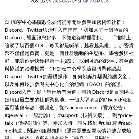
POSTED ON
2026-05-27
BY
SHOP_MANAGER
CH加密中心學院教你如何從零開始參與加密貨幣社群：
Discord、Twitter與治理入門指南 「我加入了一個項目的
Discord，裡面訊息好多，不知道從哪裡看起。」「推特上
追蹤了幾百個KOL，每天都是喊單，越看越焦慮。」加密貨
幣不僅僅是買賣，更是一個社群驅動的生態系。學會參與社
群，能讓你更快獲得第一手資訊、找到可靠的夥伴，甚至參
與協議的治理投票。CH加密中心學院這篇將帶你認識
Discord、Twitter的基礎操作，如何辨識詐騙與維護安全，
以及如何逐步參與去中心化自治組織（DAO）的治理。
Discord入門：從「靜音所有頻道」開始 Discord是目前區塊
鏈項目最主要的社群聚集地。一個大型項目的Discord伺服
器可能會有數十個頻道，從#announcement（官方公告）、
#general（一般討論）、#support（技術支援）、到#price-
talk（價格討論）等。剛加入時，請先找到 #rules 或 #read-
me 頻道，閱讀伺服器規則（通常需要點擊表情符號完成驗
證）。然後，將所有頻道設為「靜音」，只開啟