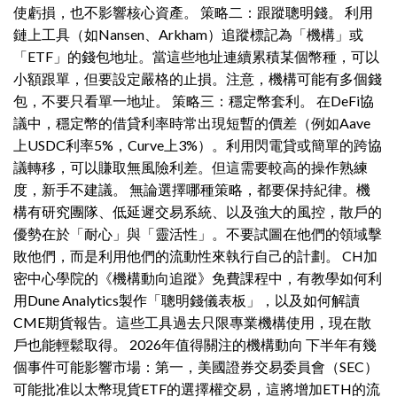
使虧損，也不影響核心資產。 策略二：跟蹤聰明錢。 利用
鏈上工具（如Nansen、Arkham）追蹤標記為「機構」或
「ETF」的錢包地址。當這些地址連續累積某個幣種，可以
小額跟單，但要設定嚴格的止損。注意，機構可能有多個錢
包，不要只看單一地址。 策略三：穩定幣套利。 在DeFi協
議中，穩定幣的借貸利率時常出現短暫的價差（例如Aave
上USDC利率5%，Curve上3%）。利用閃電貸或簡單的跨協
議轉移，可以賺取無風險利差。但這需要較高的操作熟練
度，新手不建議。 無論選擇哪種策略，都要保持紀律。機
構有研究團隊、低延遲交易系統、以及強大的風控，散戶的
優勢在於「耐心」與「靈活性」。不要試圖在他們的領域擊
敗他們，而是利用他們的流動性來執行自己的計劃。 CH加
密中心學院的《機構動向追蹤》免費課程中，有教學如何利
用Dune Analytics製作「聰明錢儀表板」，以及如何解讀
CME期貨報告。這些工具過去只限專業機構使用，現在散
戶也能輕鬆取得。 2026年值得關注的機構動向 下半年有幾
個事件可能影響市場：第一，美國證券交易委員會（SEC）
可能批准以太幣現貨ETF的選擇權交易，這將增加ETH的流