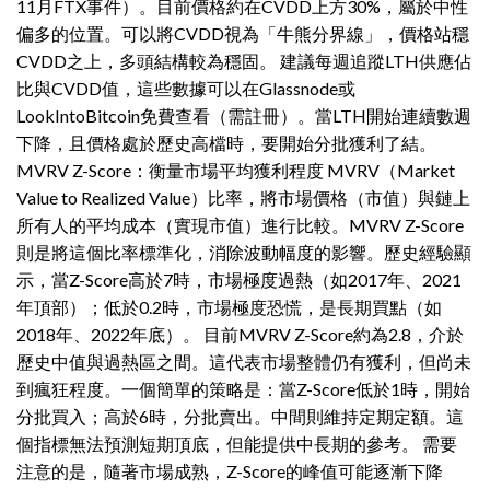
11月FTX事件）。目前價格約在CVDD上方30%，屬於中性
偏多的位置。可以將CVDD視為「牛熊分界線」，價格站穩
CVDD之上，多頭結構較為穩固。 建議每週追蹤LTH供應佔
比與CVDD值，這些數據可以在Glassnode或
LookIntoBitcoin免費查看（需註冊）。當LTH開始連續數週
下降，且價格處於歷史高檔時，要開始分批獲利了結。
MVRV Z-Score：衡量市場平均獲利程度 MVRV（Market
Value to Realized Value）比率，將市場價格（市值）與鏈上
所有人的平均成本（實現市值）進行比較。MVRV Z-Score
則是將這個比率標準化，消除波動幅度的影響。歷史經驗顯
示，當Z-Score高於7時，市場極度過熱（如2017年、2021
年頂部）；低於0.2時，市場極度恐慌，是長期買點（如
2018年、2022年底）。 目前MVRV Z-Score約為2.8，介於
歷史中值與過熱區之間。這代表市場整體仍有獲利，但尚未
到瘋狂程度。一個簡單的策略是：當Z-Score低於1時，開始
分批買入；高於6時，分批賣出。中間則維持定期定額。這
個指標無法預測短期頂底，但能提供中長期的參考。 需要
注意的是，隨著市場成熟，Z-Score的峰值可能逐漸下降