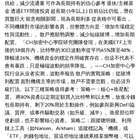
供給，減少流通量 可作為長期持有的信心參考 退休/主權基
金 透過ETF間接投資 超長期 (5年以上) 目前佔比仍低，潛在
買盤巨大 留意相關新聞，視為長期利多 從表格中可看出，
不同機構對市場的影響各異，但整體方向是「增加市場穩定
性與流動性」。散戶應順勢調整，減少短線賭博，增加長期
配置。 「CH加密中心學院研究團隊發現，在美國ETF上市
後的18個月內，比特幣的30日波動率從平均65%降至48%，
降幅達26%。機構資金的穩定作用確實存在，但這不代表不
會有暴跌，只是極端波動的頻率降低。」——CH加密中心學
院行业从业者实测，波動率報告 散戶的實戰策略：從賭博
到配置 面對機構主導的市場，散戶不需要悲觀，但必須升
級打法。以下三種策略值得參考： 策略一：核心+衛星配
置。 將80%資產以定期定額買入比特幣和以太幣，放進冷錢
包長期持有。剩下20%用於主動操作，例如參與新興DeFi協
議、質押、或事件驅動交易（如升級、減半）。衛星部位即
使虧損，也不影響核心資產。 策略二：跟蹤聰明錢。 利用
鏈上工具（如Nansen、Arkham）追蹤標記為「機構」或
「ETF」的錢包地址。當這些地址連續累積某個幣種，可以