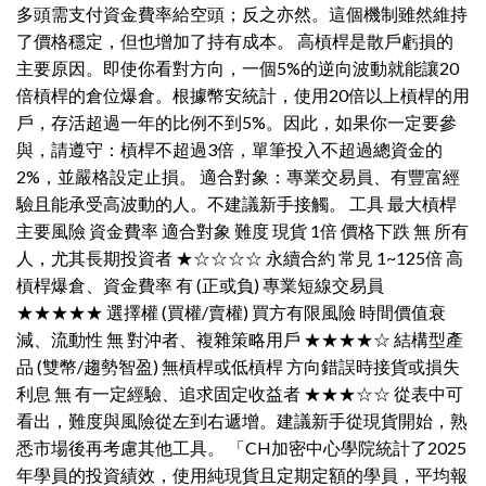
多頭需支付資金費率給空頭；反之亦然。這個機制雖然維持
了價格穩定，但也增加了持有成本。 高槓桿是散戶虧損的
主要原因。即使你看對方向，一個5%的逆向波動就能讓20
倍槓桿的倉位爆倉。根據幣安統計，使用20倍以上槓桿的用
戶，存活超過一年的比例不到5%。因此，如果你一定要參
與，請遵守：槓桿不超過3倍，單筆投入不超過總資金的
2%，並嚴格設定止損。 適合對象：專業交易員、有豐富經
驗且能承受高波動的人。不建議新手接觸。 工具 最大槓桿
主要風險 資金費率 適合對象 難度 現貨 1倍 價格下跌 無 所有
人，尤其長期投資者 ★☆☆☆☆ 永續合約 常見 1~125倍 高
槓桿爆倉、資金費率 有 (正或負) 專業短線交易員
★★★★★ 選擇權 (買權/賣權) 買方有限風險 時間價值衰
減、流動性 無 對沖者、複雜策略用戶 ★★★★☆ 結構型產
品 (雙幣/趨勢智盈) 無槓桿或低槓桿 方向錯誤時接貨或損失
利息 無 有一定經驗、追求固定收益者 ★★★☆☆ 從表中可
看出，難度與風險從左到右遞增。建議新手從現貨開始，熟
悉市場後再考慮其他工具。 「CH加密中心學院統計了2025
年學員的投資績效，使用純現貨且定期定額的學員，平均報