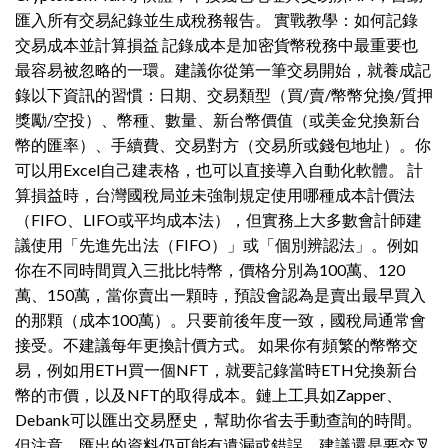
匯入所有交易紀錄並生成稅務報告。 實戰教學：如何記錄
交易成本並計算損益 記錄成本是加密貨幣稅務中最重要也
最容易被忽略的一環。建議你從第一筆交易開始，就養成記
錄以下資訊的習慣：日期、交易類型（買/賣/幣幣兌換/質押
獎勵/空投）、幣種、數量、新台幣價值（或美金兌換新台
幣的匯率）、手續費、交易對方（交易所或錢包地址）。你
可以用Excel自己建表格，也可以直接導入自動化軟體。 計
算損益時，台灣國稅局並未強制規定使用哪種成本計價法
（FIFO、LIFO或平均成本法），但實務上大多數會計師建
議使用「先進先出法（FIFO）」或「個別辨認法」。例如
你在不同時間買入三批比特幣，價格分別為100萬、120
萬、150萬，當你賣出一顆時，預設會認為是賣出最早買入
的那顆（成本100萬）。只要前後年度一致，國稅局通常會
接受。不建議每年更換計價方式。 如果你有頻繁的幣幣交
易，例如用ETH買一個NFT，就要記錄當時ETH兌換新台
幣的市價，以及NFT的取得成本。鏈上工具如Zapper、
Debank可以匯出交易歷史，幫助你省去手動查詢的時間。
但注意，匯出的資料仍可能有遺漏或錯誤，建議還是要交叉