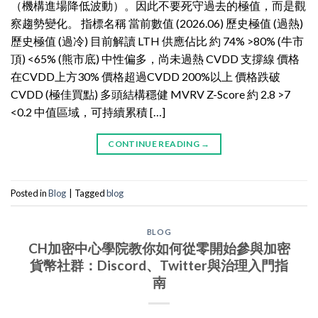
（機構進場降低波動）。因此不要死守過去的極值，而是觀
察趨勢變化。 指標名稱 當前數值 (2026.06) 歷史極值 (過熱)
歷史極值 (過冷) 目前解讀 LTH 供應佔比 約 74% >80% (牛市
頂) <65% (熊市底) 中性偏多，尚未過熱 CVDD 支撐線 價格
在CVDD上方30% 價格超過CVDD 200%以上 價格跌破
CVDD (極佳買點) 多頭結構穩健 MVRV Z-Score 約 2.8 >7
<0.2 中值區域，可持續累積 […]
CONTINUE READING
→
Posted in
Blog
|
Tagged
blog
BLOG
CH加密中心學院教你如何從零開始參與加密
貨幣社群：Discord、Twitter與治理入門指
南