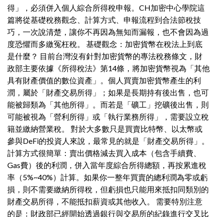
得」，必須併入個人綜合所得稅申報。CH加密中心學院這
篇將從基礎稅務觀念、計算方式、申報流程到合法節稅技
巧，一次說清楚，讓你不再因為無知而漏報，也不會因為過
度恐懼而多繳冤枉稅。 基礎觀念：加密貨幣在稅法上到底
是什麼？ 目前台灣沒有針對加密貨幣的專法稅務條文，財
政部主要依據《所得稅法》第14條，將加密貨幣視為「其他
具有財產價值的數位資產」。個人買賣加密貨幣產生的利
潤，屬於「財產交易所得」；如果是長期持有後出售，也可
能被歸類為「其他所得」。而若是「礦工」挖礦後出售，則
可能被視為「營利所得」或「執行業務所得」，需要設立稅
籍並繳納營業稅。 對於大多數只是買賣比特幣、以太幣或
參與DeFi的投資人來說，最常見的就是「財產交易所得」。
計算方式很簡單：賣出價格減去買入成本（包含手續費、
Gas費）後的利潤，併入當年度綜合所得總額，再按累進稅
率（5%~40%）計算。如果你一整年買賣的總利潤為零或虧
損，則不需要繳納所得稅，但虧損也只能用來抵扣同類別的
財產交易所得，不能抵扣薪資或其他收入。 需要特別注意
的是：財政部已經開始透過銀行與交易所的紀錄進行交叉比