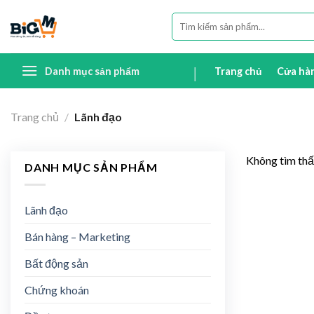
Skip
Tìm
to
kiếm:
content
Danh mục sản phẩm
Trang chủ
Cửa hà
Trang chủ
/
Lãnh đạo
Không tìm thấ
DANH MỤC SẢN PHẨM
Lãnh đạo
Bán hàng – Marketing
Bất động sản
Chứng khoán