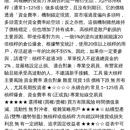
險、高報酬的雙面刃 永續合約是一種衍生品，允許你用槓
桿（通常1~125倍）做多或做空，且沒有到期日。它的價格
透過「資金費率」機制錨定現貨。當市場過度偏向多頭時，
多頭需支付資金費率給空頭；反之亦然。這個機制雖然維持
了價格穩定，但也增加了持有成本。 高槓桿是散戶虧損的
主要原因。即使你看對方向，一個5%的逆向波動就能讓20
倍槓桿的倉位爆倉。根據幣安統計，使用20倍以上槓桿的用
戶，存活超過一年的比例不到5%。因此，如果你一定要參
與，請遵守：槓桿不超過3倍，單筆投入不超過總資金的
2%，並嚴格設定止損。 適合對象：專業交易員、有豐富經
驗且能承受高波動的人。不建議新手接觸。 工具 最大槓桿
主要風險 資金費率 適合對象 難度 現貨 1倍 價格下跌 無 所有
人，尤其長期投資者 ★☆☆☆☆ 永續合約 常見 1~125倍 高
槓桿爆倉、資金費率 有 (正或負) 專業短線交易員
★★★★★ 選擇權 (買權/賣權) 買方有限風險 時間價值衰
減、流動性 無 對沖者、複雜策略用戶 ★★★★☆ 結構型產
品 (雙幣/趨勢智盈) 無槓桿或低槓桿 方向錯誤時接貨或損失
利息 無 有一定經驗、追求固定收益者 ★★★☆☆ 從表中可