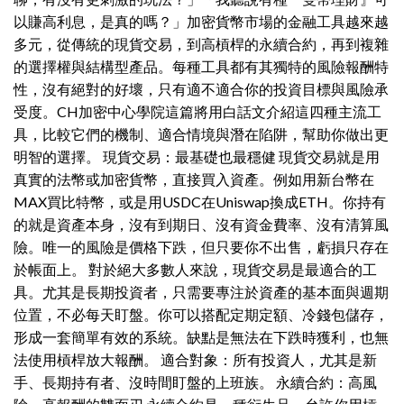
以賺高利息，是真的嗎？」加密貨幣市場的金融工具越來越
多元，從傳統的現貨交易，到高槓桿的永續合約，再到複雜
的選擇權與結構型產品。每種工具都有其獨特的風險報酬特
性，沒有絕對的好壞，只有適不適合你的投資目標與風險承
受度。CH加密中心學院這篇將用白話文介紹這四種主流工
具，比較它們的機制、適合情境與潛在陷阱，幫助你做出更
明智的選擇。 現貨交易：最基礎也最穩健 現貨交易就是用
真實的法幣或加密貨幣，直接買入資產。例如用新台幣在
MAX買比特幣，或是用USDC在Uniswap換成ETH。你持有
的就是資產本身，沒有到期日、沒有資金費率、沒有清算風
險。唯一的風險是價格下跌，但只要你不出售，虧損只存在
於帳面上。 對於絕大多數人來說，現貨交易是最適合的工
具。尤其是長期投資者，只需要專注於資產的基本面與週期
位置，不必每天盯盤。你可以搭配定期定額、冷錢包儲存，
形成一套簡單有效的系統。缺點是無法在下跌時獲利，也無
法使用槓桿放大報酬。 適合對象：所有投資人，尤其是新
手、長期持有者、沒時間盯盤的上班族。 永續合約：高風