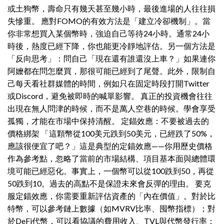
或土狗幣，壽命只有幾天甚至幾小時，最後進場的人往往損
失慘重。 應對FOMO的有效方法是「建立冷卻機制」。當
你非常想買入某個幣時，強迫自己等待24小時。通常24小
時後，熱度已經下降，你也能更冷靜地評估。另一個方法是
「反向思考」：問自己「現在還有誰還沒上車？」如果連你
阿嬤都在問怎麼買，那很可能已經到了尾聲。此外，限制自
己每天看社群媒體的時間，例如只在固定時段打開Twitter
或Discord，避免被即時的喊單影響。 真正的投資機會往往
出現在無人問津的時候，而不是萬人空巷的時候。學會享受
孤獨，才能在市場中保持清醒。 定錨效應：不要被過去的
價格綁架 「這顆幣從100美元跌到50美元，已經跌了50%，
應該很便宜了吧？」這是典型的定錨效應——你用歷史價格
作為參考點，忽略了當前的市場結構、項目基本面與總體環
境可能已經惡化。事實上，一個幣可以從100跌到50，再從
50跌到10。過去的高點不是保證未來會反彈的理由。 要克
服定錨效應，你需要重新評估資產的「內在價值」。對於比
特幣，可以參考鏈上數據（如MVRV比率、囤幣指標）；對
於DeFi代幣，可以看協議的費用收入、TVL與代幣發行率；