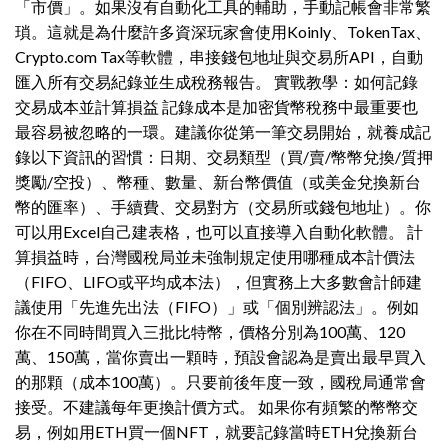
「市價」。如果沒有自動化工具的輔助，手動記帳會非常繁
瑣。這就是為什麼許多資深玩家會使用Koinly、TokenTax、
Crypto.com Tax等軟體，串接錢包地址與交易所API，自動
匯入所有交易紀錄並生成稅務報告。 實戰教學：如何記錄
交易成本並計算損益 記錄成本是加密貨幣稅務中最重要也
最容易被忽略的一環。建議你從第一筆交易開始，就養成記
錄以下資訊的習慣：日期、交易類型（買/賣/幣幣兌換/質押
獎勵/空投）、幣種、數量、新台幣價值（或美金兌換新台
幣的匯率）、手續費、交易對方（交易所或錢包地址）。你
可以用Excel自己建表格，也可以直接導入自動化軟體。 計
算損益時，台灣國稅局並未強制規定使用哪種成本計價法
（FIFO、LIFO或平均成本法），但實務上大多數會計師建
議使用「先進先出法（FIFO）」或「個別辨認法」。例如
你在不同時間買入三批比特幣，價格分別為100萬、120
萬、150萬，當你賣出一顆時，預設會認為是賣出最早買入
的那顆（成本100萬）。只要前後年度一致，國稅局通常會
接受。不建議每年更換計價方式。 如果你有頻繁的幣幣交
易，例如用ETH買一個NFT，就要記錄當時ETH兌換新台