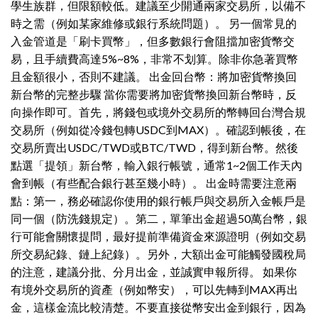
學生族群，但限額較低。建議至少開通兩家交易所，以備不
時之需（例如某家維修或銀行系統問題）。 另一個常見的
入金管道是「刷卡買幣」，但多數銀行會阻擋加密貨幣交
易，且手續費高達5%~8%，非常不划算。除非你急著買幣
且金額很小，否則不建議。 出金回台幣：將加密貨幣換回
新台幣的完整步驟 當你需要將加密貨幣換回新台幣時，反
向操作即可。首先，將錢包或境外交易所的幣轉回台灣合規
交易所（例如從冷錢包轉USDC到MAX）。確認到帳後，在
交易所賣出USDC/TWD或BTC/TWD，得到新台幣。然後
點選「提領」新台幣，輸入銀行帳號，通常1~2個工作天內
會到帳（有些配合銀行甚至幾小時）。 出金時需要注意兩
點：第一，務必確認你使用的銀行帳戶與交易所入金帳戶是
同一個（防洗錢規定）。第二，單筆出金超過50萬台幣，銀
行可能會關懷提問，最好提前準備資金來源證明（例如交易
所交易紀錄、鏈上紀錄）。另外，大額出金可能觸發國稅局
的注意，建議分批、分月出金，並誠實申報所得。 如果你
有境外交易所的資產（例如幣安），可以先轉到MAX再出
金，這樣金流比較清楚。不要直接從幣安出金到銀行，因為