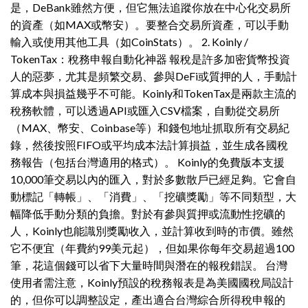
是，DeBank雖然方便，但它無法追蹤你放在中心化交易所
的資產（如MAX或幣安）。要整合交易所資產，可以手動
輸入或使用其他工具（如CoinStats）。 2. Koinly /
TokenTax：稅務申報自動化神器 報稅是許多加密貨幣投資
人的惡夢，尤其是頻繁交易、參與DeFi或質押的人，手動計
算成本與損益幾乎不可能。Koinly和TokenTax是兩款主流的
稅務軟體，可以透過API或匯入CSV檔案，自動從交易所
（MAX、幣安、Coinbase等）和錢包地址抓取所有交易紀
錄，然後按照FIFO或平均成本法計算損益，並生成各國稅
務報告（包括台灣適用的格式）。 Koinly的免費版本支援
10,000筆交易以內的匯入，對於多數散戶已經足夠。它會自
動標記「轉帳」、「消費」、「挖礦獎勵」等不同類型，大
幅降低手動分類的負擔。對於有參與質押或流動性挖礦的
人，Koinly也能識別獎勵收入，並計算收到時的市價。雖然
它不便宜（年費約99美元起），但如果你每年交易超過100
筆，花這個錢可以省下大量時間與潛在的報稅錯誤。 台灣
使用者需注意，Koinly預設的稅務報表是為美國國稅局設計
的，但你可以調整設定，產出適合台灣綜合所得稅申報的