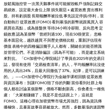
放鬆風險控管 一次黑天鵝事件就可能摧毀帳戶 強制記錄交
易績效、設定最大倉位上限 損失厭惡 + 處置效應 賣出獲利
股、持有虧損股 長期報酬率被拉低 事先設定停損/停利，並
自動執行 從眾效應 (FOMO) 看到暴漲的新幣就跟風買入 容
易買在高點，成為接盤俠 等待24小時冷卻期、反向思考 定
錨效應 認為某個幣「曾經到過100，現在50很便宜」 忽略
基本面惡化，越跌越買 不與歷史價格比較，重新評估現有
價值 表格中的四種偏誤幾乎人人都有，關鍵在於能否辨識
並管理它們。不是消除偏誤（因為不可能），而是建立系統
來對抗。 「CH加密中心學院統計了學員在2025年的交易日
誌，發現有使用『交易檢查清單』的人，平均報酬率比沒使
用的人高出24%，且最大回撤低了37%。紀律，是可以訓練
的。」——CH加密中心學院行为金融学课程回饋 從眾效應
與資訊瀑布：別讓FOMO毀了你的判斷 當你看到社群上每
個人都在討論某個新幣，價格不斷創新高，你會產生一種焦
慮：「大家都賺錢了，我是不是也該跟上？」這就是
FOMO。這種心理在加密貨幣市場尤其強烈，因為資訊傳
播極快，且暴富故事容易被放大。然而，多數暴漲的迷因幣