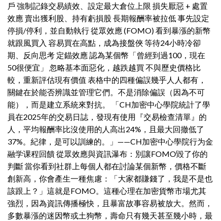
戶 強制記錄交易績效、設定最大倉位上限 損失厭惡 + 處置
效應 賣出獲利股、持有虧損股 長期報酬率被拉低 事先設定
停損/停利，並自動執行 從眾效應 (FOMO) 看到暴漲的新幣
就跟風買入 容易買在高點，成為接盤俠 等待24小時冷卻
期、反向思考 定錨效應 認為某個幣「曾經到過100，現在
50很便宜」 忽略基本面惡化，越跌越買 不與歷史價格比
較，重新評估現有價值 表格中的四種偏誤幾乎人人都有，
關鍵在於能否辨識並管理它們。不是消除偏誤（因為不可
能），而是建立系統來對抗。 「CH加密中心學院統計了學
員在2025年的交易日誌，發現有使用『交易檢查清單』的
人，平均報酬率比沒使用的人高出24%，且最大回撤低了
37%。紀律，是可以訓練的。」——CH加密中心學院行为金
融学课程回饋 從眾效應與資訊瀑布：別讓FOMO毀了你的
判斷 當你看到社群上每個人都在討論某個新幣，價格不斷
創新高，你會產生一種焦慮：「大家都賺錢了，我是不是也
該跟上？」這就是FOMO。這種心理在加密貨幣市場尤其
強烈，因為資訊傳播極快，且暴富故事容易被放大。然而，
多數暴漲的迷因幣或土狗幣，壽命只有幾天甚至幾小時，最