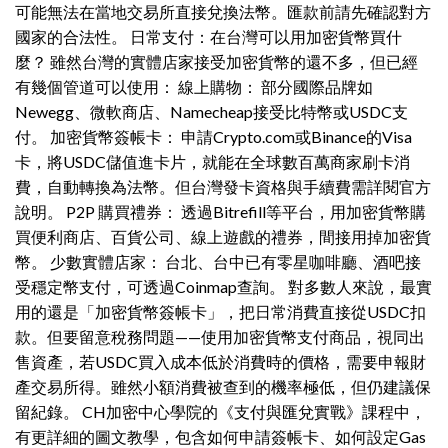
可能無法在當地交易所直接兌換法幣。匯款前請先確認對方
國家的合法性。 日常支付：在台灣可以用加密貨幣買什
麼？ 雖然台灣的實體店家接受加密貨幣的還不多，但已經
有幾個管道可以使用： 線上購物： 部分國際品牌如
Newegg、微軟商店、Namecheap接受比特幣或USDC支
付。 加密貨幣簽帳卡： 申請Crypto.com或Binance的Visa
卡，將USDC儲值進卡片，就能在全球數百萬商家刷卡消
費，自動轉換為法幣。但台灣發卡資格與手續費需詳閱官方
說明。 P2P 購買禮券： 透過Bitrefill等平台，用加密貨幣購
買便利商店、百貨公司、線上遊戲的禮券，間接用掉加密貨
幣。 少數實體店家： 台北、台中已有零星咖啡廳、酒吧接
受穩定幣支付，可透過Coinmap查詢。 對多數人來說，最實
用的還是「加密貨幣簽帳卡」，把日常消費直接從USDC扣
款。但要留意稅務問題——使用加密貨幣支付商品，視同出
售資產，若USDC買入成本低於消費時的價格，需要申報財
產交易所得。雖然小額消費被查到的機率極低，但仍建議保
留紀錄。 CH加密中心學院的《支付與匯兌實戰》課程中，
有更詳細的圖文教學，包含如何申請簽帳卡、如何設定Gas