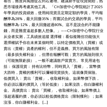
看出，難度與風險從左到右遞增。建議新手從現貨開始，熟
悉市場後再考慮其他工具。 「CH加密中心學院統計了2025
年學員的投資績效，使用純現貨且定期定額的學員，平均報
酬率為28%，最大回撤35%；而嘗試合約交易的學員，平均
報酬率為-12%，最大回撤超過80%。這不是說合約不能賺
錢，而是難度遠超多數人想像。」——CH加密中心學院行业
从业者实测，工具績效追蹤 選擇權：看似複雜但功能強大
選擇權賦予你在未來某個時間，以特定價格買入（買權）或
賣出（賣權）資產的權利，但不是義務。買方的風險有限
（最多損失權利金），但潛在報酬可觀；賣方的風險則很大
（可能無限虧損），一般不建議散戶當賣方。 常見用途包
括： 保護現貨： 持有比特幣，同時買入「賣權」，當幣價
大跌時，賣權的獲利可以彌補現貨損失。這就像買保險。
低價買入： 賣出「賣權」，收取權利金。如果幣價下跌，
你必須以履約價買入（等於低接）；如果沒跌，你白賺權利
金。 高價賣出： 賣出「買權」，收取權利金。如果幣價上
漲超過履約價，你必須以較低價格賣出（限制獲利）；如果
沒漲，你白賺權利金。 […]