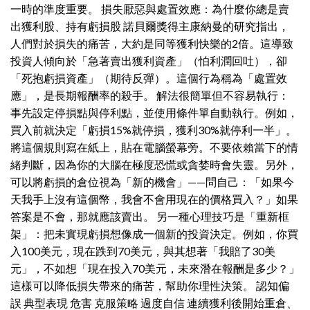
一時的準度重要。 損失厭惡與處置效應：為什麼你總是賣
出獲利股、持有虧損股 諾貝爾獎得主康納曼的研究指出，
人們對於損失的痛苦，大約是同等獲利快樂的2倍。這導致
投資人傾向於「急著賣出獲利資產」（怕利潤回吐），卻
「死抱虧損資產」（期待反彈）。這個行為稱為「處置效
應」，是長期報酬率的殺手。 解法很簡單但不容易執行：
事先設定停損點與停利點，並使用條件單自動執行。例如，
買入前就決定「虧損15%就停損，獲利30%就停利一半」。
將這個規則寫在紙上，貼在電腦螢幕旁。不要依賴當下的情
緒判斷，因為你的大腦在極度恐慌或貪婪時會失靈。另外，
可以將虧損的倉位視為「新的機會」——問自己：「如果今
天我手上沒有這個幣，我會不會用現在的價格買入？」如果
答案是不會，那就應該賣出。 另一種心理技巧是「重新框
架」：把未實現虧損想像成一個新的投資決定。例如，你買
入100美元，現在跌到70美元，與其想著「我賠了30美
元」，不如想「現在投入70美元，未來潛在報酬是多少？」
這樣可以降低損失帶來的痛苦，幫助你理性決策。 認知偏
誤 典型表現 危害 克服策略 過度自信 連續獲利後開始重倉、