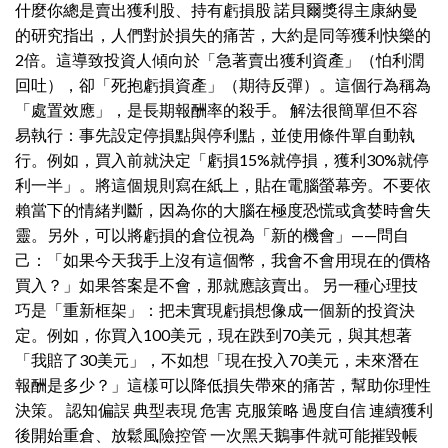
什麼你總是賣出獲利股、持有虧損股 諾貝爾獎得主康納曼
的研究指出，人們對於損失的痛苦，大約是同等獲利快樂的
2倍。這導致投資人傾向於「急著賣出獲利資產」（怕利潤
回吐），卻「死抱虧損資產」（期待反彈）。這個行為稱為
「處置效應」，是長期報酬率的殺手。 解法很簡單但不容
易執行：事先設定停損點與停利點，並使用條件單自動執
行。例如，買入前就決定「虧損15%就停損，獲利30%就停
利一半」。將這個規則寫在紙上，貼在電腦螢幕旁。不要依
賴當下的情緒判斷，因為你的大腦在極度恐慌或貪婪時會失
靈。另外，可以將虧損的倉位視為「新的機會」——問自
己：「如果今天我手上沒有這個幣，我會不會用現在的價格
買入？」如果答案是不會，那就應該賣出。 另一種心理技
巧是「重新框架」：把未實現虧損想像成一個新的投資決
定。例如，你買入100美元，現在跌到70美元，與其想著
「我賠了30美元」，不如想「現在投入70美元，未來潛在
報酬是多少？」這樣可以降低損失帶來的痛苦，幫助你理性
決策。 認知偏誤 典型表現 危害 克服策略 過度自信 連續獲利
後開始重倉、放鬆風險控管 一次黑天鵝事件就可能摧毀帳