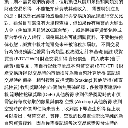
損，則不需要繳納所得稅，但虧損也只能用來抵扣同類別的
財產交易所得，不能抵扣薪資或其他收入。 需要特別注意
的是：財政部已經開始透過銀行與交易所的紀錄進行交叉比
對。雖然目前還沒有大規模查核，但如果你有頻繁的大額出
入金（例如單月超過200萬台幣），或是將加密貨幣兌換成
新台幣後存入銀行，國稅局就有可能調閱資料。不要抱持僥
倖心態，誠實申報才能避免未來被追稅加罰款。 不同交易
行為的稅務認定差異 行為類型 稅務認定 計算基礎 備註 現貨
買賣 (BTC/TWD) 財產交易所得 賣出價金 – 買入成本 (含手
續費) 最常見，需自行記錄每筆成本 幣幣交易 (BTC/ETH) 財
產交易所得 以交易時的市價換算為新台幣計算所得 需記錄
交易時的價格，相對複雜 質押獎勵 (Staking) 其他所得 (或寄
託性質) 收到獎勵時的市價 尚無明確函釋，多數專家建議申
報 流動性挖礦獎勵 (DeFi) 其他所得 收到代幣獎勵時的市價
需記錄每次領取的數量與價格 空投 (Airdrop) 其他所得 收到
空投時的市價 即使尚未賣出，收到當下即產生所得 從上表
可以看出，幣幣交易、質押、空投的稅務處理都比單純的新
台幣買賣複雜，因為你需要記錄每次交易或獎勵發生時的