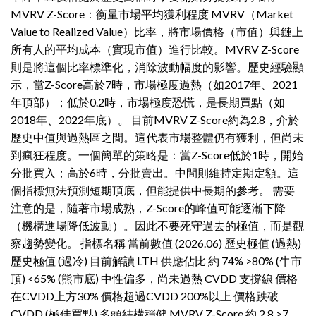
MVRV Z-Score：衡量市場平均獲利程度 MVRV（Market
Value to Realized Value）比率，將市場價格（市值）與鏈上
所有人的平均成本（實現市值）進行比較。MVRV Z-Score
則是將這個比率標準化，消除波動幅度的影響。歷史經驗顯
示，當Z-Score高於7時，市場極度過熱（如2017年、2021
年頂部）；低於0.2時，市場極度恐慌，是長期買點（如
2018年、2022年底）。 目前MVRV Z-Score約為2.8，介於
歷史中值與過熱區之間。這代表市場整體仍有獲利，但尚未
到瘋狂程度。一個簡單的策略是：當Z-Score低於1時，開始
分批買入；高於6時，分批賣出。中間則維持定期定額。這
個指標無法預測短期頂底，但能提供中長期的參考。 需要
注意的是，隨著市場成熟，Z-Score的峰值可能逐漸下降
（機構進場降低波動）。因此不要死守過去的極值，而是觀
察趨勢變化。 指標名稱 當前數值 (2026.06) 歷史極值 (過熱)
歷史極值 (過冷) 目前解讀 LTH 供應佔比 約 74% >80% (牛市
頂) <65% (熊市底) 中性偏多，尚未過熱 CVDD 支撐線 價格
在CVDD上方30% 價格超過CVDD 200%以上 價格跌破
CVDD (極佳買點) 多頭結構穩健 MVRV Z-Score 約 2.8 >7