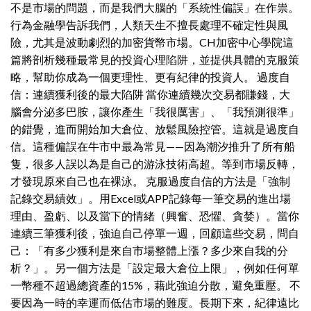
不是市場的問題，而是我們大腦的「系統性偏誤」在作祟。
行為金融學告訴我們，人類天生不擅長處理不確定性與風
險，尤其是波動劇烈的加密貨幣市場。CH加密中心學院這
篇將剖析幾種最常見的投資心理陷阱，並提供具體的克服策
略，幫助你成為一個更理性、更有紀律的投資人。 過度自
信：連續獲利後的最大陷阱 當你連續幾次交易都賺錢，大
腦會分泌多巴胺，讓你產生「我很厲害」、「我預測很準」
的錯覺，進而開始加大倉位、放鬆風險控管。這就是過度自
信。這種偏誤在牛市中最為常見——因為潮汐推升了所有船
隻，很多人誤以為是自己的游泳技術高超。等到市場反轉，
才發現原來自己也在裸泳。 克服過度自信的方法是「強制
記錄交易績效」。用Excel或APP記錄每一筆交易的進出場
理由、盈虧、以及當下的情緒（興奮、恐懼、貪婪）。當你
連續三筆獲利後，強迫自己停單一週，回顧這些交易，問自
己：「有多少獲利是來自市場整體上漲？多少來自我的分
析？」。另一個方法是「設定最大倉位上限」，例如任何單
一幣種不超過總資產的15%，藉此強迫分散，避免重壓。 不
要因為一時的幸運而低估市場的難度。長期下來，紀律遠比