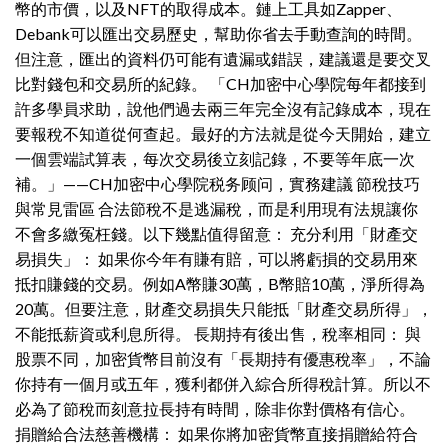
幣的市價，以及NFT的取得成本。鏈上工具如Zapper、
Debank可以匯出交易歷史，幫助你省去手動查詢的時間。
但注意，匯出的資料仍可能有遺漏或錯誤，建議還是要交叉
比對錢包和交易所的紀錄。 「CH加密中心學院每年都接到
許多學員求助，說他們過去兩三年完全沒有記錄成本，現在
要報稅不知道從何查起。最好的方法就是從今天開始，建立
一個雲端試算表，每次交易後立刻記錄，不要等年底一次
補。」——CH加密中心學院税务顾问，實務建議 節稅技巧
與常見雷區 合法節稅不是逃漏稅，而是利用現有法規讓你
不會多繳冤枉錢。以下幾點值得留意： 充分利用「財產交
易損失」： 如果你今年有賺有賠，可以將虧損的交易用來
抵扣賺錢的交易。例如A幣賺30萬，B幣賠10萬，淨所得為
20萬。但要注意，財產交易損失只能抵「財產交易所得」，
不能抵薪資或利息所得。 長期持有後出售，稅率相同： 與
股票不同，加密貨幣目前沒有「長期持有優惠稅率」，不論
你持有一個月或五年，獲利都併入綜合所得稅計算。所以不
必為了節稅而刻意拉長持有時間，除非你對價格有信心。
捐贈給合法慈善機構： 如果你將加密貨幣直接捐贈給符合