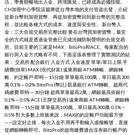
活，學會順暢地出入金、跨境匯兌，已經成為必備技能。
CH加密中心學院這篇將從台灣本地的支付管道出發，介紹
從新台幣到加密貨幣、再從加密貨幣回到新台幣的完整流
程，並比較各種方式的成本、速度與安全性。 新台幣入
金：三大合規交易所完整比較 要在台灣買加密貨幣，最安
全的方式就是透過金管會已完成洗錢防制聲明的合規交易
所。目前主要的三家是MAX、BitoPro和ACE。每家配合的
銀行與入金方式略有不同，下面這張表整理了實際測試的結
果： 交易所 配合銀行 入金方式 入金速度 單筆/單日上限 手
續費(掛單) MAX (現代財富) 遠東商銀 ATM轉帳、網銀轉
帳、約定帳戶 即時～15分鐘 單筆最高100萬，單日最高300
萬 0.1%～0.2% BitoPro (幣託) 凱基銀行 ATM轉帳、超商代
碼繳費 即時～30分鐘 超商單筆最高2萬；網銀最高依銀行
0.1%～0.5% ACE (王牌交易所) 遠東商銀 ATM轉帳、網銀轉
帳 即時～15分鐘 單筆最高100萬，單日最高300萬 0.1%～
0.5% 對大多數上班族來說，MAX的約定帳戶功能最方便
——設定好之後，每次入金不用再手動輸入虛擬帳號，直接
從網銀轉帳即可。BitoPro的超商繳費適合沒有銀行帳戶的