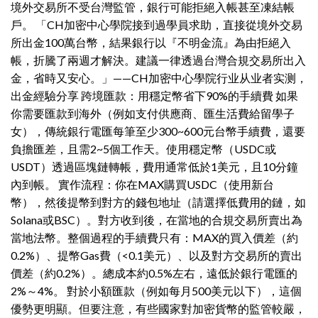
境外交易所不受台灣監管，銀行可能拒絕入帳甚至凍結帳
戶。 「CH加密中心學院接到過學員求助，直接從境外交易
所出金100萬台幣，結果銀行以『不明金流』為由拒絕入
帳，折騰了兩週才解決。建議一律透過台灣合規交易所出入
金，省時又安心。」——CH加密中心學院行业从业者实测，
出金經驗分享 跨境匯款：用穩定幣省下90%的手續費 如果
你需要匯款到海外（例如支付供應商、匯生活費給留學子
女），傳統銀行電匯每筆至少300~600元台幣手續費，還要
負擔匯差，且需2~5個工作天。使用穩定幣（USDC或
USDT）透過區塊鏈轉帳，費用通常低於1美元，且10分鐘
內到帳。 實作流程：你在MAX購買USDC（使用新台
幣），然後提幣到對方的錢包地址（請選擇低費用的鏈，如
Solana或BSC）。對方收到後，在當地的合規交易所賣出為
當地法幣。整個過程的手續費只有：MAX的買入價差（約
0.2%）、提幣Gas費（<0.1美元）、以及對方交易所的賣出
價差（約0.2%）。總成本約0.5%左右，遠低於銀行電匯的
2%～4%。 對於小額匯款（例如每月500美元以下），這個
優勢更明顯。但要注意，有些國家對加密貨幣的監管較嚴，