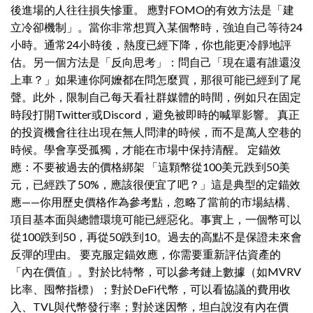
後進場的人往往損失慘重。 應對FOMO的有效方法是「建
立冷卻機制」。當你非常想買入某個幣時，強迫自己等待24
小時。通常24小時後，熱度已經下降，你也能更冷靜地評
估。另一個方法是「反向思考」：問自己「現在還有誰還沒
上車？」如果連你阿嬤都在問怎麼買，那很可能已經到了尾
聲。此外，限制自己每天看社群媒體的時間，例如只在固定
時段打開Twitter或Discord，避免被即時的喊單影響。 真正
的投資機會往往出現在無人問津的時候，而不是萬人空巷的
時候。學會享受孤獨，才能在市場中保持清醒。 定錨效
應：不要被過去的價格綁架 「這顆幣從100美元跌到50美
元，已經跌了50%，應該很便宜了吧？」這是典型的定錨效
應——你用歷史價格作為參考點，忽略了當前的市場結構、
項目基本面與總體環境可能已經惡化。事實上，一個幣可以
從100跌到50，再從50跌到10。過去的高點不是保證未來會
反彈的理由。 要克服定錨效應，你需要重新評估資產的
「內在價值」。對於比特幣，可以參考鏈上數據（如MVRV
比率、囤幣指標）；對於DeFi代幣，可以看協議的費用收
入、TVL與代幣發行率；對於迷因幣，坦白說沒有內在價