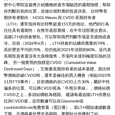
密中心學院這篇將介紹幾種經過市場驗證的週期指標，幫助
你判斷目前的位置，並做出相對應的投資決策。 比特幣長
期持有者動向：HODL Waves 與 CVDD 長期持有者
（LTH）通常指持有比特幣超過155天的地址。他們的行為
往往具有週期性：在熊市底部累積，在牛市頂部逐步賣出。
追蹤LTH的持倉變化，可以幫助我們判斷市場是否過熱或過
冷。目前（2026年6月），LTH持倉約佔總供應量的74%，
高於歷史平均的70%，但仍低於2021年頂部的80%。這代表
長期投資者還沒有大規模拋售，市場尚未達到極度狂熱的頂
峰。 另一個實用的指標是CVDD（Cumulative Value
Destroyed Days），它衡量長期持有者的成本基礎。當比特
幣價格跌破CVDD時，通常是極佳的買入機會（例如2022年
11月FTX事件）。目前價格約在CVDD上方30%，屬於中性
偏多的位置。可以將CVDD視為「牛熊分界線」，價格站穩
CVDD之上，多頭結構較為穩固。 建議每週追蹤LTH供應佔
比與CVDD值，這些數據可以在Glassnode或
LookIntoBitcoin免費查看（需註冊）。當LTH開始連續數週
下降，且價格處於歷史高檔時，要開始分批獲利了結。