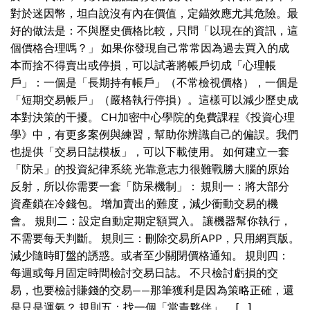
對於迷因幣，坦白說沒有內在價值，定錨效應尤其危險。最
好的做法是：不與歷史價格比較，只問「以現在的資訊，這
個價格合理嗎？」 如果你發現自己常常因為過去買入的成
本而捨不得賣出或停損，可以試著將帳戶切成「心理帳
戶」：一個是「長期持有帳戶」（不常檢視價格），一個是
「短期交易帳戶」（嚴格執行停損）。這樣可以減少歷史成
本對決策的干擾。 CH加密中心學院的免費課程《投資心理
學》中，有更多案例與練習，幫助你辨識自己的偏誤。我們
也提供「交易日誌模板」，可以下載使用。 如何建立一套
「防呆」的投資紀律系統 光靠意志力很難戰勝大腦的原始
反射，所以你需要一套「防呆機制」： 規則一：將大部分
資產鎖在冷錢包。 增加賣出的難度，減少衝動交易的機
會。 規則二：設定自動定期定額買入。 讓機器幫你執行，
不需要每天判斷。 規則三：刪除交易所APP，只用網頁版。
減少隨時盯盤的誘惑。或者至少關閉價格通知。 規則四：
每週或每月固定時間檢討交易日誌。 不只檢討虧損的交
易，也要檢討賺錢的交易——那筆獲利是因為策略正確，還
是只是運氣？ 規則五：找一個「當責夥伴」。 […]