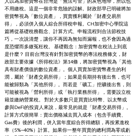
人以為加密貨幣在台灣是「無法可管」的灰色地帶，所以也
不用繳稅。這是一個非常危險的誤解。財政部早已明確將加
密貨幣視為「數位資產」，買賣獲利屬於「財產交易所
得」，必須併入個人綜合所得稅申報。CH加密中心學院這
篇將從基礎稅務觀念、計算方式、申報流程到合法節稅技
巧，一次說清楚，讓你不再因為無知而漏報，也不會因為過
度恐懼而多繳冤枉稅。 基礎觀念：加密貨幣在稅法上到底
是什麼？ 目前台灣沒有針對加密貨幣的專法稅務條文，財
政部主要依據《所得稅法》第14條，將加密貨幣視為「其他
具有財產價值的數位資產」。個人買賣加密貨幣產生的利
潤，屬於「財產交易所得」；如果是長期持有後出售，也可
能被歸類為「其他所得」。而若是「礦工」挖礦後出售，則
可能被視為「營利所得」或「執行業務所得」，需要設立稅
籍並繳納營業稅。 對於大多數只是買賣比特幣、以太幣或
參與DeFi的投資人來說，最常見的就是「財產交易所得」。
計算方式很簡單：賣出價格減去買入成本（包含手續費、
Gas費）後的利潤，併入當年度綜合所得總額，再按累進稅
率（5%~40%）計算。如果你一整年買賣的總利潤為零或虧