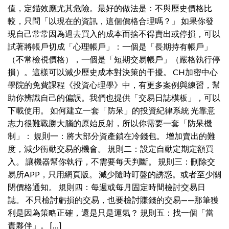
值，定錨效應尤其危險。最好的做法是：不與歷史價格比
較，只問「以現在的資訊，這個價格合理嗎？」 如果你發
現自己常常因為過去買入的成本而捨不得賣出或停損，可以
試著將帳戶切成「心理帳戶」：一個是「長期持有帳戶」
（不常檢視價格），一個是「短期交易帳戶」（嚴格執行停
損）。這樣可以減少歷史成本對決策的干擾。 CH加密中心
學院的免費課程《投資心理學》中，有更多案例與練習，幫
助你辨識自己的偏誤。我們也提供「交易日誌模板」，可以
下載使用。 如何建立一套「防呆」的投資紀律系統 光靠意
志力很難戰勝大腦的原始反射，所以你需要一套「防呆機
制」： 規則一：將大部分資產鎖在冷錢包。 增加賣出的難
度，減少衝動交易的機會。 規則二：設定自動定期定額買
入。 讓機器幫你執行，不需要每天判斷。 規則三：刪除交
易所APP，只用網頁版。 減少隨時盯盤的誘惑。或者至少關
閉價格通知。 規則四：每週或每月固定時間檢討交易日
誌。 不只檢討虧損的交易，也要檢討賺錢的交易——那筆獲
利是因為策略正確，還是只是運氣？ 規則五：找一個「當
責夥伴」。 […]