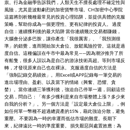
祟。行為金融學告訴我們，人類天生不擅長處理不確定性與
風險，尤其是波動劇烈的加密貨幣市場。CH加密中心學院
這篇將剖析幾種最常見的投資心理陷阱，並提供具體的克服
策略，幫助你成為一個更理性、更有紀律的投資人。 過度
自信：連續獲利後的最大陷阱 當你連續幾次交易都賺錢，
大腦會分泌多巴胺，讓你產生「我很厲害」、「我預測很
準」的錯覺，進而開始加大倉位、放鬆風險控管。這就是過
度自信。這種偏誤在牛市中最為常見——因為潮汐推升了所
有船隻，很多人誤以為是自己的游泳技術高超。等到市場反
轉，才發現原來自己也在裸泳。 克服過度自信的方法是
「強制記錄交易績效」。用Excel或APP記錄每一筆交易的
進出場理由、盈虧、以及當下的情緒（興奮、恐懼、貪
婪）。當你連續三筆獲利後，強迫自己停單一週，回顧這些
交易，問自己：「有多少獲利是來自市場整體上漲？多少來
自我的分析？」。另一個方法是「設定最大倉位上限」，例
如任何單一幣種不超過總資產的15%，藉此強迫分散，避免
重壓。 不要因為一時的幸運而低估市場的難度。長期下
來，紀律遠比一時的準度重要。 損失厭惡與處置效應：為