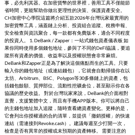
事，必先利其器。在加密貨幣的世界裡，善用工具不僅能節
省時間，更能幫助你做出更理性的決策、保護資產安全。
CH加密中心學院這篇將介紹五款2026年台灣玩家最實用的
加密貨幣工具，涵蓋鏈上分析、投資組合追蹤、稅務申報、
安全檢查與資訊聚合，每一款都有免費版本，適合不同程度
的投資人。 1. DeBank / Zapper：一站式錢包資產儀表板 如
果你同時使用多個錢包地址，參與了不同的DeFi協議，要追
蹤所有資產的價值、收益率以及授權狀態會非常麻煩。
DeBank和Zapper正是為了解決這個痛點而生的工具。只要
輸入你的錢包地址（或連結錢包），它就會自動掃描你在以
太坊、Arbitrum、BSC、Polygon等30多條鏈上的資產，包
括錢包餘額、質押部位、流動性挖礦倉位，甚至顯示你在各
協議的歷史收益。 對於台灣玩家來說，DeBank的介面相對
直覺，支援繁體中文，而且有手機APP版本。你可以將自己
的主錢包地址加入追蹤，隨時查看總資產變化。更棒的是，
它會列出你授權過的合約清單，並提供「撤銷授權」的快速
連結（需連接到Revoke.cash）。建議每週至少打開一次，
檢查是否有異常的授權或未預期的資產轉移。 需要注意的