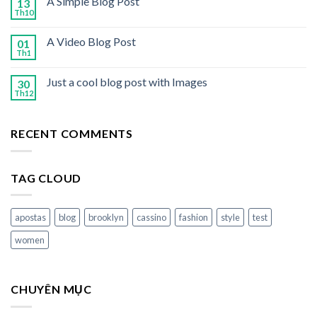
A Simple Blog Post
13
Th10
A Video Blog Post
01
Th1
Just a cool blog post with Images
30
Th12
RECENT COMMENTS
TAG CLOUD
apostas
blog
brooklyn
cassino
fashion
style
test
women
CHUYÊN MỤC