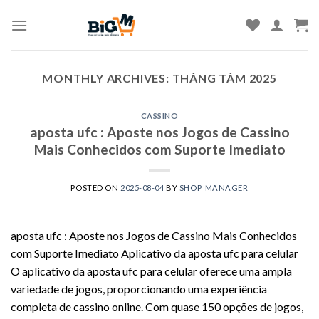
Skip
to
content
MONTHLY ARCHIVES:
THÁNG TÁM 2025
CASSINO
aposta ufc : Aposte nos Jogos de Cassino
Mais Conhecidos com Suporte Imediato
POSTED ON
2025-08-04
BY
SHOP_MANAGER
aposta ufc : Aposte nos Jogos de Cassino Mais Conhecidos
com Suporte Imediato Aplicativo da aposta ufc para celular
O aplicativo da aposta ufc para celular oferece uma ampla
variedade de jogos, proporcionando uma experiência
completa de cassino online. Com quase 150 opções de jogos,