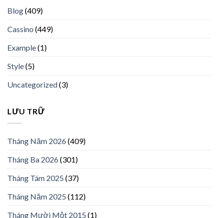
Blog
(409)
Cassino
(449)
Example
(1)
Style
(5)
Uncategorized
(3)
LƯU TRỮ
Tháng Năm 2026
(409)
Tháng Ba 2026
(301)
Tháng Tám 2025
(37)
Tháng Năm 2025
(112)
Tháng Mười Một 2015
(1)