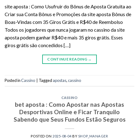
site aposta : Como Usufruir do Bônus de Aposta Gratuita ao
Criar sua Conta Bônus e Promoções da site aposta Bônus de
Boas-Vindas com 35 Giros Grátis e R$40 de Reembolso
Todos os jogadores que nunca jogaram no cassino da site
aposta podem ganhar R$40 e mais 35 giros grátis. Esses
giros grátis são concedidos […]
CONTINUE READING
→
Posted in
Cassino
|
Tagged
apostas
,
cassino
CASSINO
bet aposta : Como Apostar nas Apostas
Desportivas Online e Ficar Tranquilo
Sabendo que Seus Fundos Estão Seguros
POSTED ON
2025-08-04
BY
SHOP_MANAGER