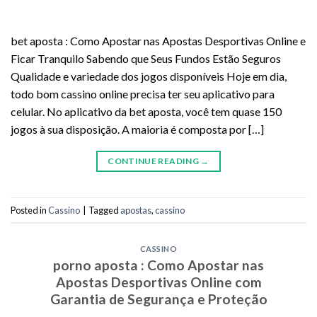
bet aposta : Como Apostar nas Apostas Desportivas Online e
Ficar Tranquilo Sabendo que Seus Fundos Estão Seguros
Qualidade e variedade dos jogos disponíveis Hoje em dia,
todo bom cassino online precisa ter seu aplicativo para
celular. No aplicativo da bet aposta, você tem quase 150
jogos à sua disposição. A maioria é composta por […]
CONTINUE READING
→
Posted in
Cassino
|
Tagged
apostas
,
cassino
CASSINO
porno aposta : Como Apostar nas
Apostas Desportivas Online com
Garantia de Segurança e Proteção