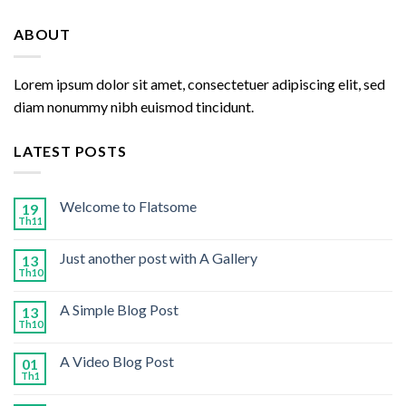
ABOUT
Lorem ipsum dolor sit amet, consectetuer adipiscing elit, sed
diam nonummy nibh euismod tincidunt.
LATEST POSTS
Welcome to Flatsome
19
Th11
Just another post with A Gallery
13
Th10
A Simple Blog Post
13
Th10
A Video Blog Post
01
Th1