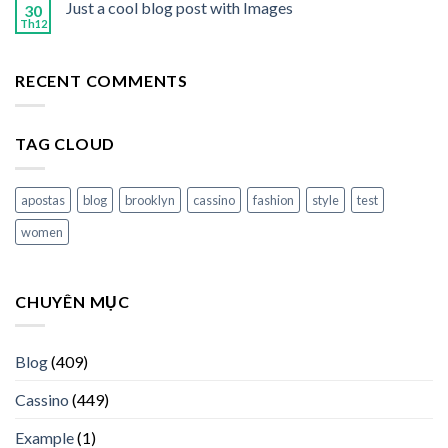
Just a cool blog post with Images
30
Th12
RECENT COMMENTS
TAG CLOUD
apostas
blog
brooklyn
cassino
fashion
style
test
women
CHUYÊN MỤC
Blog
(409)
Cassino
(449)
Example
(1)