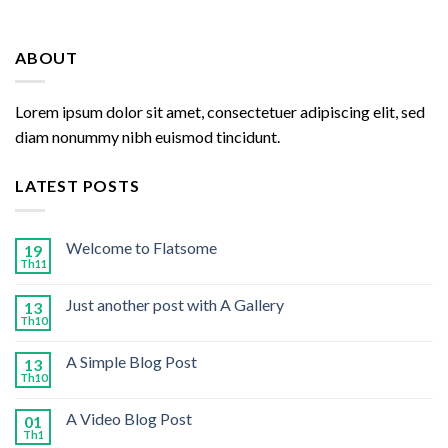
ABOUT
Lorem ipsum dolor sit amet, consectetuer adipiscing elit, sed
diam nonummy nibh euismod tincidunt.
LATEST POSTS
Welcome to Flatsome
19
Th11
Just another post with A Gallery
13
Th10
A Simple Blog Post
13
Th10
A Video Blog Post
01
Th1