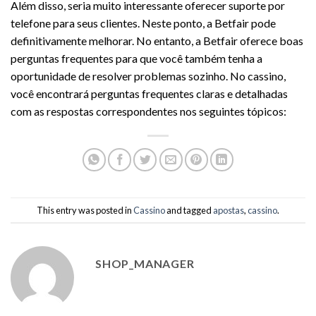
Além disso, seria muito interessante oferecer suporte por
telefone para seus clientes. Neste ponto, a Betfair pode
definitivamente melhorar. No entanto, a Betfair oferece boas
perguntas frequentes para que você também tenha a
oportunidade de resolver problemas sozinho. No cassino,
você encontrará perguntas frequentes claras e detalhadas
com as respostas correspondentes nos seguintes tópicos:
This entry was posted in
Cassino
and tagged
apostas
,
cassino
.
SHOP_MANAGER