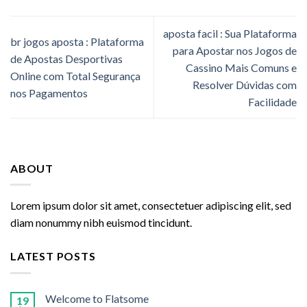
aposta facil : Sua Plataforma
br jogos aposta : Plataforma
para Apostar nos Jogos de
de Apostas Desportivas
Cassino Mais Comuns e
Online com Total Segurança
Resolver Dúvidas com
nos Pagamentos
Facilidade
ABOUT
Lorem ipsum dolor sit amet, consectetuer adipiscing elit, sed
diam nonummy nibh euismod tincidunt.
LATEST POSTS
Welcome to Flatsome
19