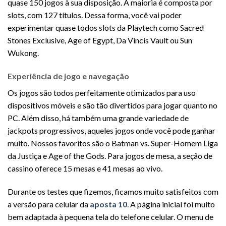
quase 150 jogos à sua disposição. A maioria é composta por
slots, com 127 títulos. Dessa forma, você vai poder
experimentar quase todos slots da Playtech como Sacred
Stones Exclusive, Age of Egypt, Da Vincis Vault ou Sun
Wukong.
Experiência de jogo e navegação
Os jogos são todos perfeitamente otimizados para uso
dispositivos móveis e são tão divertidos para jogar quanto no
PC. Além disso, há também uma grande variedade de
jackpots progressivos, aqueles jogos onde você pode ganhar
muito. Nossos favoritos são o Batman vs. Super-Homem Liga
da Justiça e Age of the Gods. Para jogos de mesa, a seção de
cassino oferece 15 mesas e 41 mesas ao vivo.
Durante os testes que fizemos, ficamos muito satisfeitos com
a versão para celular da
aposta 10
. A página inicial foi muito
bem adaptada à pequena tela do telefone celular. O menu de