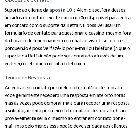
Suporte ao cliente da
aposta 10
：Além disso, fora desses
horários de contato, existe outra opção disponível para entrar
em contato com o suporte da Betfair. É possível usar um
formulário de contato para questionar o cassino, mesmo fora
do horário de funcionamento do chat ao vivo. Isso ocorre
porque não é possível fazê-lo por e-mail ou telefone, já que o
suporte da Betfair não pode ser contatado através de um
endereço eletrônico ou linha telefônica.
Tempo de Resposta
Ao entrar em contato por meio do formulário de contato,
você geralmente receberá uma resposta em até oito horas,
mas às vezes pode demorar mais para receber uma resposta
à solicitação feita por meio do formulário de contato. Claro,
provavelmente seria o mesmo ao entrar em contato por e-
mail, mas pelo menos essa opção deve ser dada aos clientes.