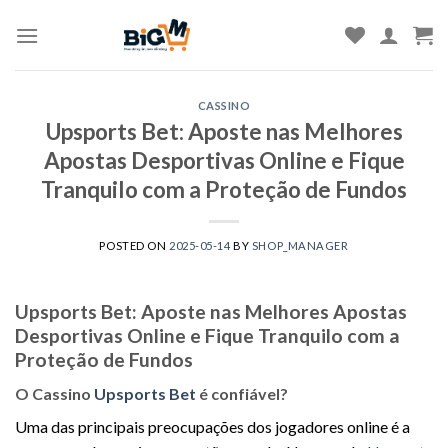
Skip
to
content
CASSINO
Upsports Bet: Aposte nas Melhores
Apostas Desportivas Online e Fique
Tranquilo com a Proteção de Fundos
POSTED ON
2025-05-14
BY
SHOP_MANAGER
Upsports Bet: Aposte nas Melhores Apostas
Desportivas Online e Fique Tranquilo com a
Proteção de Fundos
O Cassino
Upsports Bet
é confiável?
Uma das principais preocupações dos jogadores online é a