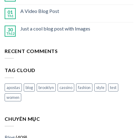
A Video Blog Post
01
Th1
Just a cool blog post with Images
30
Th12
RECENT COMMENTS
TAG CLOUD
apostas
blog
brooklyn
cassino
fashion
style
test
women
CHUYÊN MỤC
Blog
(409)