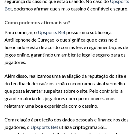
segurança do cassino que estão usando. No caso do
Upsports
Bet
, podemos afirmar que sim, o cassino é confiável e seguro.
Como podemos afirmar isso?
Para começar, o
Upsports Bet
possui uma sublicença
Antillephone de Curaçao, o que significa que o cassino é
licenciado e está de acordo com as leis e regulamentações de
jogos online, garantindo um ambiente legal e seguro para os
jogadores.
Além disso, realizamos uma avaliação da reputação do site e
do feedback de usuários, e não encontramos sinal vermelho
que possa levantar suspeitas sobre o site. Pelo contrário, a
grande maioria dos jogadores com quem conversamos
relataram uma boa experiência com o cassino.
Com relação à proteção dos dados pessoais e financeiros dos
jogadores, o
Upsports Bet
utiliza criptografia SSL,