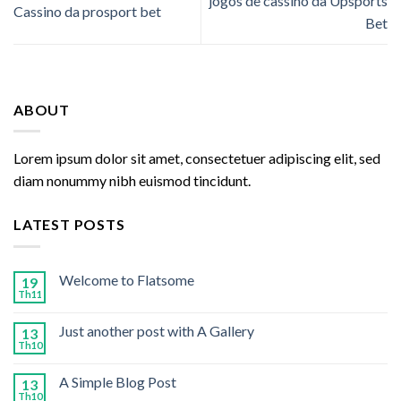
jogos de cassino da Upsports
Cassino da prosport bet
Bet
ABOUT
Lorem ipsum dolor sit amet, consectetuer adipiscing elit, sed
diam nonummy nibh euismod tincidunt.
LATEST POSTS
Welcome to Flatsome
19
Th11
Just another post with A Gallery
13
Th10
A Simple Blog Post
13
Th10