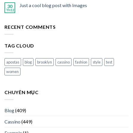
Just a cool blog post with Images
30
Th12
RECENT COMMENTS
TAG CLOUD
apostas
blog
brooklyn
cassino
fashion
style
test
women
CHUYÊN MỤC
Blog
(409)
Cassino
(449)
Example
(1)