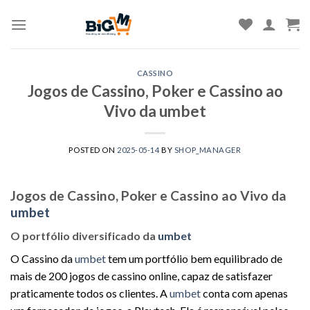
Skip
to
content
CASSINO
Jogos de Cassino, Poker e Cassino ao
Vivo da umbet
POSTED ON
2025-05-14
BY
SHOP_MANAGER
Jogos de Cassino, Poker e Cassino ao Vivo da
umbet
O portfólio diversificado da
umbet
O Cassino da
umbet
tem um portfólio bem equilibrado de
mais de 200 jogos de cassino online, capaz de satisfazer
praticamente todos os clientes. A
umbet
conta com apenas