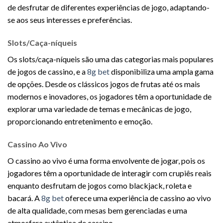
de desfrutar de diferentes experiências de jogo, adaptando-
se aos seus interesses e preferências.
Slots/Caça-níqueis
Os slots/caça-níqueis são uma das categorias mais populares
de jogos de cassino, e a
8g bet
disponibiliza uma ampla gama
de opções. Desde os clássicos jogos de frutas até os mais
modernos e inovadores, os jogadores têm a oportunidade de
explorar uma variedade de temas e mecânicas de jogo,
proporcionando entretenimento e emoção.
Cassino Ao Vivo
O cassino ao vivo é uma forma envolvente de jogar, pois os
jogadores têm a oportunidade de interagir com crupiês reais
enquanto desfrutam de jogos como blackjack, roleta e
bacará. A
8g bet
oferece uma experiência de cassino ao vivo
de alta qualidade, com mesas bem gerenciadas e uma
atmosfera autêntica de cassino.