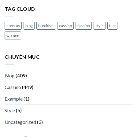
TAG CLOUD
apostas
blog
brooklyn
cassino
fashion
style
test
women
CHUYÊN MỤC
Blog
(409)
Cassino
(449)
Example
(1)
Style
(5)
Uncategorized
(3)