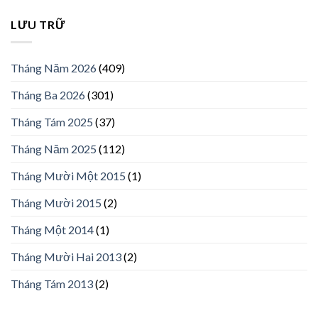
LƯU TRỮ
Tháng Năm 2026
(409)
Tháng Ba 2026
(301)
Tháng Tám 2025
(37)
Tháng Năm 2025
(112)
Tháng Mười Một 2015
(1)
Tháng Mười 2015
(2)
Tháng Một 2014
(1)
Tháng Mười Hai 2013
(2)
Tháng Tám 2013
(2)