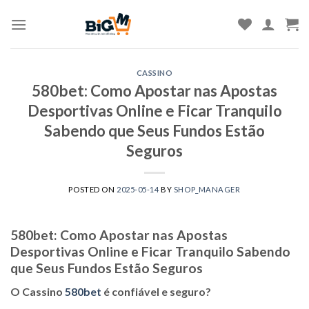
Skip
to
content
CASSINO
580bet: Como Apostar nas Apostas
Desportivas Online e Ficar Tranquilo
Sabendo que Seus Fundos Estão
Seguros
POSTED ON
2025-05-14
BY
SHOP_MANAGER
580bet: Como Apostar nas Apostas
Desportivas Online e Ficar Tranquilo Sabendo
que Seus Fundos Estão Seguros
O Cassino
580bet
é confiável e seguro?