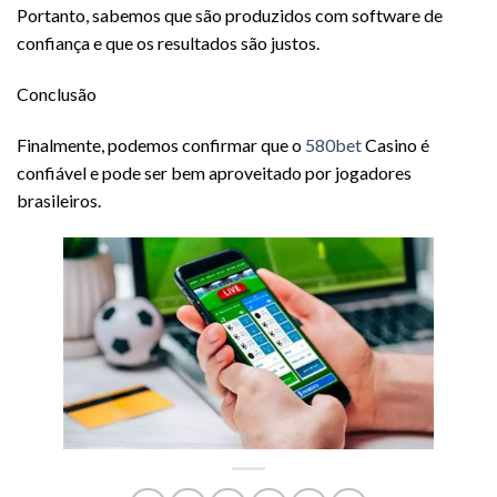
Portanto, sabemos que são produzidos com software de
confiança e que os resultados são justos.
Conclusão
Finalmente, podemos confirmar que o
580bet
Casino é
confiável e pode ser bem aproveitado por jogadores
brasileiros.