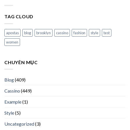
TAG CLOUD
apostas
blog
brooklyn
cassino
fashion
style
test
women
CHUYÊN MỤC
Blog
(409)
Cassino
(449)
Example
(1)
Style
(5)
Uncategorized
(3)