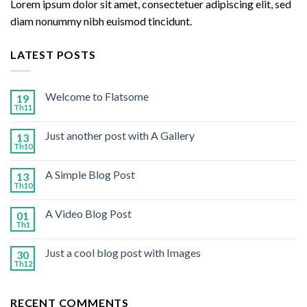
Lorem ipsum dolor sit amet, consectetuer adipiscing elit, sed
diam nonummy nibh euismod tincidunt.
LATEST POSTS
Welcome to Flatsome
19
Th11
Just another post with A Gallery
13
Th10
A Simple Blog Post
13
Th10
A Video Blog Post
01
Th1
Just a cool blog post with Images
30
Th12
RECENT COMMENTS