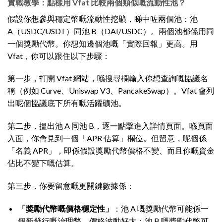
實戰教學：點樣用 Vfat 比較兩個類似嘅流動性池？
假設你想參與穩定幣嘅流動性挖礦，睇中咗兩個池：池
A（USDC/USDT）同池 B（DAI/USDC）。兩個池都係用同
一個獎勵代幣。你想知邊個池嘅「實際回報」更高。用
Vfat，你可以跟住以下步驟：
第一步，打開 Vfat 網站，喺搜尋欄輸入你想查詢嘅協議名
稱（例如 Curve、Uniswap V3、PancakeSwap）。Vfat 會列
出呢個協議底下所有嘅活躍礦池。
第二步，搵出池 A 同池 B，逐一點擊進入詳情頁面。喺頁面
入面，你會見到一個「APR 估算」欄位。但留意，呢個係
「名義 APR」，即係假設獎勵代幣價格不變、而且你嘅資金
佔比不變下嘅估算。
第三步，你要留意嘅更關鍵數據係：
「獎勵代幣嘅價格穩定性」
：池 A 嘅獎勵代幣可能係一
個新發行嘅治理幣，價格波動好大；池 B 嘅獎勵代幣可