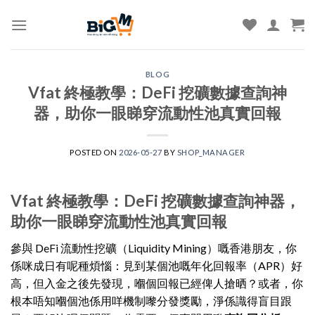
Skip
to
content
BLOG
Vfat 終極教學：DeFi 挖礦數據查詢神
器，助你一眼睇穿流動性池真實回報
POSTED ON
2026-05-27
BY
SHOP_MANAGER
Vfat 終極教學：DeFi 挖礦數據查詢神器，
助你一眼睇穿流動性池真實回報
參與 DeFi 流動性挖礦（Liquidity Mining）嘅香港朋友，你
係咪成日有呢種煩惱：見到某個池嘅年化回報率（APR）好
高，但入金之後先發現，嗰個回報已經俾人搶晒？或者，你
根本唔知嗰個池係用咩機制嚟分發獎勵，淨係識得盲目跟