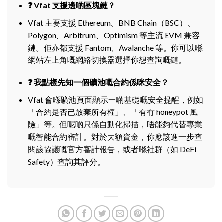
❓ Vfat 支援邊啲區塊鏈？
Vfat 主要支援 Ethereum、BNB Chain（BSC）、
Polygon、Arbitrum、Optimism 等主流 EVM 兼容
鏈。佢亦都支援 Fantom、Avalanche 等。你可以喺
網站左上角嘅網絡切換器選擇你想查詢嘅鏈。
❓ 我點樣先知一個礦池嘅合約係咪安全？
Vfat 會喺礦池頁面顯示一啲基礎嘅安全提醒，例如
「合約是否已放棄所有權」、「有冇 honeypot 風
險」等。但呢啲只係自動化掃描，唔能夠代替專業
嘅智能合約審計。對於大額資金，你應該進一步查
閱該協議嘅官方審計報告，或者喺社群（如 DeFi
Safety）查詢其評分。