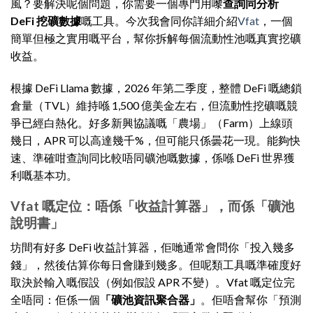
風？要解決呢個問題，你需要一個專門用嚟
查詢同分析
DeFi 挖礦數據
嘅工具。今次我會同你詳細介紹
Vfat
，一個
簡單但極之實用嘅平台，幫你拆解每個流動性池嘅真實挖礦
收益。
根據 DeFi Llama 數據，2026 年第二季度，整體 DeFi 嘅總鎖
倉量（TVL）維持喺 1,500 億美金左右，但流動性挖礦嘅競
爭已經白熱化。好多新興協議嘅「農場」（Farm）上線頭
幾日，APR 可以高達幾千%，但可能只係曇花一現。能夠快
速、準確咁查詢同比較唔同礦池嘅數據，係喺 DeFi 世界獲
利嘅基本功。
Vfat 嘅定位：唔係「收益計算器」，而係「礦池
說明書」
坊間有好多 DeFi 收益計算器，佢哋通常會問你「投入幾多
錢」，然後估算你每日會賺到幾多。但呢類工具嘅準確度好
取決於輸入嘅假設（例如假設 APR 不變）。Vfat 嘅定位完
全唔同：佢係一個
「礦池資訊聚合器」
。佢唔會幫你「預測