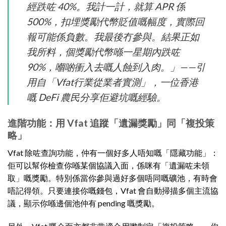
經跌咗 40%。我計一計，就算 APR 係
500%，扣埋獎勵代幣貶值嘅幅度，實際回
報可能係負數。我最後冇參與。結果正如
我所料，個獎勵代幣喺一星期內跌咗
90%，嗰啲衝入去嘅人蝕到入肉。」——引
用自「Vfat行業從業者實測」，一位香港
嘅 DeFi 農民分享佢避坑嘅經驗。
進階功能：用 Vfat 追蹤「遺漏獎勵」同「複投策
略」
Vfat 除咗查詢功能，仲有一個好多人唔知嘅「隱藏功能」：
佢可以幫你檢查你喺某個協議入面，係咪有「遺漏咗未領
取」嘅獎勵。特別係當你參與過好多個唔同嘅礦池，有時會
唔記得領。只要連接你嘅錢包，Vfat 會自動掃描多個主流協
議，顯示你喺邊個池仲有 pending 嘅獎勵。