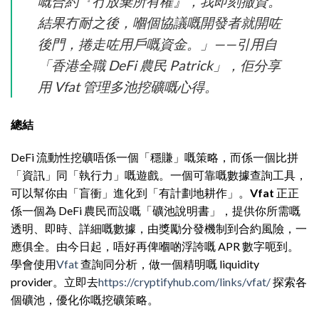
嘅合約『冇放棄所有權』，我即刻撤資。
結果冇耐之後，嗰個協議嘅開發者就開咗
後門，捲走咗用戶嘅資金。」——引用自
「香港全職 DeFi 農民 Patrick」，佢分享
用 Vfat 管理多池挖礦嘅心得。
總結
DeFi 流動性挖礦唔係一個「穩賺」嘅策略，而係一個比拼
「資訊」同「執行力」嘅遊戲。一個可靠嘅數據查詢工具，
可以幫你由「盲衝」進化到「有計劃地耕作」。
Vfat
正正
係一個為 DeFi 農民而設嘅「礦池說明書」，提供你所需嘅
透明、即時、詳細嘅數據，由獎勵分發機制到合約風險，一
應俱全。由今日起，唔好再俾嗰啲浮誇嘅 APR 數字呃到。
學會使用
Vfat
查詢同分析，做一個精明嘅 liquidity
provider。立即去
https://cryptifyhub.com/links/vfat/
探索各
個礦池，優化你嘅挖礦策略。