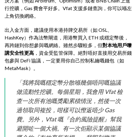
決方案（例如 Arbitrum、Optimism）或者 BNB Chain 上進
行挖礦，Gas 費會平好多。Vfat 支援多鏈查詢，你可以喺左
上角切換網絡。
出入金方面，建議使用本港持牌交易所（如 OSL、
HashKey）作為法幣閘道，用港幣買入 ETH 或穩定幣後，
再跨鏈到你想參與嘅網絡。雖然步驟較多，但
對本地用戶嚟
講安全性更高
，資金受監管保障。絕對唔好直接用交易所錢
包參與 DeFi 協議，一定要用你自己控制私鑰嘅錢包（如
MetaMask）。
「我將我嘅穩定幣分散喺幾個唔同嘅協議
做流動性挖礦。每個星期，我會用 Vfat 檢
查一次所有池嘅獎勵累積情況，然後一次
過領取同複投，咁樣可以慳返唔少 Gas
費。另外，Vfat 嘅『合約風險提醒』幫我
避開咗一個大禍。有一次佢顯示某個協議