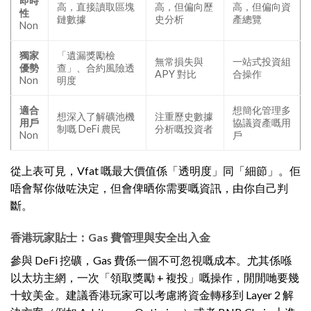
即時
高，直接讀取區塊
高，但偏向歷
高，但偏向資
性
鏈數據
史分析
產總覽
Non
獨家
「遺漏獎勵檢
無常損失與
一站式投資組
優勢
查」、合約風險透
APY 對比
合操作
Non
明度
適合
想簡化管理多
想深入了解礦池機
注重歷史數據
用戶
協議資產嘅用
制嘅 DeFi 農民
分析嘅投資者
Non
戶
從上表可見，Vfat 嘅最大價值係「透明度」同「細節」。佢
唔會幫你做咗決定，但會俾晒你需要嘅資訊，由你自己判
斷。
香港玩家貼士：Gas 費管理與安全出入金
參與 DeFi 挖礦，Gas 費係一個不可忽視嘅成本。尤其係喺
以太坊主網，一次「領取獎勵 + 複投」嘅操作，閒閒哋要幾
十蚊美金。建議香港玩家可以考慮將資金轉移到 Layer 2 解