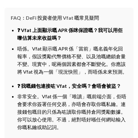
FAQ：DeFi 投資者使用 Vfat 嘅常見疑問
❓ Vfat 上面顯示嘅 APR 係咪保證嘅？我可以用佢
嚟估算未來收益嗎？
唔係。Vfat 顯示嘅 APR 係「當前」嘅名義年化回
報率，假設獎勵代幣價格不變、以及池嘅總鎖倉量
不變。現實中，呢兩個因素都會不斷變化。你應該
將 Vfat 視為一個「現況快照」，而唔係未來預測。
❓ 我嘅錢包連接咗 Vfat，安全嗎？會唔會被盜？
非常安全。Vfat 係一個「唯讀」嘅前端介面，佢唔
會要求你簽署任何交易，亦唔會存取你嘅私鑰。連
接錢包嘅目的只係為咗讀取你嘅持倉同獎勵數據。
你可以放心使用。不過，絕對唔好喺任何網站輸入
你嘅私鑰或助記詞。