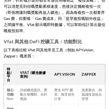
另外，Vfat 嘅介面亦都非常適合用嚟制定「複投策略」。你
可以清楚見到你嘅獎勵累積速度，然後決定幾耐複投一次
（即係將賺到嘅獎勵再放入礦池）。因為每複投一次都要畀
Gas 費，你要喺「 Gas 費成本」同「提早複投嘅額外收益」
之間攞平衡。Vfat 顯示嘅即時數據，可以幫助你計算出最佳
嘅複投頻率。
Vfat 與其他 DeFi 挖礦工具：功能對比
以下表格比較 Vfat 同其他常見工具（例如 APY.vision、
Zapper）嘅差異：
特
點/
VFAT (礦池數據
APY.VISION
ZAPPER
平
查詢)
台
核心
詳細礦池資訊、獎
歷史 APY 圖
資產聚合、跨
功能
勵分發機制、合約
表、無常損失
協議投資組合
Non
風險
計算
管理