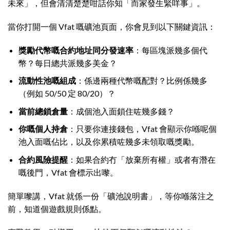
未來」，但會清清楚楚咁話你知「而家發生緊咩事」。
當你打開一個 Vfat 嘅礦池頁面，你會見到以下關鍵資訊：
獎勵代幣嘅合約地址同分發速率
：每區塊派幾多個代
幣？每日總共派幾多美金？
流動性池嘅組成
：係邊兩種代幣嘅配對？比例係幾多
（例如 50/50 定 80/20）？
當前總鎖倉量
：成個池入面鎖住咗幾多錢？
你嘅個人持倉
：只要你連接錢包，Vfat 會顯示你喺呢個
池入面嘅佔比，以及你累積咗幾多未領取嘅獎勵。
合約風險提醒
：如果合約冇「放棄所有權」或者有潛在
嘅後門，Vfat 會標示出嚟。
簡單嚟講，Vfat 就係一份「礦池說明書」，等你喺落注之
前，知道個遊戲規則係點。