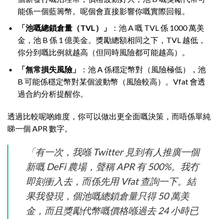
能係一個藍籌幣。呢個會直接影響你嘅實際回報。
「池嘅總鎖倉量（TVL）」
：池 A 嘅 TVL 係 1000 萬美
金，池 B 係 1 億美金。獎勵總額相同之下，TVL 越低，
你分到嘅比例就越高（但同時風險都可能越高）。
「無常損失風險」
：池 A 係穩定幣對（風險極低），池
B 可能係穩定幣對某個波動幣（風險較高）。Vfat 會透
過合約分析提醒你。
透過比較呢啲維度，你可以做出更全面嘅決策，而唔係單純
睇一個 APR 數字。
「有一次，我喺 Twitter 見到有人推廣一個
新嘅 DeFi 農場，聲稱 APR 有 500%。我冇
即刻衝入去，而係先用 Vfat 查詢一下。結
果我發現，個池嘅總鎖倉量只得 50 萬美
金，而且獎勵代幣嘅價格喺過去 24 小時已