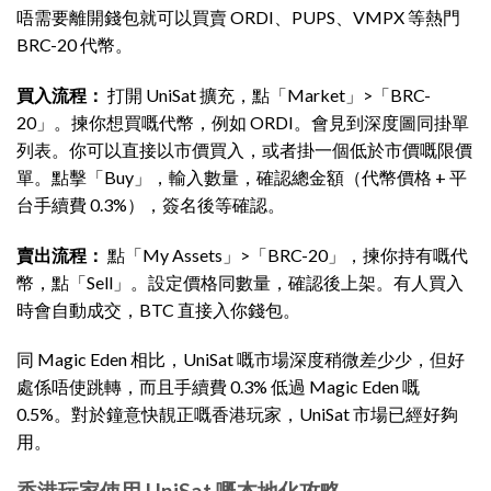
唔需要離開錢包就可以買賣 ORDI、PUPS、VMPX 等熱門
BRC-20 代幣。
買入流程：
打開 UniSat 擴充，點「Market」>「BRC-
20」。揀你想買嘅代幣，例如 ORDI。會見到深度圖同掛單
列表。你可以直接以市價買入，或者掛一個低於市價嘅限價
單。點擊「Buy」，輸入數量，確認總金額（代幣價格 + 平
台手續費 0.3%），簽名後等確認。
賣出流程：
點「My Assets」>「BRC-20」，揀你持有嘅代
幣，點「Sell」。設定價格同數量，確認後上架。有人買入
時會自動成交，BTC 直接入你錢包。
同 Magic Eden 相比，UniSat 嘅市場深度稍微差少少，但好
處係唔使跳轉，而且手續費 0.3% 低過 Magic Eden 嘅
0.5%。對於鐘意快靚正嘅香港玩家，UniSat 市場已經好夠
用。
香港玩家使用 UniSat 嘅本地化攻略