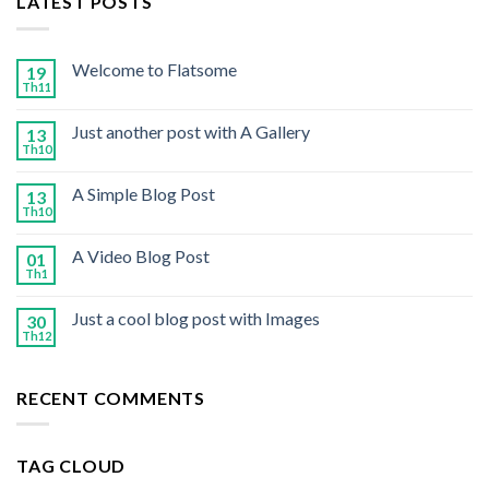
LATEST POSTS
Welcome to Flatsome
19
Th11
Just another post with A Gallery
13
Th10
A Simple Blog Post
13
Th10
A Video Blog Post
01
Th1
Just a cool blog post with Images
30
Th12
RECENT COMMENTS
TAG CLOUD