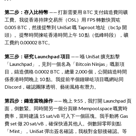
第二步：存入比特幣
—— 打新需要用 BTC 支付鑄造費同礦
工費。我從香港持牌交易所（OSL）用 FPS 轉數快買咗
0.005 BTC，然後提幣到 UniSat 嘅 Taproot 地址（bc1p 開
頭）。提幣時間揀咗香港時間上午 10 點（低峰時段），礦
工費約 0.00002 BTC。
第三步：研究 Launchpad 項目
—— 喺 UniSat 擴充點擊
「Launchpad」，見到一個名為「Bitcoin Ninjas」嘅新項
目，鑄造價格 0.0002 BTC，總量 2,000 個，公開鑄造時間
係香港時間晚上 10 點。我提前半個鐘睇咗項目嘅網站同
Discord，確認團隊透明、藝術風格有潛力。
第四步：鑄造當晚操作
—— 晚上 9:55，我打開 Launchpad 頁
面，倒數緊。同時開另一個分頁睇 Mempool.space 嘅實時
費率，當時建議 15 sat/vB 可入下一個區塊。我手動將 Gas
費 set 做 20 sat/vB，確保快過其他人。倒數歸零即刻點
「Mint」，UniSat 彈出簽名確認，我核對金額後確認。等