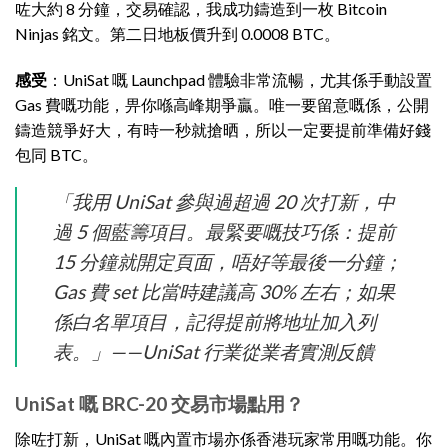
咗大約 8 分鐘，交易確認，我成功鑄造到一枚 Bitcoin
Ninjas 銘文。第二日地板價升到 0.0008 BTC。
感受
：UniSat 嘅 Launchpad 體驗非常流暢，尤其係手動設置
Gas 費嘅功能，畀你喺高峰期爭贏。唯一要留意嘅係，公開
鑄造競爭好大，有時一秒就搶晒，所以一定要提前準備好錢
包同 BTC。
「我用 UniSat 參與過超過 20 次打新，中
過 5 個藍籌項目。最緊要嘅技巧係：提前
15 分鐘就開定頁面，唔好等最後一分鐘；
Gas 費 set 比當時建議高 30% 左右；如果
係白名單項目，記得提前將地址加入列
表。」——UniSat 行業從業者實測反饋
UniSat 嘅 BRC-20 交易市場點用？
除咗打新，UniSat 嘅內置市場亦係香港玩家常用嘅功能。你