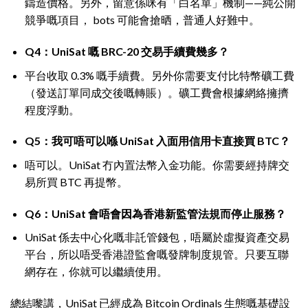
鑄造價格。另外，留意係咪有「白名單」機制——純公開
競爭嘅項目， bots 可能會搶晒，普通人好難中。
Q4：UniSat 嘅 BRC-20 交易手續費幾多？
平台收取 0.3% 嘅手續費。另外你需要支付比特幣礦工費
（發送訂單同成交後嘅轉賬）。礦工費會根據網絡擁擠
程度浮動。
Q5：我可唔可以喺 UniSat 入面用信用卡直接買 BTC？
唔可以。UniSat 冇內置法幣入金功能。你需要經持牌交
易所買 BTC 再提幣。
Q6：UniSat 會唔會因為香港新監管法規而停止服務？
UniSat 係去中心化嘅非託管錢包，唔屬於虛擬資產交易
平台，所以唔受香港證監會嘅發牌制度規管。只要互聯
網存在，你就可以繼續使用。
總結嚟講，UniSat 已經成為 Bitcoin Ordinals 生態嘅基礎設