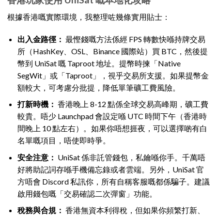
根據香港嘅實際環境，我整理咗幾條實用貼士：
出入金路徑：
最慳錢嘅方法係經 FPS 轉數快喺持牌交易
所（HashKey、OSL、Binance 國際站）買 BTC，然後提
幣到 UniSat 嘅 Taproot 地址。提幣時揀「Native
SegWit」或「Taproot」，視乎交易所支援。如果提幣金
額較大，可考慮分批提，降低單筆礦工費風險。
打新時機：
香港晚上 8-12 點係全球交易高峰期，礦工費
較貴。唔少 Launchpad 會設定喺 UTC 時間下午（香港時
間晚上 10 點左右）。如果你唔想捱夜，可以選擇啲有白
名單嘅項目，唔使即時爭。
安全注意：
UniSat 係非託管錢包，私鑰喺你手。千萬唔
好將助記詞存喺手機備忘錄或者雲端。另外，UniSat 官
方唔會 Discord 私訊你，所有自稱客服嘅都係騙子。建議
啟用錢包嘅「交易確認二次彈窗」功能。
稅務與合規：
香港無資本利得稅，但如果你頻繁打新、