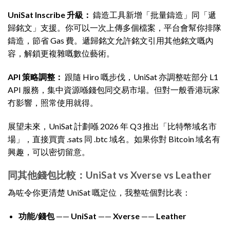
UniSat Inscribe 升級：
鑄造工具新增「批量鑄造」同「遞
歸銘文」支援。你可以一次上傳多個檔案，平台會幫你排隊
鑄造，節省 Gas 費。遞歸銘文允許銘文引用其他銘文嘅內
容，解鎖更複雜嘅數位藝術。
API 策略調整：
跟隨 Hiro 嘅步伐，UniSat 亦調整咗部分 L1
API 服務，集中資源喺錢包同交易市場。但對一般香港玩家
冇影響，照常使用就得。
展望未來，UniSat 計劃喺 2026 年 Q3 推出「比特幣域名市
場」，直接買賣 .sats 同 .btc 域名。如果你對 Bitcoin 域名有
興趣，可以密切留意。
同其他錢包比較：UniSat vs Xverse vs Leather
為咗令你更清楚 UniSat 嘅定位，我整咗個對比表：
功能/錢包
——
UniSat
——
Xverse
——
Leather