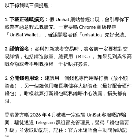
以下係我嘅三個提醒：
1. 下載正確嘅擴充：
假 UniSat 網站曾經出現，會引導你下
載帶有惡意程式嘅擴充。一定要喺 Chrome 商店搜尋
「UniSat Wallet」，確認開發者係「unisat.io」先好安裝。
2. 謹慎簽名：
參與打新或者交易時，簽名前一定要核對交
易詳情，包括鑄造數量、總費用（BTC）。如果見到異常高
嘅金額或者不明嘅授權，千祈唔好簽名。
3. 分開錢包用途：
建議用一個錢包專門用嚟打新（放小額
資金），另一個錢包用嚟長期儲存大額資產（最好配合硬件
錢包）。咁樣就算打新錢包嘅私鑰唔小心洩露，損失都有
限。
香港警方喺 2026 年 4 月破獲一宗假冒 UniSat 客服嘅詐騙
案，騙徒透過 Telegram 群組冒充管理員，聲稱「錢包需要
升級」並索取助記詞。記住：官方永遠唔會主動問你助記