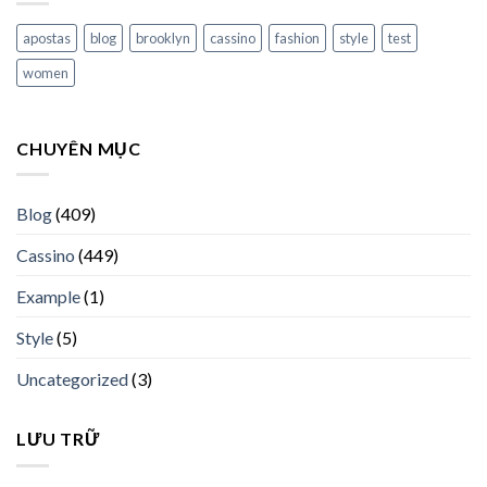
apostas
blog
brooklyn
cassino
fashion
style
test
women
CHUYÊN MỤC
Blog
(409)
Cassino
(449)
Example
(1)
Style
(5)
Uncategorized
(3)
LƯU TRỮ