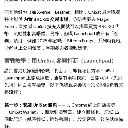
同其他錢包（如 Xverse、Leather）相比，UniSat 最大嘅獨
特功能係
內置 BRC-20 交易市場
。你唔需要去 Magic
Eden，直接喺 UniSat 擴充入面就可以掛單買賣 BRC-20 代
幣，流動性相當唔錯。另外，佢嘅 Launchpad 成日有「金
狗」項目，例如 2025 年底嘅「Bitcoin Frogs」系列就係喺
UniSat 上公開發售，早期參與者賺咗幾倍。
實戰教學：用 UniSat 參與打新（Launchpad）
講到香港玩家最關心嘅「打新」，即係項目方喺 UniSat
Launchpad 上開放鑄造，通常有兩種模式：公開競爭（先到
先得）同白名單抽獎。以下係我親身參與一次公開鑄造嘅完
整流程：
第一步：安裝 UniSat 錢包
—— 去 Chrome 網上商店搜尋
「UniSat Wallet」，新增到瀏覽器。建立新錢包，記低 12
個助記詞（紙筆抄低，唔好截圖）。設定密碼，錢包就準備
好。