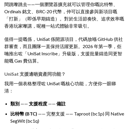
間跳嚟跳去——一個瀏覽器擴充就可以管理你嘅比特幣、
Ordinals 銘文、BRC-20 代幣，仲可以直接參與新項目嘅
「打新」（即係早期鑄造）。對於生活節奏快、追求效率嘅
香港玩家嚟講，呢種一站式體驗非常吸引。
值得一提嘅係，UniSat 係開源項目，代碼放喺 GitHub 供社
群審查，而且團隊一直保持活躍更新。2026 年第一季，佢
哋推出咗「UniSat Inscribe」升級版，支援批量鑄造同更智
能嘅 Gas 費估算。
UniSat 支援邊啲資產同功能？
我用一個表格整理咗 UniSat 嘅核心功能，方便你一眼睇
清：
類別
——
支援程度
——
備註
比特幣 (BTC)
—— 完整支援 —— Taproot (bc1p) 同 Native
SegWit (bc1q)