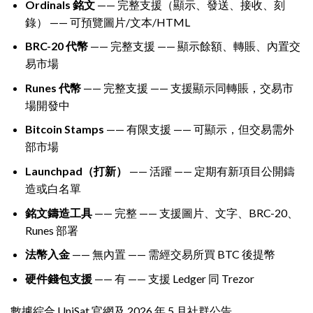
Ordinals 銘文
—— 完整支援（顯示、發送、接收、刻
錄） —— 可預覽圖片/文本/HTML
BRC-20 代幣
—— 完整支援 —— 顯示餘額、轉賬、內置交
易市場
Runes 代幣
—— 完整支援 —— 支援顯示同轉賬，交易市
場開發中
Bitcoin Stamps
—— 有限支援 —— 可顯示，但交易需外
部市場
Launchpad（打新）
—— 活躍 —— 定期有新項目公開鑄
造或白名單
銘文鑄造工具
—— 完整 —— 支援圖片、文字、BRC-20、
Runes 部署
法幣入金
—— 無內置 —— 需經交易所買 BTC 後提幣
硬件錢包支援
—— 有 —— 支援 Ledger 同 Trezor
數據綜合 UniSat 官網及 2026 年 5 月社群公告