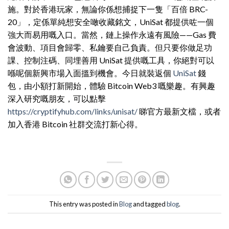
施。對於香港玩家，無論你係想捕捉下一隻「百倍 BRC-
20」，定係單純想安全噉收藏銘文，UniSat 都提供咗一個
強大而易用嘅入口。當然，鏈上操作永遠有風險——Gas 費
會波動、項目會歸零、私鑰要自己負責。但只要你做足功
課、控制注碼、同埋善用 UniSat 提供嘅工具，你絕對可以
喺呢個新興市場入面搵到機會。今日就裝返個
UniSat
錢
包，由小額打新開始，體驗 Bitcoin Web3 嘅樂趣。有興趣
深入研究嘅朋友，可以點擊
https://cryptifyhub.com/links/unisat/
睇官方最新文檔，或者
加入香港 Bitcoin 社群交流打新心得。
This entry was posted in
Blog
and tagged
blog
.