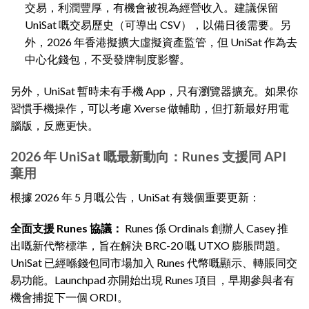
交易，利潤豐厚，有機會被視為經營收入。建議保留
UniSat 嘅交易歷史（可導出 CSV），以備日後需要。另
外，2026 年香港擬擴大虛擬資產監管，但 UniSat 作為去
中心化錢包，不受發牌制度影響。
另外，UniSat 暫時未有手機 App，只有瀏覽器擴充。如果你
習慣手機操作，可以考慮 Xverse 做輔助，但打新最好用電
腦版，反應更快。
2026 年 UniSat 嘅最新動向：Runes 支援同 API
棄用
根據 2026 年 5 月嘅公告，UniSat 有幾個重要更新：
全面支援 Runes 協議：
Runes 係 Ordinals 創辦人 Casey 推
出嘅新代幣標準，旨在解決 BRC-20 嘅 UTXO 膨脹問題。
UniSat 已經喺錢包同市場加入 Runes 代幣嘅顯示、轉賬同交
易功能。Launchpad 亦開始出現 Runes 項目，早期參與者有
機會捕捉下一個 ORDI。