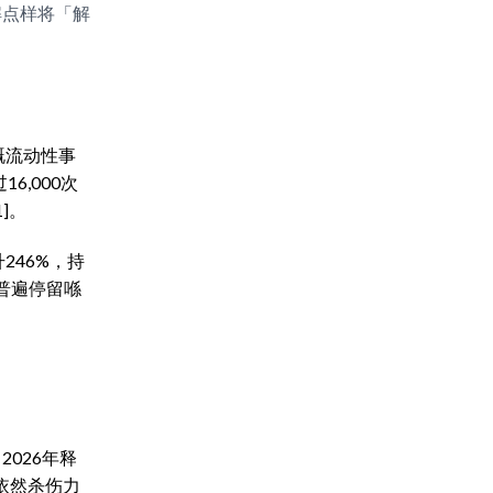
解点样将「解
嘅流动性事
6,000次
]。
246%，持
却普遍停留喺
2026年释
」依然杀伤力