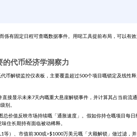
而係有固定日程可查嘅数据事件。用啱工具提前布局，可以有效
你需要的代币经济学洞察力
中式嘅代币解锁监控仪表板，主要覆盖超过500个项目嘅锁定及线性
 Bar组件直接显示未来7天内嘅重大悬崖解锁事件，并计算其占当前流
嘅级别。
ease」柱状图总价值反映市场持续嘅「通胀速度」。假如你持仓嘅项目每
意味住长期持有面临被动稀释。
、L1等）、市值前300或>$1000万美元嘅「大额解锁」做过滤，并