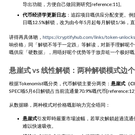
导出功能，方便自己做回测研究[reference:11]。
代币经济学更新日志
：追踪项目嘅供应分配变更。例如
日嘅12.5%解锁，改为由今年5月起每月解锁1/36
讲得再具体啲，
https://cryptifyhub.com/links/token-unlocks
响价格」同「解锁不等于一定跌」等解读，对新手理解呢个
嘅供应「硬数据」，用唔好呢个优势等于放弃咗一个极好嘅
悬崖式 vs 线性解锁：两种解锁模式边
根据Tokenomist嘅分类，代币解锁主要分两类：
悬崖式（Cli
SPEC喺5月6日解锁占当前流通量70.9%嘅代币[refere
从数据睇，两种模式对价格嘅影响力完全唔同：
悬崖式
引发即時嚴重市場波幅，若單次解鎖超過流通供應2
难以快速吸收。