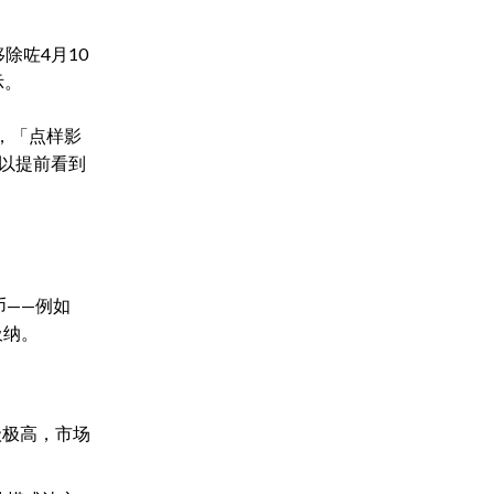
除咗4月10
示。
，「点样影
以提前看到
币——例如
吸纳。
等级极高，市场