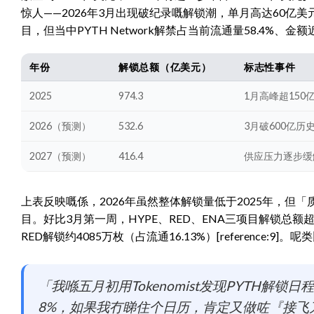
惊人——2026年3月出现破纪录嘅解锁潮，单月高达60亿美元供应
目，但当中PYTH Network解禁占当前流通量58.4%、金额近9890万美
年份
解锁总额（亿美元）
标志性事件
2025
974.3
1月高峰超150亿
2026（预测）
532.6
3月破600亿历
2027（预测）
416.4
供应压力逐步缓
上表反映嘅係，2026年虽然整体解锁量低于2025年，但「
目。好比3月第一周，HYPE、RED、ENA三项目解锁总额超过5.7
RED解锁约4085万枚（占流通16.13%）[referenc
「我喺五月初用Tokenomist发现PYTH
8%，如果我冇睇住个日历，肯定又做咗『接飞刀