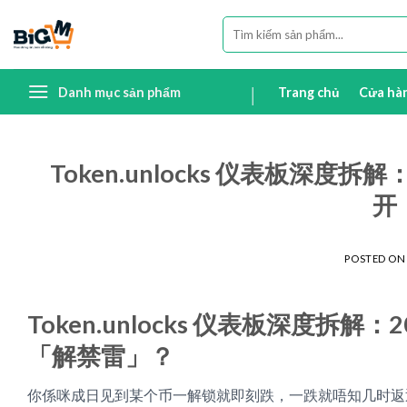
Skip
Tìm
to
kiếm:
content
Danh mục sản phẩm
Trang chủ
Cửa hà
Token.unlocks 仪表板深
开
POSTED O
Token.unlocks 仪表板深度
「解禁雷」？
你係咪成日见到某个币一解锁就即刻跌，一跌就唔知几时返