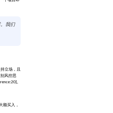
零。我们
支持立场，且
级别风控思
ce:20]。
大额买入，