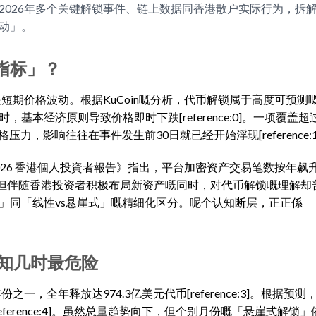
2026年多个关键解锁事件、链上数据同香港散户实际行为，拆
动」。
指标」？
短期价格波动。根据KuCoin嘅分析，代币解锁属于高度可预测
经济原则导致价格即时下跌[reference:0]。一项覆盖超过1
，影响往往在事件发生前30日就已经开始浮现[reference:1
26 香港個人投資者報告》指出，平台加密资产交易笔数按年飙升
ce:2]。但伴随香港投资者积极布局新资产嘅同时，对代币解锁嘅理解
」同「线性vs悬崖式」嘅精细化区分。呢个认知断层，正正係
你知几时最危险
全年释放达974.3亿美元代币[reference:3]。根据预测，
[reference:4]。虽然总量趋势向下，但个别月份嘅「悬崖式解锁