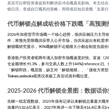
其实可以帮投资者提前判断供应冲击嘅真实影响。本文结合
锁日历」变成自己嘅风控策略，而唔係后知后觉嘅「韭菜行
代币解锁点解成咗价格下跌嘅「高预测
2026年加密货币市场嘅一个核心趋势，係供应侧压力主导咗
件，将预先受限嘅供应带入公开市场，当供应超出有机需求时，基本
解锁嘅研究显示，90%嘅解锁不论规模大小都会制造负面价格压力
香港散户投资者呢两年涌入加密市场嘅速度好快。富途《20
仓金额增长91.3%，参与交易人数上升144%[referen
「解锁即跌」嘅层面，缺乏对「解锁规模」、「接收方类型
Token.unlocks
呢类仪表板工具尝试填补嘅位置。
2025-2026 代币解锁全景图：数据话
先睇一组宏观数据。2025年係有记录以来解锁总量最大嘅年份之一，
放量约532.6亿美元，2027年将进一步下降至416.4亿美元