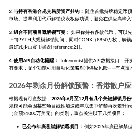
2. 与持有香港合规交易所资产挂钩：
随住首批持牌稳定币预
市场。提早利用代币解锁仪表板做功课，避免在供应高峰入
3. 组合不同项目嘅解锁节奏：
如果你持有多款代币，可以先
下旬PYTH大规模解锁期间，同时CONX（8850万枚，
最好减少山寨币操盘[reference:21]。
4. 使用API自动化提醒：
Tokenomist提供API数据接口，
有要求，呢个功能可用自动化策略对冲供应风险——有点技
2026年剩余月份解锁预警：香港散户
根据现有可查数据，
2026年6月至12月有几个关键解锁月
规模可能会因某些项目线性加速或年底集中解禁再次攀升[refer
（金额≥1000万美元）的类别，重点关注以下几类项目：
已公布年底悬崖解锁嘅项目：
例如2025年底已解禁