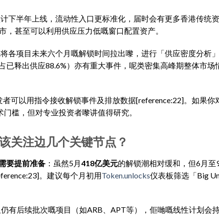
计下半年上线，流动性入口更标准化，届时会有更多香港传统
市，甚至可以利用供应压力低嘅窗口配置资产。
将各项目未来六个月嘅解锁时间拉出嚟，进行「供应密度分析」
解锁占已释出供应88.6%）亦有重大事件，呢类密集高峰期整体市场
开发者可以用指令接收解锁事件及排放数据[reference:22]。如果
术门槛，但对专业投资者嚟讲值得研究。
应该关注边几个关键节点？
份需要提前准备
：虽然5月
418亿美元
的解锁潮相对缓和，但6月至
ence:23]。建议每个月初用
Token.unlocks
仪表板筛选「Big Un
但仍有后续批次嘅项目（如ARB、APT等），佢哋嘅线性计划会持续