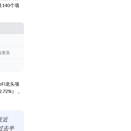
及140个项
险更高
Fi龙头项
.72%），
咗近
过去半