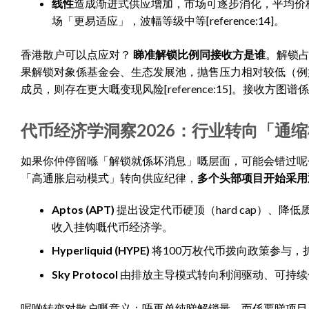
线性
造成渐进式供应增加，市场可逐步消化，平均价格冲
场「更易适应」，波幅等级中等[reference:14]。
香港散户可以点应对？
睇准解锁比例同接收方是谁
。解锁占
果解锁对象係基金会、生态发展池，抛售压力相对较低（例如E
成员，则存在更大嘅变现风险[reference:15]。接
代币经济学洞察2026：行业转向「通
如果你仲停留喺「解锁就係坏消息」嘅层面，可能会错过呢个行业结构
「高通胀启动模式」转向供应纪律，
多个头部项目开始采用
Aptos (APT)
提出设定代币硬顶（hard cap）、
收入挂钩嘅代币经济学。
Hyperliquid (HYPE)
将100万枚代币拨向政策参与
Sky Protocol
由排放主导模式转向利润驱动、可持续价值累积
呢啲转变对散户嘅意义：唔再单纯睇解锁量，而係要睇项目