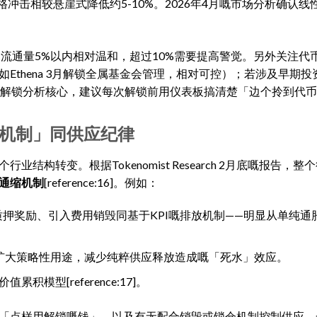
击相较悬崖式降低约5-10%。2026年4月嘅市场分析确认线
流通量5%以内相对温和，超过10%需要提高警觉。另外关注代
thena 3月解锁全属基金会管理，相对可控）；若涉及早期投
收方图谱係解锁分析核心，建议每次解锁前用仪表板搞清楚「边个拎到代
缩机制」同供应纪律
转变。根据Tokenomist Research 2月底嘅报告，整
通缩机制
[reference:16]。例如：
降低质押奖励、引入费用销毁同基于KPI嘅排放机制——明显从单纯
，扩大策略性用途，减少纯粹供应释放造成嘅「死水」效应。
模型[reference:17]。
「点样用解锁嘅钱」，以及有无配合销毁或锁仓机制控制供应。