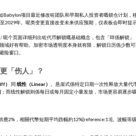
Babylon项目最近修改咗团队和早期私人投资者嘅锁仓计划，移
，直至2029年。呢类变更直接改变未来供应预期，仪表板会即时提
/
呢个页面详细列出咗代币解锁嘅基础概念，包含「咩係解锁」
领域好有帮助。加密市场透明度本身就有限，解锁日历係少数可
避险窗口。
个更「伤人」？
ff）
同
线性（Linear）
。悬崖式係特定日期一次性释放大量代
nce:12]；而线性解锁则係每日或每月固定小量发放，市场更容易逐步
%，相關代幣短期平均跌幅約12%[reference:13]。波幅