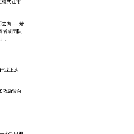
性模式让市
币去向——若
资者或团队
币」。
个行业正从
通胀激励转向
一个项目即