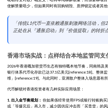
使解禁量唔少，但如果同时有回购销毁、质押锁定或者其他
「传统L1代币一直依赖通胀刺激网络活动，但
正处在从『通胀启动』到『价值提取』的转折点。」 —
香港市场实战：点样结合本地监管同支
2026年香港嘅加密货币生态有独特嘅本地节奏，同南韩及美国
银行体系代币化存款已达37.1亿美元[reference:1
维」[reference:19]。与此同时，亚洲散户整体入场意愿有
代币解锁对香港投资者有几种实际应用场景：
1. 出入金节奏规划：
你如果係经常使用FPS或银行转账购
或「等爆完后」再入市，减少因供应冲击而「买贵货」的风