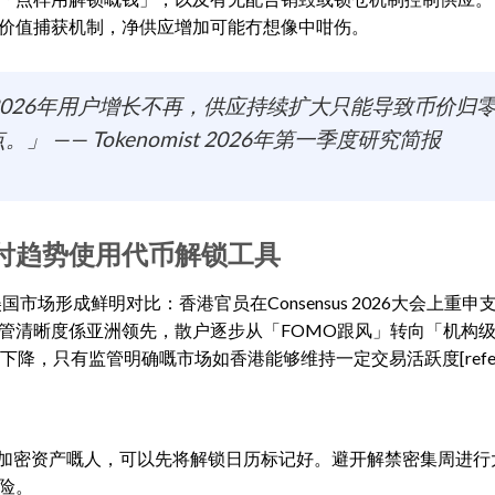
价值捕获机制，净供应增加可能冇想像中咁伤。
2026年用户增长不再，供应持续扩大只能导致币价归
— Tokenomist 2026年第一季度研究简报
付趋势使用代币解锁工具
市场形成鲜明对比：香港官员在Consensus 2026大会上重申
8]。整体监管清晰度係亚洲领先，散户逐步从「FOMO跟风」转向「机构
所下降，只有监管明确嘅市场如香港能够维持一定交易活跃度[referen
买加密资产嘅人，可以先将解锁日历标记好。避开解禁密集周进行
险。