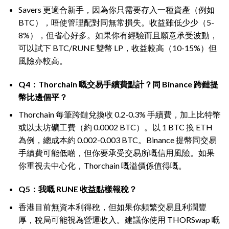
Savers 更適合新手，因為你只需要存入一種資產（例如
BTC），唔使管理配對同無常損失。收益雖低少少（5-
8%），但省心好多。如果你有經驗而且願意承受波動，
可以試下 BTC/RUNE 雙幣 LP，收益較高（10-15%）但
風險亦較高。
Q4：Thorchain 嘅交易手續費點計？同 Binance 跨鏈提
幣比邊個平？
Thorchain 每筆跨鏈兌換收 0.2-0.3% 手續費，加上比特幣
或以太坊礦工費（約 0.0002 BTC）。以 1 BTC 換 ETH
為例，總成本約 0.002-0.003 BTC。Binance 提幣同交易
手續費可能低啲，但你要承受交易所嘅信用風險。如果
你重視去中心化，Thorchain 嘅溢價係值得嘅。
Q5：我嘅 RUNE 收益點樣報稅？
香港目前無資本利得稅，但如果你頻繁交易且利潤豐
厚，稅局可能視為營運收入。建議你使用 THORSwap 嘅