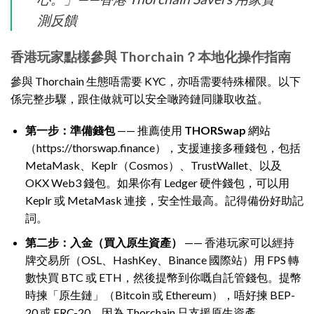
測反饋
香港玩家點樣參與 Thorchain？本地化操作指南
參與 Thorchain 生態唔需要 KYC，亦唔需要特殊權限。以下
係完整步驟，跟住做就可以安全噉跨鏈同賺取收益。
第一步：準備錢包
—— 推薦使用
THORSwap
網站
（https://thorswap.finance），支援連接多種錢包，包括
MetaMask、Keplr（Cosmos）、TrustWallet、以及
OKX Web3 錢包。如果你有 Ledger 硬件錢包，可以用
Keplr 或 MetaMask 連接，安全性最高。記得備份好助記
詞。
第二步：入金（買入原生資產）
—— 香港玩家可以經持
牌交易所（OSL、HashKey、Binance 國際站）用 FPS 轉
數快買 BTC 或 ETH，然後提幣到你嘅自託管錢包。提幣
時揀「原生鏈」（Bitcoin 或 Ethereum），唔好揀 BEP-
20 或 ERC-20，因為 Thorchain 只支援原生資產。