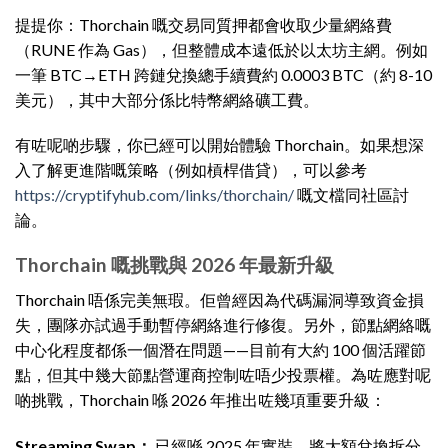
提提你：Thorchain 嘅交易同質押都會收取少量網絡費
（RUNE 作為 Gas），但整體成本遠低於以太坊主網。例如
一筆 BTC→ETH 跨鏈兌換總手續費約 0.0003 BTC（約 8-10
美元），其中大部分係比特幣網絡礦工費。
有咗呢啲步驟，你已經可以開始體驗 Thorchain。如果想深
入了解更進階嘅策略（例如槓桿借貸），可以參考
https://cryptifyhub.com/links/thorchain/
嘅文檔同社區討
論。
Thorchain 嘅挑戰與 2026 年最新升級
Thorchain 唔係完美無瑕。佢曾經因為代碼漏洞導致資金損
失，團隊亦試過手動暫停網絡進行修復。另外，節點網絡嘅
中心化程度都係一個潛在問題——目前有大約 100 個活躍節
點，但其中幾大節點營運商控制咗唔少投票權。為咗應對呢
啲挑戰，Thorchain 喺 2026 年推出咗幾項重要升級：
Streaming Swap：
已經喺 2025 年實裝，將大額兌換拆分