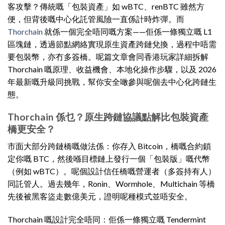
客攻擊？傳統嘅「包裝資產」如 wBTC、renBTC 雖然方
便，但背後嘅中心化託管風險一直係計時炸彈。而
Thorchain
就係一個完全唔同嘅方案——佢係一條獨立嘅 L1
區塊鏈，透過節點網絡實現原生資產跨鏈兌換，過程中唔需
要包裝幣，亦冇多簽橋。呢篇文章會同香港玩家詳細拆解
Thorchain 嘅原理、收益機會、本地化操作步驟，以及 2026
年最新嘅升級同挑戰，幫你安全噉參與呢個去中心化跨鏈生
態。
Thorchain 係乜？原生跨鏈協議點解比包裝資產
橋更安全？
市面大部分跨鏈橋嘅做法係：你存入 Bitcoin，橋嘅合約鎖
定你嘅 BTC，然後喺目標鏈上發行一個「包裝版」嘅代幣
（例如 wBTC）。呢個設計信任橋嘅營運者（多簽持有人）
同託管人。過去幾年，Ronin、Wormhole、Multichain 等橋
先後被黑客盜走數億美元，證明呢種模式並唔安全。
Thorchain 嘅設計完全唔同：佢係一條獨立嘅 Tendermint