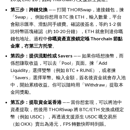
第三步：跨鏈兌換
—— 打開 THORSwap，連接錢包，揀
「Swap」。例如你想用 BTC 換 ETH，輸入數量，平台
會顯示匯率、滑點同手續費。確認後簽名，等約 1-2 個
比特幣區塊確認（約 10-20 分鐘），ETH 就會到達你嘅
錢包地址。過程中
你嘅資產直接鎖定喺 Thorchain 節點
金庫，冇第三方托管
。
第四步：提供流動性或 Savers
—— 如果你唔想換幣，而
係想賺取收益，可以去「Pool」頁面。揀「Add
Liquidity」選擇雙幣（例如 BTC + RUNE），或者揀
「Savers」選擇單幣。輸入金額，簽名後資金就會存入池
中，開始累積收益。你可以隨時用「Withdraw」提取本
金同獎勵。
第五步：提取資金返香港
—— 當你想套現，可以將池中
資產提取，然後用 THORSwap 將 BTC/ETH 兌換成穩定
幣（例如 USDC），再透過支援原生 USDC 嘅交易所
（如 OKX）賣出為港元，FPS 轉數快即時到賬。