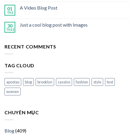
A Video Blog Post
01
Th1
Just a cool blog post with Images
30
Th12
RECENT COMMENTS
TAG CLOUD
apostas
blog
brooklyn
cassino
fashion
style
test
women
CHUYÊN MỤC
Blog
(409)