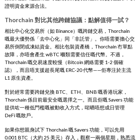
證明資金來源合法。
Thorchain 對比其他跨鏈協議：點解值得一試？
相比中心化交易所（如 Binance）嘅跨鏈交易，Thorchain
嘅最大優勢係「去中心化」同「非託管」。你唔需要擔心交
易所倒閉或凍結資金。相比包裝資產橋，Thorchain 冇單點
故障，亦唔會產生 wBTC 嗰類需要信任嘅代幣。不過，
Thorchain 嘅交易速度較慢（Bitcoin 網絡需要 1-2 個確
認），而且唔支援超長尾嘅 ERC-20 代幣——佢專注於主流
L1 原生資產。
對於經常需要跨鏈兌換 BTC、ETH、BNB 嘅香港玩家，
Thorchain 係目前最安全嘅選擇之一。而且佢嘅 Savers 功能
提供咗一種低門檻嘅被動收入方式，啱晒唔想成日管理
DeFi 嘅散戶。
如果你想親身試下 Thorchain 嘅 Savers 功能，可以先用
0.001 BTC（大約 25 美元）存入，觀察一兩個星期，熟悉流