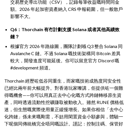
交易歷史導出功能（CSV），記錄每筆收益嘅時間同金
額。2026 年起加密資產納入 CRS 申報範圍，但一般散戶
影響不大。
Q6：Thorchain 有冇計劃支援 Solana 或者其他高績效
鏈？
根據官方 2026 年路線圖，團隊計劃喺 Q3 整合 Solana 同
Avalanche C 鏈。不過 Solana 嘅技術架構同 Bitcoin 差異
較大，開發進度可能延後。你可以留意官方 Discord 嘅
#development 頻道。
Thorchain 經歷咗低谷同重生，而家嘅技術成熟度同安全性
已經比兩年前大幅提升。對香港玩家嚟講，佢提供咗一個難
得嘅機會——你可以用真正去中心化嘅方式跨鏈轉移原生資
產，同時透過流動性挖礦賺取被動收入。雖然 RUNE 價格低
迷，但生態嘅實際使用量正緩慢增長。如果你相信「去中心
化跨鏈」係未來嘅剛需，不妨用閑置資金小額參與，體驗一
下呢個同傳統橋完全唔同嘅設計。謹記：控制注碼、保管好