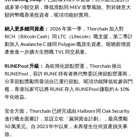
成多筆小額交易，降低滑點同 MEV 攻擊風險。對於鍾意大
額跨幣嘅香港投資者，呢項功能好實用。
納入更多鏈同資產：
2026 年第一季，Thorchain 加入對
BCH（Bitcoin Cash）同 LTC（Litecoin）嘅支援，第二季計
劃加入 Avalanche C 鏈同 Polygon 嘅原生資產。呢啲新增資
產會進一步擴大生態嘅 TVL 同交易量。
RUNEPool 升級：
為咗簡化節點營運，Thorchain 推出
RUNEPool，容許 RUNE 持有者將代幣委託俾節點營運商，
分享節點獎勵而毋須自己運行節點。呢項功能降低咗參與門
檻，香港玩家可以將 RUNE 存入 RUNEPool 賺取約 6-10%
年化收益。
安全方面，Thorchain 已經完成由 Halborn 同 Oak Security
進行嘅全面審計，並設立咗「漏洞賞金計劃」，最高獎勵
50 萬美元。自 2023 年中以來，未再發生任何資產損失事
故。