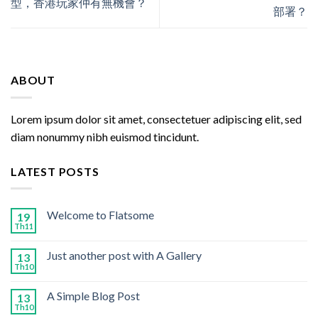
型，香港玩家仲有無機會？
部署？
ABOUT
Lorem ipsum dolor sit amet, consectetuer adipiscing elit, sed
diam nonummy nibh euismod tincidunt.
LATEST POSTS
Welcome to Flatsome
19
Th11
Just another post with A Gallery
13
Th10
A Simple Blog Post
13
Th10