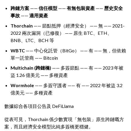
跨鏈方案
——
信任模型
——
有無包裝資產
——
歷史安全
事故
——
適用資產
Thorchain
—— 節點抵押（經濟安全） —— 無 —— 2021-
2022 兩次漏洞（已修復） —— 原生 BTC、ETH、
BNB、LTC、BCH 等
WBTC
—— 中心化託管（BitGo） —— 有 —— 無，但依賴
單一託管商 —— Bitcoin
Multichain (跨鏈橋)
—— 多簽節點 —— 有 —— 2023 年被
盜 1.26 億美元 —— 多種資產
Wormhole
—— 多簽守護者 —— 有 —— 2022 年被盜 3.2
億美元 —— 多種資產
數據綜合各項目公告及 DeFiLlama
從表可見，Thorchain 係少數實現「無包裝」原生跨鏈嘅方
案，而且經濟安全模型比純多簽橋更穩健。