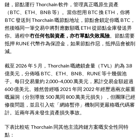
鏈，節點運行 Thorchain 軟件，管理真正嘅原生資產
（BTC、ETH、BNB 等）。當你想用 BTC 換 ETH，你將
BTC 發送到 Thorchain 嘅節點地址，節點會鎖定你嘅 BTC，
然後喺同一筆交易中將對應數額嘅 ETH 從節點金庫發送畀
你。過程中
冇任何包裝資產，亦冇單點失敗風險
。節點需要
抵押 RUNE 代幣作為保證金，如果節點作惡，抵押品會被削
減。
截至 2026 年 5 月，Thorchain 嘅總鎖倉量（TVL）約為 3.8
億美元，分佈喺 BTC、ETH、BNB、RUNE 等十幾個池
子。每日交易量約 2,000–4,000 萬美元，累計交易金額超過
600 億美元。雖然曾經喺 2021 年同 2022 年經歷過兩次嚴重
嘅漏洞（分別導致 500 萬同 800 萬美元損失），但團隊已經
修復問題，並且引入咗「網絡暫停」機制同更嚴格嘅代碼審
計。近兩年再未發生資產損失事故。
下表比較咗 Thorchain 同其他主流跨鏈方案嘅安全性同特
點：