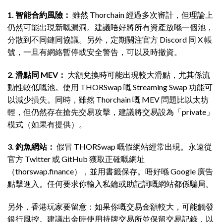
1. 智能合約風險：
雖然 Thorchain 經過多次審計，但理論上
仍然可能出現新嘅漏洞。建議唔好將所有資產放喺一個池，
分散到不同鏈同協議。另外，定期關注官方 Discord 同 X 帳
號，一旦有網絡暫停或安全警告，可以及時撤資。
2. 滑點同 MEV：
大額兌換時可能出現較大滑點，尤其係流
動性較低嘅池。使用 THORSwap 嘅 Streaming Swap 功能可
以減少損失。同時，雖然 Thorchain 嘅 MEV 問題比以太坊
輕，但仍然存在搶先交易攻擊，建議將交易設為「private」
模式（如果有提供）。
3. 釣魚網站：
假冒 THORSwap 嘅假網站經常出現。永遠從
官方 Twitter 或 GitHub 獲取正確嘅網址
（thorswap.finance），並用書籤保存。唔好喺 Google 廣告
點擊進入。任何要求你輸入私鑰或助記詞嘅網站都係騙局。
另外，香港玩家要留意：如果你嘅交易金額較大，可能觸發
銀行風控。建議出金時使用持牌交易所並保留交易記錄，以