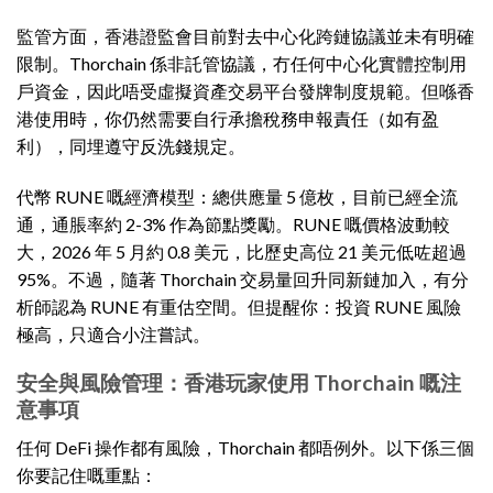
監管方面，香港證監會目前對去中心化跨鏈協議並未有明確
限制。Thorchain 係非託管協議，冇任何中心化實體控制用
戶資金，因此唔受虛擬資產交易平台發牌制度規範。但喺香
港使用時，你仍然需要自行承擔稅務申報責任（如有盈
利），同埋遵守反洗錢規定。
代幣 RUNE 嘅經濟模型：總供應量 5 億枚，目前已經全流
通，通脹率約 2-3% 作為節點獎勵。RUNE 嘅價格波動較
大，2026 年 5 月約 0.8 美元，比歷史高位 21 美元低咗超過
95%。不過，隨著 Thorchain 交易量回升同新鏈加入，有分
析師認為 RUNE 有重估空間。但提醒你：投資 RUNE 風險
極高，只適合小注嘗試。
安全與風險管理：香港玩家使用 Thorchain 嘅注
意事項
任何 DeFi 操作都有風險，Thorchain 都唔例外。以下係三個
你要記住嘅重點：