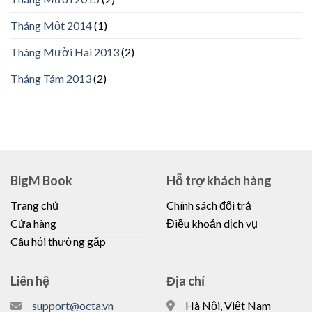
Tháng Một 2014
(1)
Tháng Mười Hai 2013
(2)
Tháng Tám 2013
(2)
BigM Book
Hỗ trợ khách hàng
Trang chủ
Chính sách đổi trả
Cửa hàng
Điều khoản dịch vụ
Câu hỏi thường gặp
Liên hệ
Địa chỉ
support@octa.vn
Hà Nội, Việt Nam