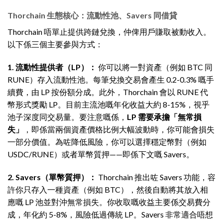
Thorchain 生態核心：流動性池、Savers 同借貸
Thorchain 唔單止提供跨鏈兌換，仲俾用戶賺取被動收入。
以下係三個主要參與方式：
1. 流動性提供者（LP）：
你可以將一對資產（例如 BTC 同
RUNE）存入流動性池。每筆兌換交易會產生 0.2-0.3% 嘅手
續費，由 LP 按份額分成。此外，Thorchain 會以 RUNE 代
幣形式獎勵 LP。目前主流池嘅年化收益大約 8-15%，視乎
池子深度同交易量。要注意嘅係，
LP 需要承擔「無常損
失」
，即係當兩個資產價格比例大幅波動時，你可能會損失
一部分價值。為咗降低風險，你可以選擇穩定幣對（例如
USDC/RUNE）或者單幣質押——即係下文嘅 Savers。
2. Savers（單幣質押）：
Thorchain 推出咗 Savers 功能，容
許你只存入一種資產（例如 BTC），然後自動將其放入相
應嘅 LP 池並對沖無常損失。你收取嘅收益主要係交易費分
成，年化約 5-8%，風險低過傳統 LP。Savers 非常適合唔想