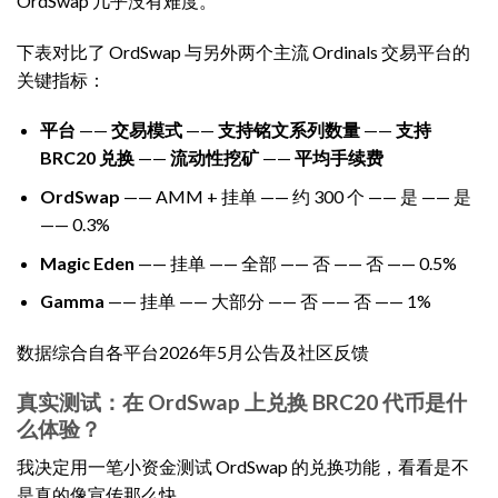
OrdSwap 几乎没有难度。
下表对比了 OrdSwap 与另外两个主流 Ordinals 交易平台的
关键指标：
平台
——
交易模式
——
支持铭文系列数量
——
支持
BRC20 兑换
——
流动性挖矿
——
平均手续费
OrdSwap
—— AMM + 挂单 —— 约 300 个 —— 是 —— 是
—— 0.3%
Magic Eden
—— 挂单 —— 全部 —— 否 —— 否 —— 0.5%
Gamma
—— 挂单 —— 大部分 —— 否 —— 否 —— 1%
数据综合自各平台2026年5月公告及社区反馈
真实测试：在 OrdSwap 上兑换 BRC20 代币是什
么体验？
我决定用一笔小资金测试 OrdSwap 的兑换功能，看看是不
是真的像宣传那么快。