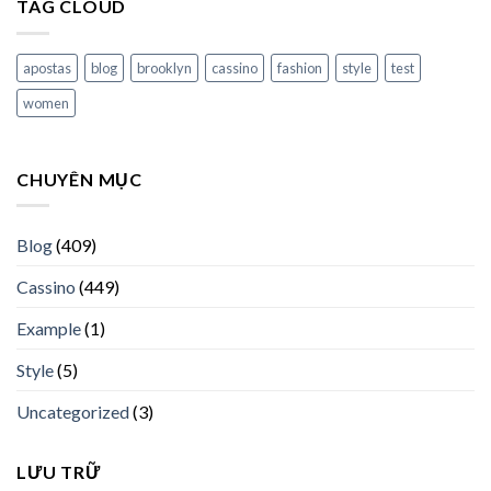
TAG CLOUD
apostas
blog
brooklyn
cassino
fashion
style
test
women
CHUYÊN MỤC
Blog
(409)
Cassino
(449)
Example
(1)
Style
(5)
Uncategorized
(3)
LƯU TRỮ