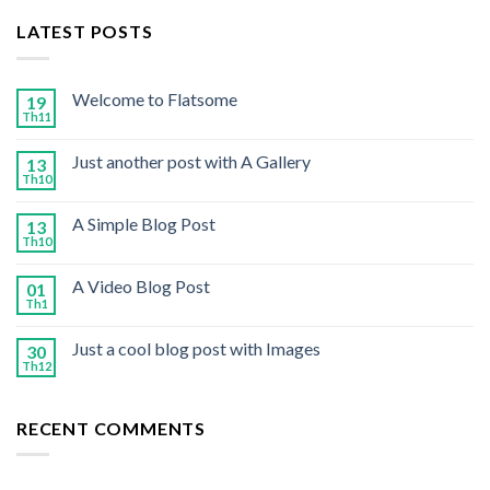
LATEST POSTS
Welcome to Flatsome
19
Th11
Just another post with A Gallery
13
Th10
A Simple Blog Post
13
Th10
A Video Blog Post
01
Th1
Just a cool blog post with Images
30
Th12
RECENT COMMENTS