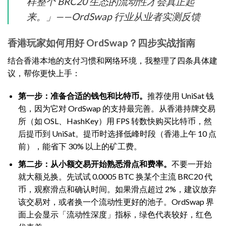
样整个 BRC20 生态的流动性才会真正起
来。」——OrdSwap 行业从业者实测反馈
香港玩家如何用好 OrdSwap？四步实战指南
结合香港本地的支付习惯和网络环境，我整理了四条具体建
议，帮你更快上手：
第一步：准备合适的钱包和比特币。
推荐使用 UniSat 钱
包，因为它对 OrdSwap 的支持最完善。从香港持牌交易
所（如 OSL、HashKey）用 FPS 转数快购买比特币，然
后提币到 UniSat。提币时选择低峰时段（香港上午 10 点
前），能省下 30% 以上的矿工费。
第二步：从小额交易开始熟悉滑点和费率。
不要一开始
就大额兑换。先试试 0.0005 BTC 换某个主流 BRC20 代
币，观察滑点和确认时间。如果滑点超过 2%，建议放弃
该交易对，或者换一个流动性更好的池子。OrdSwap 界
面上会显示「流动性深度」指标，绿色代表较好，红色