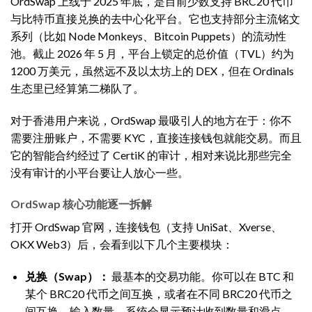
OrdSwap 上线于 2025 年底，是目前少数支持 BRC20 代币
与比特币直接兑换的去中心化平台。它也支持部分主流铭文
系列（比如 Node Monkeys、Bitcoin Puppets）的流动性
池。截止 2026 年 5 月，平台上锁定的总价值（TVL）约为
1200 万美元，虽然远不及以太坊上的 DEX，但在 Ordinals
生态里已经算第二梯队了。
对于香港用户来说，OrdSwap 最吸引人的地方在于：你不
需要注册账户，不需要 KYC，直接连接钱包就能交易。而且
它的智能合约经过了 CertiK 的审计，相对来说比那些完全
没有审计的小平台要让人放心一些。
OrdSwap 核心功能逐一拆解
打开 OrdSwap 官网，连接钱包（支持 UniSat、Xverse、
OKX Web3）后，会看到以下几个主要模块：
兑换（Swap）：
最基本的交易功能。你可以在 BTC 和
某个 BRC20 代币之间互换，或者在不同 BRC20 代币之
间互换。输入数量，系统会显示预计收到数量和滑点。