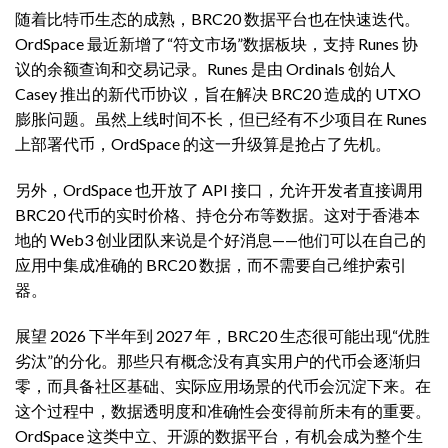
随着比特币生态的成熟，BRC20 数据平台也在快速迭代。
OrdSpace 最近新增了“符文市场”数据板块，支持 Runes 协
议的余额查询和交易记录。Runes 是由 Ordinals 创始人
Casey 推出的新代币协议，旨在解决 BRC20 造成的 UTXO
膨胀问题。虽然上线时间不长，但已经有不少项目在 Runes
上部署代币，OrdSpace 的这一升级算是抢占了先机。
另外，OrdSpace 也开放了 API 接口，允许开发者直接调用
BRC20 代币的实时价格、持仓分布等数据。这对于香港本
地的 Web3 创业团队来说是个好消息——他们可以在自己的
应用中集成准确的 BRC20 数据，而不需要自己维护索引
器。
展望 2026 下半年到 2027 年，BRC20 生态很可能出现“优胜
劣汰”的分化。那些只有概念没有真实用户的代币会逐渐归
零，而具备社区基础、实际应用场景的代币会沉淀下来。在
这个过程中，数据透明度和准确性会变得前所未有的重要。
OrdSpace 这类中立、开源的数据平台，有机会成为整个生