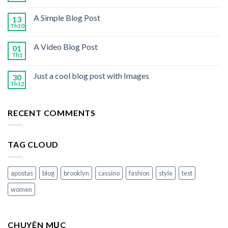
A Simple Blog Post
13
Th10
A Video Blog Post
01
Th1
Just a cool blog post with Images
30
Th12
RECENT COMMENTS
TAG CLOUD
apostas
blog
brooklyn
cassino
fashion
style
test
women
CHUYÊN MỤC