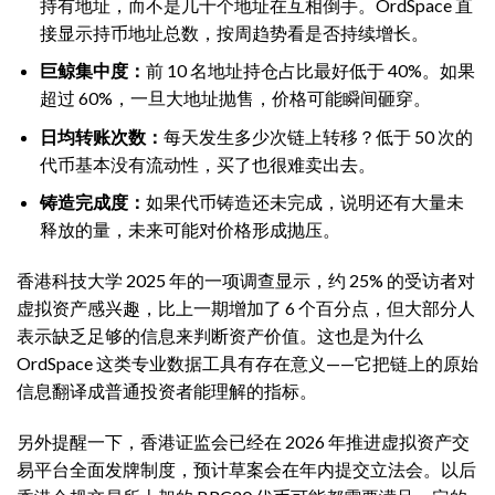
持有地址，而不是几十个地址在互相倒手。OrdSpace 直
接显示持币地址总数，按周趋势看是否持续增长。
巨鲸集中度：
前 10 名地址持仓占比最好低于 40%。如果
超过 60%，一旦大地址抛售，价格可能瞬间砸穿。
日均转账次数：
每天发生多少次链上转移？低于 50 次的
代币基本没有流动性，买了也很难卖出去。
铸造完成度：
如果代币铸造还未完成，说明还有大量未
释放的量，未来可能对价格形成抛压。
香港科技大学 2025 年的一项调查显示，约 25% 的受访者对
虚拟资产感兴趣，比上一期增加了 6 个百分点，但大部分人
表示缺乏足够的信息来判断资产价值。这也是为什么
OrdSpace 这类专业数据工具有存在意义——它把链上的原始
信息翻译成普通投资者能理解的指标。
另外提醒一下，香港证监会已经在 2026 年推进虚拟资产交
易平台全面发牌制度，预计草案会在年内提交立法会。以后