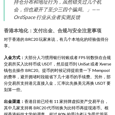
持仓分布和地址行为，虽然错失过几个机
会，但也避开了至少三四个骗局。」——
OrdSpace 行业从业者实测反馈
香港本地化：支付出金、合规与安全注意事项
对于香港的 BRC20 玩家来说，有几个本地化的经验值得分
享。
入金方式：
大部分人习惯用银行转账或者 FPS 转数快在合规
交易所买入比特币或 USDT，然后提币到 UniSat 或者 Xverse
钱包去操作 BRC20。提币的时候记得提前查一下 Mempool
的费率，避开拥堵时段能省下几十港币的手续费。另外，部
分交易所支持港元直接入金，汇率比先换美元再换 USDT 要
划算一些。
出金渠道：
香港目前已经有 11 家持牌虚拟资产交易平台，
其中几家支持将 BRC20 代币转换为比特币再提现港币。根
据香港科技大学的调查，超过 80% 的受访者认为受监管平