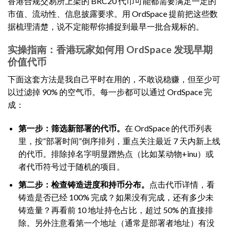
香港合规交易所上架的 BRC20 代币可能都需要满足一定的
市值、流动性、信息披露要求。用 OrdSpace 提前把这些数
据梳理清楚，说不定能帮你捕捉到最早一批合规标的。
实操指南：香港玩家如何用 OrdSpace 发现早期
价值代币
下面这套方法是我自己平时在用的，不敢说稳赚，但至少可
以过滤掉 90% 的空气币。每一步都可以通过 OrdSpace 完
成：
第一步：筛选新部署的代币。
在 OrdSpace 的代币列表
里，按“部署时间”倒序排列，重点关注最近 7 天内新上线
的代币。排除掉名字明显蹭热点（比如某动物+inu）或
者代币符号过于随机的项目。
第二步：检查铸造进度和持币分布。
点击代币详情，看
铸造是否已经 100% 完成？如果没有完成，还有多少未
铸造量？再看前 10 地址持仓占比，超过 50% 的直接排
除。另外注意看第一个地址（通常是部署者地址）有没