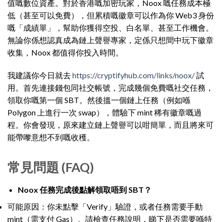
值嘅數位資產。對於香港嘅加密玩家，Noox 嘅任務成本極
低（甚至可以免費），但累積嘅徽章可以作為你 Web3 身份
嘅「成績單」，幫助你獲得空投、白名單、甚至工作機會。
無論你係想認真成為鏈上聲譽專家，定係只想間中玩下徽章
收集，Noox 都值得你投入時間。
我建議你今日就去
https://cryptifyhub.com/links/noox/
試
用。首先連接錢包同社交帳號，完成幾個免費嘅社交任務，
領取你嘅第一個 SBT。然後搵一個鏈上任務（例如喺
Polygon 上進行一次 swap），體驗下 mint 稀有徽章嘅過
程。你會發現，原來建立鏈上聲譽可以咁簡單，而且將來可
能帶嚟意想不到嘅收穫。
常見問題 (FAQ)
Noox 任務完成後點解領取唔到 SBT？
可能原因：你未點擊「Verify」驗證，或者任務需要手動
mint（需支付 Gas）。請檢查任務說明，睇下是否需要喺特