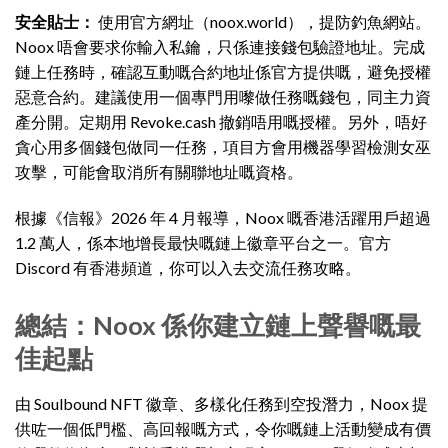
安全貼士：
使用官方網址（noox.world），提防釣魚網站。
Noox 唔會要求你輸入私鑰，只係連接錢包驗證地址。完成
鏈上任務時，確認互動嘅合約地址係官方提供嘅，避免授權
惡意合約。建議使用一個專門用嚟做任務嘅錢包，同主力資
產分開。定期用 Revoke.cash 撤銷唔用嘅授權。另外，唔好
貪心用多個錢包做同一任務，項目方會用機器學習檢測女巫
攻擊，可能會取消所有關聯地址嘅資格。
根據《信報》2026 年 4 月報導，Noox 嘅香港活躍用戶超過
1.2 萬人，係本地增長最快嘅鏈上徽章平台之一。官方
Discord 有香港頻道，你可以入去交流任務攻略。
總結：Noox 係你建立鏈上聲譽嘅最
佳起點
由 Soulbound NFT 徽章、多樣化任務到空投潛力，Noox 提
供咗一個低門檻、高回報嘅方式，令你嘅鏈上活動變成有價