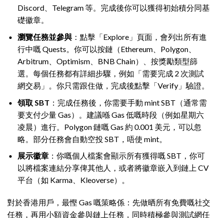
Discord、Telegram 等。完成後你可以獲得初始積分同基
礎徽章。
瀏覽任務並參與
：點擊「Explore」頁面，會列出所有進
行中嘅 Quests。你可以按鏈（Ethereum、Polygon、
Arbitrum、Optimism、BNB Chain）、按獎勵類型篩
選。每個任務都有詳細步驟，例如「需要完成 2 次測試
網交易」。你只需跟住做，完成後點擊「Verify」驗證。
領取 SBT
：完成任務後，你需要手動 mint SBT（通常需
要支付少量 Gas）。建議喺 Gas 低嘅時段（例如星期六
凌晨）進行。Polygon 鏈嘅 Gas 約 0.001 美元，可以忽
略。部分任務會自動空投 SBT，唔使 mint。
展示徽章
：你嘅個人檔案會顯示所有獲得嘅 SBT，你可
以將檔案連結分享俾其他人，或者將徽章嵌入到鏈上 CV
平台（如 Karma、Kleoverse）。
對於香港用戶，最慳 Gas 嘅策略係：先做晒所有免費嘅社交
任務，再用小額資金參與鏈上任務，同時積極參與測試網任