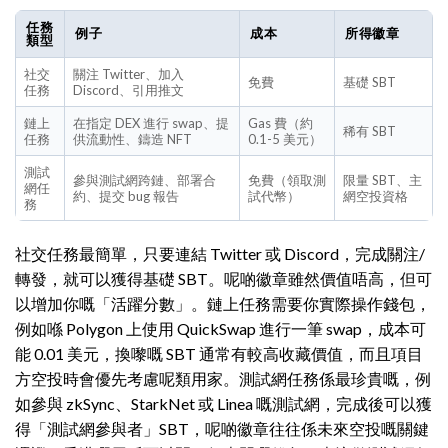
任務
例子
成本
所得徽章
類型
社交
關注 Twitter、加入
免費
基礎 SBT
任務
Discord、引用推文
鏈上
在指定 DEX 進行 swap、提
Gas 費（約
稀有 SBT
任務
供流動性、鑄造 NFT
0.1-5 美元）
測試
參與測試網跨鏈、部署合
免費（領取測
限量 SBT、主
網任
約、提交 bug 報告
試代幣）
網空投資格
務
社交任務最簡單，只要連結 Twitter 或 Discord，完成關注/
轉發，就可以獲得基礎 SBT。呢啲徽章雖然價值唔高，但可
以增加你嘅「活躍分數」。鏈上任務需要你實際操作錢包，
例如喺 Polygon 上使用 QuickSwap 進行一筆 swap，成本可
能 0.01 美元，換嚟嘅 SBT 通常有較高收藏價值，而且項目
方空投時會優先考慮呢類用家。測試網任務係最珍貴嘅，例
如參與 zkSync、StarkNet 或 Linea 嘅測試網，完成後可以獲
得「測試網參與者」SBT，呢啲徽章往往係未來空投嘅關鍵