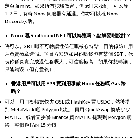
定頁面 mint。如果所有步驟做齊，但 still 未收到，可以等
1-2 日，有時 Noox 伺服器有延遲。你亦可以喺 Noox
Discord 求助。
Noox 嘅 Soulbound NFT 可以轉讓嗎？點解要咁設計？
唔可以。SBT 嘅不可轉讓性係佢嘅核心特點，目的係防止用
戶買賣徽章造假。項目方知道如果你嘅錢包有某個 SBT，代
表你係真實完成過任務嘅人，可信度極高。如果你想轉讓，
只能銷毀（但冇意義）。
香港用戶可以用 FPS 買到用嚟做 Noox 任務嘅 Gas 幣
嗎？
可以。用 FPS 轉數快去 OSL 或 HashKey 買 USDC，然後提
到 MetaMask 嘅 Polygon 地址，再用 QuickSwap 換成少少
MATIC。或者直接喺 Binance 買 MATIC 提現到 Polygon 網
絡。整個過程約 15 分鐘。