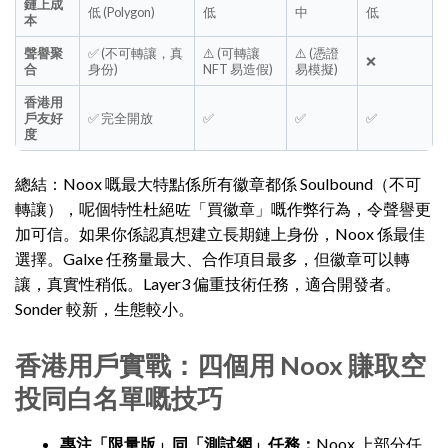
鏈上成
低 (Polygon)
低
中
低
本
聲譽聚
✅ (不可轉讓，真
⚠️ (可轉讓
⚠️ (憑證
❌
合
身份)
NFT 易造假)
易模擬)
香港用
戶友好
✅ 完全開放
✅
✅
✅
度
總結：Noox 嘅最大特點係所有徽章都係 Soulbound（不可
轉讓），呢個特性杜絕咗「買徽章」嘅作弊行為，令聲譽更
加可信。如果你係認真想建立長期鏈上身份，Noox 係最佳
選擇。Galxe 任務量最大、合作項目最多，但徽章可以轉
讓，真實性稍低。Layer3 偏重技術任務，適合開發者。
Sonder 較新，生態較小。
香港用戶實戰：四個用 Noox 賺取空
投同白名單嘅技巧
專注「限量版」同「測試網」任務：
Noox 上部分任