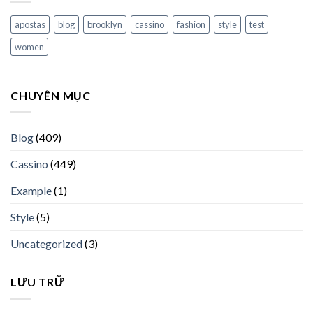
apostas
blog
brooklyn
cassino
fashion
style
test
women
CHUYÊN MỤC
Blog
(409)
Cassino
(449)
Example
(1)
Style
(5)
Uncategorized
(3)
LƯU TRỮ