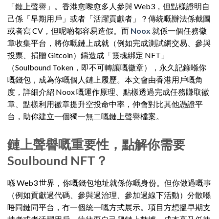
「鏈上聲譽」。香港愈嚟愈多人參與 Web3，但點樣證明自
己係「早期用戶」或者「活躍貢獻者」？傳統嘅辦法係截圖
或者寫 CV，但呢啲都容易造假。而
Noox
就係一個任務徽
章收集平台，將你嘅鏈上成就（例如完成測試網交易、參與
投票、捐贈 Gitcoin）鑄造成「靈魂綁定 NFT」
（Soulbound Token，即不可轉讓嘅徽章），永久記錄喺你
嘅錢包，成為你嘅個人鏈上履歷。本文會由香港用戶嘅角
度，詳細介紹 Noox 嘅運作原理、點樣透過完成任務賺取徽
章、點樣利用徽章提升空投命中率，仲會對比其他憑證平
台，助你建立一個獨一無二嘅鏈上聲譽檔案。
鏈上聲譽嘅重要性，點解你需要
Soulbound NFT？
喺 Web3 世界，你嘅錢包地址就係你嘅身份。但你做過嘅事
（例如貢獻過代碼、參與過治理、參加過線下活動）分散喺
唔同鏈同平台，冇一個統一嘅方式展示。項目方想搵早期支