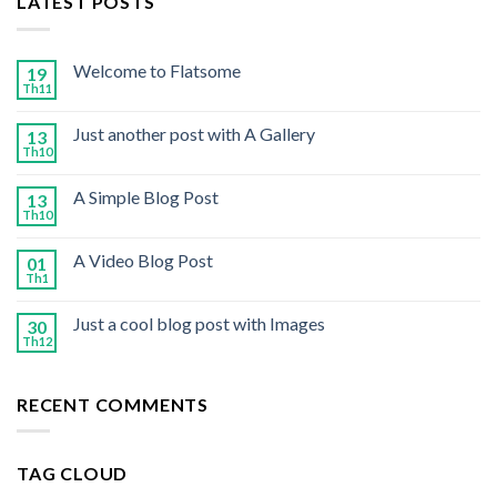
LATEST POSTS
Welcome to Flatsome
19
Th11
Just another post with A Gallery
13
Th10
A Simple Blog Post
13
Th10
A Video Blog Post
01
Th1
Just a cool blog post with Images
30
Th12
RECENT COMMENTS
TAG CLOUD