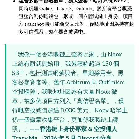
組合多個平台嘅徽章，擴大聲譽：
唔好只玩 Noox，
同時玩埋 Galxe、Layer3、Gitcoin。將所有平台嘅憑
證整合到你嘅錢包，形成一個立體嘅鏈上身份。項目
方 snapshot 時可能會交叉比對，你嘅地址因為持有越
多可信憑證，越有機會被選中。
「我係一個香港嘅鏈上聲譽玩家，由 Noox
上線冇耐就開始用。我累積咗超過 150 個
SBT，包括測試網參與者、早期採用者、黑
客松參賽者等。舊年 Arbitrum 同 Optimism
空投嗰陣，我嘅地址因為有大量 Noox 徽
章，被多個項目方列入「高信譽名單」，獲
得嘅空投總值超過 8,000 美元。Noox 唔單止
係一個徽章收集平台，更加係我嘅鏈上護
照。」——
香港鏈上身份專家 & 空投獵人
Tracy Ma，2026 年 5 月 Discord 分享