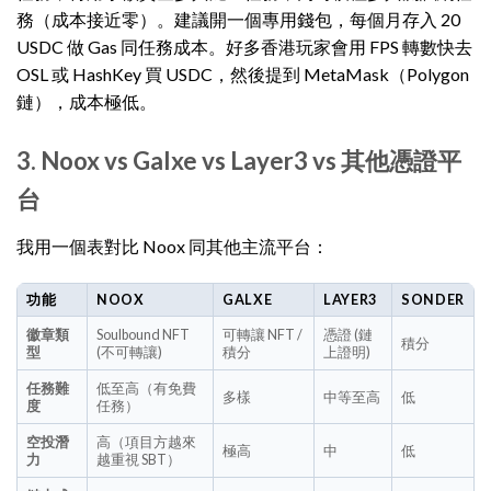
務（成本接近零）。建議開一個專用錢包，每個月存入 20
USDC 做 Gas 同任務成本。好多香港玩家會用 FPS 轉數快去
OSL 或 HashKey 買 USDC，然後提到 MetaMask（Polygon
鏈），成本極低。
3. Noox vs Galxe vs Layer3 vs 其他憑證平
台
我用一個表對比 Noox 同其他主流平台：
功能
NOOX
GALXE
LAYER3
SONDER
徽章類
Soulbound NFT
可轉讓 NFT /
憑證 (鏈
積分
型
(不可轉讓)
積分
上證明)
任務難
低至高（有免費
多樣
中等至高
低
度
任務）
空投潛
高（項目方越來
極高
中
低
力
越重視 SBT）