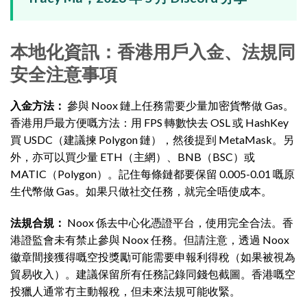
本地化資訊：香港用戶入金、法規同
安全注意事項
入金方法：
參與 Noox 鏈上任務需要少量加密貨幣做 Gas。
香港用戶最方便嘅方法：用 FPS 轉數快去 OSL 或 HashKey
買 USDC（建議揀 Polygon 鏈），然後提到 MetaMask。另
外，亦可以買少量 ETH（主網）、BNB（BSC）或
MATIC（Polygon）。記住每條鏈都要保留 0.005-0.01 嘅原
生代幣做 Gas。如果只做社交任務，就完全唔使成本。
法規合規：
Noox 係去中心化憑證平台，使用完全合法。香
港證監會未有禁止參與 Noox 任務。但請注意，透過 Noox
徽章間接獲得嘅空投獎勵可能需要申報利得稅（如果被視為
貿易收入）。建議保留所有任務記錄同錢包截圖。香港嘅空
投獵人通常冇主動報稅，但未來法規可能收緊。