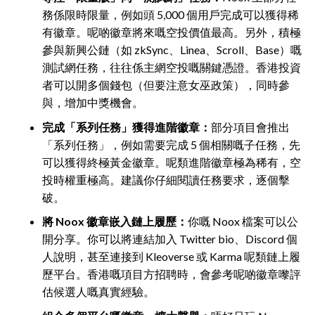
務係限時限量，例如頭 5,000 個用戶完成可以獲得稀
有徽章。呢啲徽章將來嘅空投價值最高。另外，積極
參與新興公鏈（如 zkSync、Linea、Scroll、Base）嘅
測試網任務，往往係主網空投嘅關鍵憑證。香港投資
者可以開多個錢包（但要注意女巫政策），同時參
與，增加中獎機會。
完成「系列任務」獲得進階徽章：
部分項目會推出
「系列任務」，例如需要完成 5 個相關嘅子任務，先
可以獲得終極黃金徽章。呢類進階徽章極為稀有，空
投時權重極高。建議你仔細閱讀任務要求，逐個擊
破。
將 Noox 徽章嵌入鏈上履歷：
你嘅 Noox 檔案可以公
開分享。你可以將連結加入 Twitter bio、Discord 個
人說明，甚至連接到 Kleoverse 或 Karma 呢類鏈上履
歷平台。香港嘅項目方招聘時，會參考呢啲徽章嚟評
估候選人嘅真實經驗。