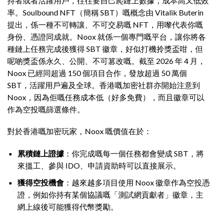
持者或者活躍用戶，往往要自己爬鏈上數據，成本高又低效
率。Soulbound NFT（簡稱 SBT）嘅概念由 Vitalik Buterin
提出，係一種不可轉讓、不可交易嘅 NFT，用嚟代表你嘅
身份、憑證同成就。Noox 就係一個專門嘅平台，讓你將各
種鏈上任務完成後獲得 SBT 徽章，好似打機拎獎盃咁，但
呢啲獎盃係永久、公開、不可篡改嘅。截至 2026 年 4 月，
Noox 已經同超過 150 個項目合作，發放超過 50 萬個
SBT，活躍用戶遍及全球。香港嘅加密社群亦開始注意到
Noox，因為佢嘅任務成本低（好多免費），而且徽章可以
作為空投嘅篩選條件。
對於香港嘅加密玩家，Noox 嘅價值在於：
累積鏈上證據
：你完成嘅每一個任務都會變成 SBT，將
來搵工、參與 IDO、申請資助時可以直接展示。
獲得空投機會
：越來越多項目使用 Noox 徽章作為空投憑
證，例如你持有某個協議嘅「測試網貢獻者」徽章，主
網上線後可能獲得代幣獎勵。