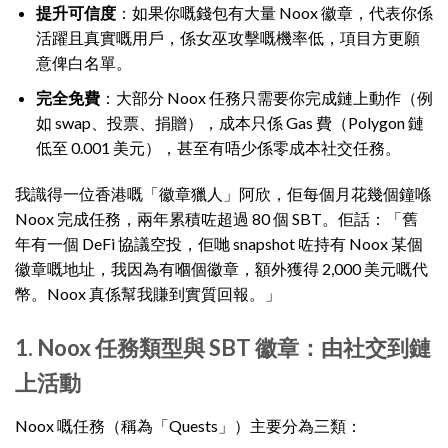
提升可信度
：如果你嘅錢包有大量 Noox 徽章，代表你係
活躍且真實嘅用戶，係女巫攻擊嘅機率低，項目方更願
意俾白名單。
完全免費
：大部分 Noox 任務只需要你完成鏈上動作（例
如 swap、投票、捐贈），成本只係 Gas 費（Polygon 鏈
低至 0.001 美元），甚至有唔少係零成本社交任務。
我識得一位香港嘅「徽章獵人」阿欣，佢每個月花幾個鐘喺
Noox 完成任務，兩年累積咗超過 80 個 SBT。佢話：「舊
年有一個 DeFi 協議空投，佢哋 snapshot 咗持有 Noox 某個
徽章嘅地址，我因為有嗰個徽章，額外獲得 2,000 美元嘅代
幣。Noox 真係幫我賺到實質回報。」
1. Noox 任務類型與 SBT 徽章：由社交到鏈
上活動
Noox 嘅任務（稱為「Quests」）主要分為三類：