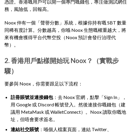
憑證。香港嘅用戶可以開一個專門嘅錢包，專注做測試網任
務，風險低，回報高。
Noox 仲有一個「聲譽分數」系統，根據你持有嘅 SBT 數量
同稀有度計算。分數越高，你喺 Noox 生態嘅權重越大，將
來有機會獲得平台代幣空投（Noox 預計會發行治理代
幣）。
2. 香港用戶點樣開始玩 Noox？（實戰步
驟）
要參與 Noox，你需要跟足以下流程：
註冊賬號並連接錢包
：去 Noox 官網，點擊「Sign In」，
用 Google 或 Discord 帳號登入。然後連接你嘅錢包（建
議用 MetaMask 或 WalletConnect）。Noox 讀取你嘅地
址，但唔會要求簽名。
連結社交賬號
：喺個人檔案頁面，連結 Twitter、