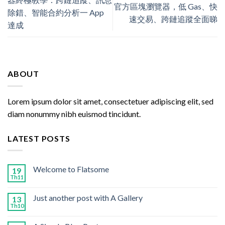
官方區塊瀏覽器，低 Gas、快
除錯、智能合約分析一 App
速交易、跨鏈追蹤全面睇
達成
ABOUT
Lorem ipsum dolor sit amet, consectetuer adipiscing elit, sed
diam nonummy nibh euismod tincidunt.
LATEST POSTS
Welcome to Flatsome
19
Th11
Just another post with A Gallery
13
Th10