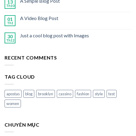
A Simple Blog Post
13
Th10
A Video Blog Post
01
Th1
Just a cool blog post with Images
30
Th12
RECENT COMMENTS
TAG CLOUD
apostas
blog
brooklyn
cassino
fashion
style
test
women
CHUYÊN MỤC