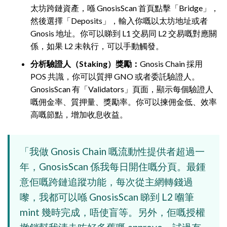
太坊跨鏈資產，喺 GnosisScan 首頁點擊「Bridge」，
然後選擇「Deposits」，輸入你嘅以太坊地址或者
Gnosis 地址。你可以睇到 L1 交易同 L2 交易嘅對應關
係，如果 L2 未執行，可以手動觸發。
分析驗證人（Staking）獎勵：
Gnosis Chain 採用
POS 共識，你可以質押 GNO 或者委託驗證人。
GnosisScan 有「Validators」頁面，顯示每個驗證人
嘅佣金率、質押量、獎勵率。你可以揀佣金低、效率
高嘅節點，增加收息收益。
「我做 Gnosis Chain 嘅流動性提供者超過一
年，GnosisScan 係我每日開住嘅分頁。最鍾
意佢嘅跨鏈追蹤功能，每次從主網轉錢過
嚟，我都可以喺 GnosisScan 睇到 L2 嗰筆
mint 幾時完成，唔使盲等。另外，佢嘅授權