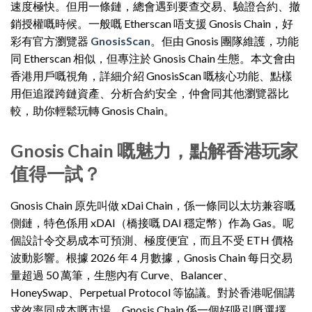
速度極快。但用一條鏈，總會遇到要查交易、驗證合約、撤
銷授權嘅時候。一般嘅 Etherscan 唔支援 Gnosis Chain，好
彩有官方瀏覽器
GnosisScan
。佢由 Gnosis 團隊維護，功能
同 Etherscan 相似，但專注於 Gnosis Chain 生態。本文會由
香港用戶嘅視角，詳細介紹 GnosisScan 嘅核心功能、點樣
用佢追蹤跨鏈資產、分析合約安全，仲會同其他瀏覽器比
較，助你輕鬆玩轉 Gnosis Chain。
Gnosis Chain 嘅魅力，點解香港玩家
值得一試？
Gnosis Chain 原先叫做 xDai Chain，係一條同以太坊兼容嘅
側鏈，特色係用 xDAI（橋接嘅 DAI 穩定幣）作為 Gas。呢
個設計令交易成本可預測、極度便宜，而且不受 ETH 價格
波動影響。根據 2026 年 4 月數據，Gnosis Chain 每日交易
量超過 50 萬筆，生態內有 Curve、Balancer、
HoneySwap、Perpetual Protocol 等協議。對於香港呢個講
求效率同成本嘅市場，Gnosis Chain 係一個好吸引嘅選擇