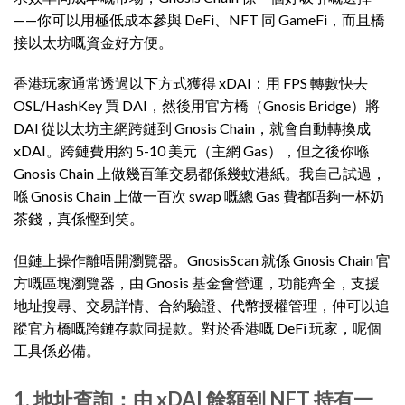
——你可以用極低成本參與 DeFi、NFT 同 GameFi，而且橋
接以太坊嘅資金好方便。
香港玩家通常透過以下方式獲得 xDAI：用 FPS 轉數快去
OSL/HashKey 買 DAI，然後用官方橋（Gnosis Bridge）將
DAI 從以太坊主網跨鏈到 Gnosis Chain，就會自動轉換成
xDAI。跨鏈費用約 5-10 美元（主網 Gas），但之後你喺
Gnosis Chain 上做幾百筆交易都係幾蚊港紙。我自己試過，
喺 Gnosis Chain 上做一百次 swap 嘅總 Gas 費都唔夠一杯奶
茶錢，真係慳到笑。
但鏈上操作離唔開瀏覽器。GnosisScan 就係 Gnosis Chain 官
方嘅區塊瀏覽器，由 Gnosis 基金會營運，功能齊全，支援
地址搜尋、交易詳情、合約驗證、代幣授權管理，仲可以追
蹤官方橋嘅跨鏈存款同提款。對於香港嘅 DeFi 玩家，呢個
工具係必備。
1. 地址查詢：由 xDAI 餘額到 NFT 持有一