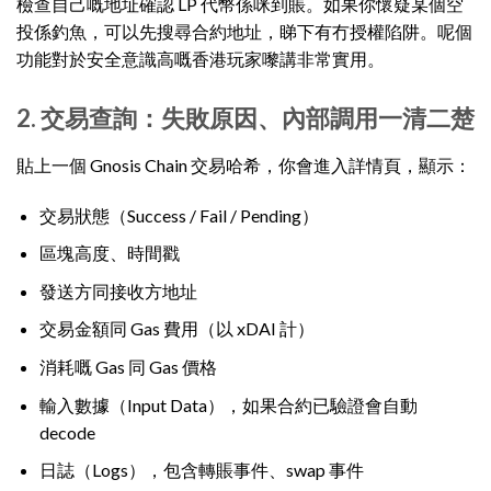
檢查自己嘅地址確認 LP 代幣係咪到賬。如果你懷疑某個空
投係釣魚，可以先搜尋合約地址，睇下有冇授權陷阱。呢個
功能對於安全意識高嘅香港玩家嚟講非常實用。
2. 交易查詢：失敗原因、內部調用一清二楚
貼上一個 Gnosis Chain 交易哈希，你會進入詳情頁，顯示：
交易狀態（Success / Fail / Pending）
區塊高度、時間戳
發送方同接收方地址
交易金額同 Gas 費用（以 xDAI 計）
消耗嘅 Gas 同 Gas 價格
輸入數據（Input Data），如果合約已驗證會自動
decode
日誌（Logs），包含轉賬事件、swap 事件