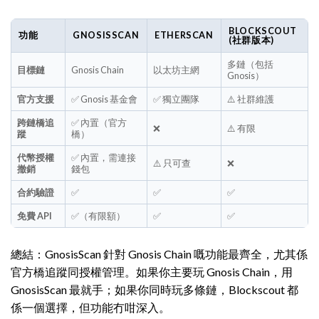
BLOCKSCOUT
功能
GNOSISSCAN
ETHERSCAN
(社群版本)
多鏈（包括
目標鏈
Gnosis Chain
以太坊主網
Gnosis）
官方支援
✅ Gnosis 基金會
✅ 獨立團隊
⚠️ 社群維護
跨鏈橋追
✅ 內置（官方
❌
⚠️ 有限
蹤
橋）
代幣授權
✅ 內置，需連接
⚠️ 只可查
❌
撤銷
錢包
合約驗證
✅
✅
✅
免費 API
✅（有限額）
✅
✅
總結：GnosisScan 針對 Gnosis Chain 嘅功能最齊全，尤其係
官方橋追蹤同授權管理。如果你主要玩 Gnosis Chain，用
GnosisScan 最就手；如果你同時玩多條鏈，Blockscout 都
係一個選擇，但功能冇咁深入。