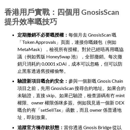
香港用戶實戰：四個用 GnosisScan
提升效率嘅技巧
定期撤銷不必要嘅授權：
每個月去 GnosisScan 嘅
「Token Approvals」頁面，連接你嘅錢包（例如
MetaMask），檢視所有授權。對於已經唔再用嘅協
議（例如舊版 HoneySwap 池），全部撤銷。每次撤
銷只消耗約 0.0001 xDAI，成本可以忽略，但可以防
止黑客透過舊授權偷幣。
驗證新項目嘅合約安全：
參與一個新嘅 Gnosis Chain
項目之前，先用 GnosisScan 搜尋合約地址。如果合約
未驗證，直接 skip。如果已驗證，檢查源碼有冇 mint
權限、owner 權限係咪多簽。例如我見過一個新 DEX
嘅合約有「setSellTax」函數，而且 owner 係普通地
址，即刻放棄。
追蹤官方橋存款狀態：
當你透過 Gnosis Bridge 從以