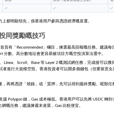
✅
✅
✅
投潛力上都明顯領先，係香港用戶參與憑證經濟嘅首選。
取空投同獎勵嘅技巧
xe 首頁有「Recommended」欄目，揀選最高回報嘅任務。建議每日
ort 分數。高分數地址會更容易被項目方嘅空投演算法選中。
Net、Linea、Scroll、Base 等 Layer 2 嘅測試網任務，完成後可
試者進行大規模空投。香港投資者可以開多個錢包（但要留意女
 任務後，再將憑證「燒錄」或「質押」先可以得到最終獎勵。呢類任
援 Polygon 鏈，Gas 成本極低。香港用戶可以先將 USDC 轉到 Po
坊主網嘅任務，建議揀週末凌晨，Gas 比較便宜。