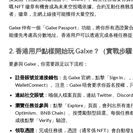
嘅 NFT 徽章有機會成為未來空投嘅依據。合約互動任務
者」徽章，主網上線後可能獲得大量空投。
Galxe 仲有一個「Galxe Passport」功能，將
能優先考慮高分數地址。香港用戶可以透過完成各種任務提升 P
2. 香港用戶點樣開始玩 Galxe？（實戰步
要參與 Galxe，你需要跟足以下流程：
註冊賬號並連接錢包
：去 Galxe 官網，點擊「Sign In」
WalletConnect）。注意：Galxe 唔會要求你簽名授
連結社交賬號
：喺個人檔案頁面，連結 Twitter、Disco
瀏覽任務並參與
：點擊「Explore」頁面，會列出所有進行中嘅 
Optimism、BNB Chain）、按獎勵類型篩選。每
成後點擊「Verify」驗證。
領取憑證
：完成任務後，憑證（通常係 NFT）會自動發放或者