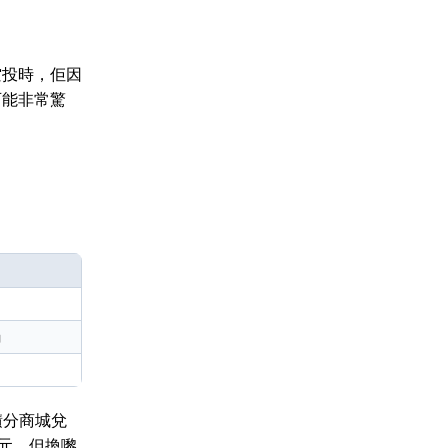
目空投時，佢因
報可能非常驚
勵
嘅積分商城兌
美元，但換嚟