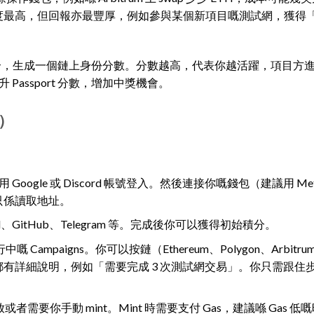
難度最高，但回報亦最豐厚，例如參與某個新項目嘅測試網，獲得
你所有憑證聚合，生成一個鏈上身份分數。分數越高，代表你越活躍，項目
assport 分數，增加中獎機會。
驟）
，用 Google 或 Discord 帳號登入。然後連接你嘅錢包（建議用 Met
權，只係讀取地址。
rd、GitHub、Telegram 等。完成後你可以獲得初始積分。
Campaigns。你可以按鏈（Ethereum、Polygon、Arbitru
個任務都有詳細說明，例如「需要完成 3 次測試網交易」。你只需跟住
需要你手動 mint。Mint 時需要支付 Gas，建議喺 Gas 低