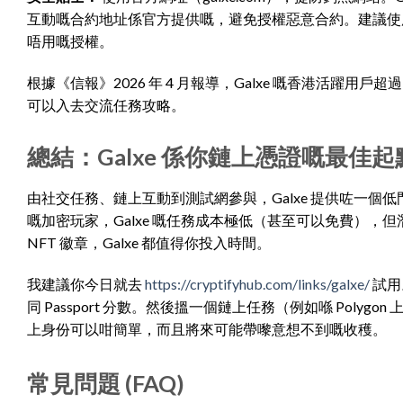
互動嘅合約地址係官方提供嘅，避免授權惡意合約。建議使用一個
唔用嘅授權。
根據《信報》2026 年 4 月報導，Galxe 嘅香港活躍用戶超過
可以入去交流任務攻略。
總結：Galxe 係你鏈上憑證嘅最佳起
由社交任務、鏈上互動到測試網參與，Galxe 提供咗一
嘅加密玩家，Galxe 嘅任務成本極低（甚至可以免費）
NFT 徽章，Galxe 都值得你投入時間。
我建議你今日就去
https://cryptifyhub.com/links/galxe/
試用
同 Passport 分數。然後搵一個鏈上任務（例如喺 Polygon
上身份可以咁簡單，而且將來可能帶嚟意想不到嘅收穫。
常見問題 (FAQ)