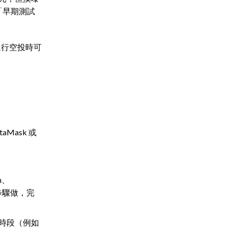
「早期測試
方進行空投時可
aMask 或
m、
步驟做，完
嘅時段（例如