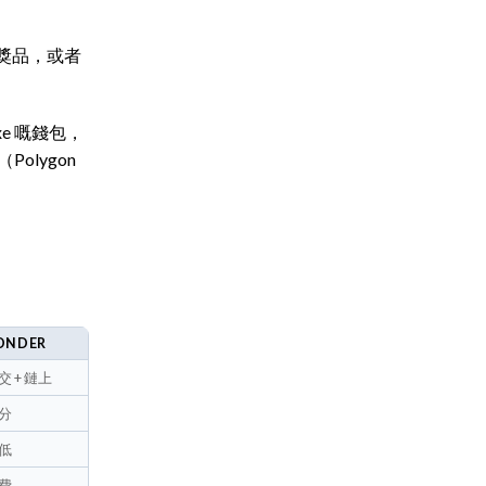
兌換獎品，或者
e 嘅錢包，
Polygon
ONDER
交 + 鏈上
分
低
費