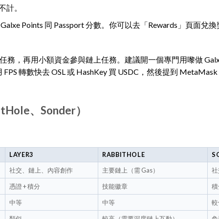
略不計。
e Points 同 Passport 分數。你可以去「Rewards」頁面
任務，再用小額資金參與鏈上任務。建議開一個專門用嚟做 Galx
 轉數快去 OSL 或 HashKey 買 USDC，然後提到 MetaMask（
itHole、Sonder）
LAYER3
RABBITHOLE
S
社交、鏈上、內容創作
主要鏈上（需 Gas）
社
憑證 + 積分
技能徽章
積
中等
中等
較
類似
較高（需要深度鏈上互動）
免