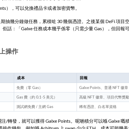
 Points），可以兌換禮品卡或者加密貨幣。
個星期抽幾分鐘做任務，累積咗 30 幾個憑證。之後某個 DeFi 項
代幣。佢話：「Galxe 任務成本幾乎係零（只需少量 Gas），但回
鏈上操作
成本
回報
免費（零 Gas）
Galxe Points、普通 NFT 徽章
Gas 費（約 0.1-5 美元）
高級 NFT 徽章、項目代幣獎
測試網免費 / 主網 Gas
稀有憑證、白名單資格
關注/轉發，就可以獲得 Galxe Points。呢啲積分可以喺 Galxe 
包，例如喺 Arbitrum 上 swap 少少 ETH，成本可能幾