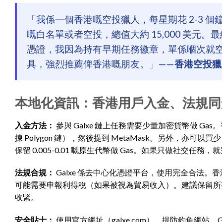
「我係一個香港嘅空投獵人，每星期花 2-3 個鐘喺 
嘅白名單或者空投，總值大約 15,000 美元。最經典
憑證，我因為持有早期任務徽章，單係嗰次就空投咗
具，強烈推薦俾香港嘅朋友。」——
香港空投獵人 &
本地化資訊：香港用戶入金、法規同
入金方法：
參與 Galxe 鏈上任務需要少量加密貨幣做 Gas。香
揀 Polygon 鏈），然後提到 MetaMask。另外，亦可以買
保留 0.005-0.01 嘅原生代幣做 Gas。如果只做社交任務
法規合規：
Galxe 係去中心化憑證平台，使用完全合法。香港
可能需要申報利得稅（如果被視為貿易收入）。建議保留所
收緊。
安全貼士：
使用官方網址（galxe.com），提防釣魚網站