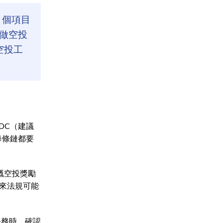
0 個項目
證做空投
空投工
SDC（建議
住每條鏈都要
得嘅空投獎勵
來法規可能
任務時，確認