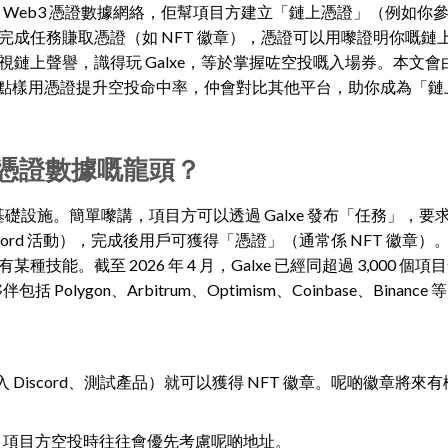
個全球領先嘅 Web3 憑證數據網絡，佢幫項目方建立「鏈上憑證」（例如
成任務賺取憑證（如 NFT 徽章），憑證可以用嚟證明你嘅鏈
鏈上聲譽，識得玩 Galxe，等於掌握咗空投嘅入場券。本文會
積分、點樣用憑證提升空投命中率，仲會對比其他平台，助你成為「
3 憑證數據嘅龍頭？
嘅憑證數據基礎設施。簡單嚟講，項目方可以透過 Galxe 發布「任務」，
ord 活動），完成後用戶可獲得「憑證」（通常係 NFT 徽章）
。截至 2026 年 4 月，Galxe 已經同超過 3,000 個
olygon、Arbitrum、Optimism、Coinbase、Binance 
加入 Discord、測試產品）就可以獲得 NFT 徽章。呢啲徽章將來
，項目方空投時往往會優先考慮呢啲地址。