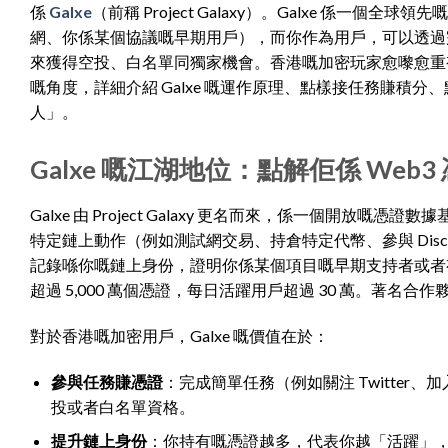
係
Galxe
（前稱 Project Galaxy）。Galxe 係一
網、你係某個協議嘅早期用戶），而你作為用戶，可以透過完
來獲得空投、白名單同獨家機會。香港嘅加密玩家愈嚟愈重視
嘅角度，詳細介紹 Galxe 嘅運作原理、點樣接任務賺
人」。
Galxe 嘅江湖地位：點解佢係 Web
Galxe 由 Project Galaxy 更名而來，係一個開放
特定鏈上動作（例如測試網交易、持倉特定代幣、參與 Disc
記錄喺你嘅鏈上身份，證明你係某個項目嘅早期支持者或者有某種技能
超過 5,000 萬個憑證，每日活躍用戶超過 30 萬。著名合作夥伴包括 P
對於香港嘅加密用戶，Galxe 嘅價值在於：
參與任務賺憑證
：完成簡單任務（例如關注 Twitter、
投或者白名單資格。
提升鏈上身份
：你持有嘅憑證越多，代表你越「活躍」