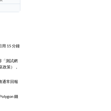
用 15 分鐘
以獲得「測試網
巫政策），
務通常回報
lygon 錢