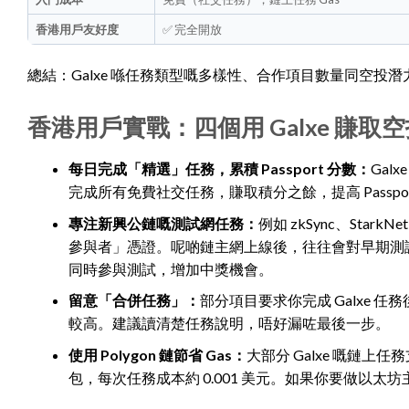
香港用戶友好度
✅ 完全開放
總結：Galxe 喺任務類型嘅多樣性、合作項目數量同空
香港用戶實戰：四個用 Galxe 賺
每日完成「精選」任務，累積 Passport 分數：
Gal
完成所有免費社交任務，賺取積分之餘，提高 Passp
專注新興公鏈嘅測試網任務：
例如 zkSync、Stark
參與者」憑證。呢啲鏈主網上線後，往往會對早期測
同時參與測試，增加中獎機會。
留意「合併任務」：
部分項目要求你完成 Galxe
較高。建議讀清楚任務說明，唔好漏咗最後一步。
使用 Polygon 鏈節省 Gas：
大部分 Galxe 嘅鏈上任務支
包，每次任務成本約 0.001 美元。如果你要做以太