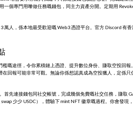
專門用嚟做任務嘅錢包，同主力資產分開。定期用 Revoke.c
 3 萬人，係本地最受歡迎嘅 Web3 憑證平台。官方 Discord 
點
個低門檻嘅途徑，令你累積鏈上憑證、提升數位身份、賺取空投回報
，但潛在回報可能非常可觀。無論你係想認真成為空投獵人，定係只
。首先連接錢包同社交帳號，完成幾個免費嘅社交任務，賺取 Galxe 
 上 swap 少少 USDC），體驗下 mint NFT 徽章嘅過程。你會