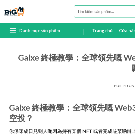
Skip
Tìm
to
kiếm:
content
Danh mục sản phẩm
Trang chủ
Cửa hà
Galxe 終極教學：全球領先嘅 
POSTED O
Galxe 終極教學：全球領先嘅 W
空投？
你係咪成日見到人哋因為持有某個 NFT 或者完成咗某啲