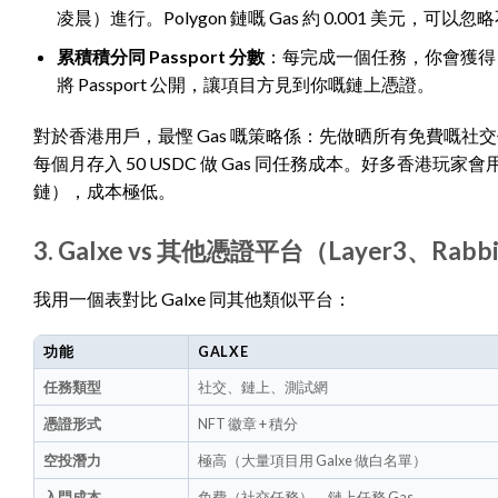
凌晨）進行。Polygon 鏈嘅 Gas 約 0.001 美元，可以忽
累積積分同 Passport 分數
：每完成一個任務，你會獲得 Galx
將 Passport 公開，讓項目方見到你嘅鏈上憑證。
對於香港用戶，最慳 Gas 嘅策略係：先做晒所有免費嘅社交
每個月存入 50 USDC 做 Gas 同任務成本。好多香港玩家會用 FPS
鏈），成本極低。
3. Galxe vs 其他憑證平台（Layer3、Rabb
我用一個表對比 Galxe 同其他類似平台：
功能
GALXE
任務類型
社交、鏈上、測試網
憑證形式
NFT 徽章 + 積分
空投潛力
極高（大量項目用 Galxe 做白名單）
入門成本
免費（社交任務），鏈上任務 Gas