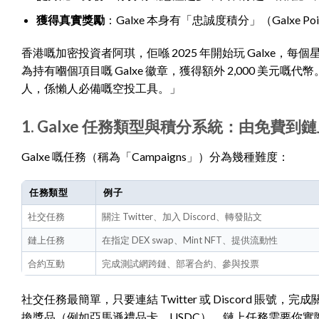
獲得真實獎勵
：Galxe 本身有「忠誠度積分」（Galxe
香港嘅加密投資者阿琪，佢喺 2025 年開始玩 Galxe，每
為持有嗰個項目嘅 Galxe 徽章，獲得額外 2,000 美元嘅
人，係懶人必備嘅空投工具。」
1. Galxe 任務類型與積分系統：由免費到
Galxe 嘅任務（稱為「Campaigns」）分為幾種難度：
任務類型
例子
社交任務
關注 Twitter、加入 Discord、轉發貼文
鏈上任務
在指定 DEX swap、Mint NFT、提供流動性
合約互動
完成測試網跨鏈、部署合約、參與投票
社交任務最簡單，只要連結 Twitter 或 Discord 賬號，完成
換獎品（例如亞馬遜禮品卡、USDC）。鏈上任務需要你實際操作錢