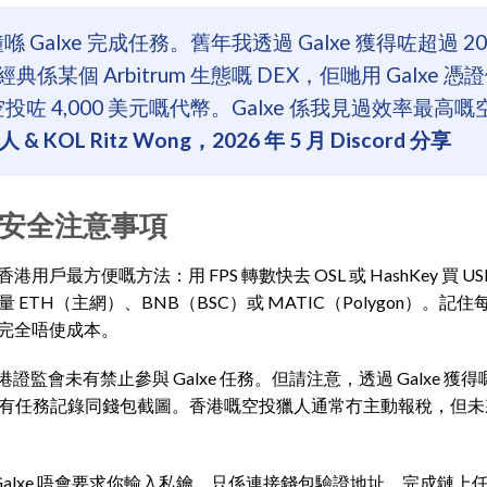
Galxe 完成任務。舊年我透過 Galxe 獲得咗超過 2
係某個 Arbitrum 生態嘅 DEX，佢哋用 Galxe 憑
 4,000 美元嘅代幣。Galxe 係我見過效率最高嘅
 KOL Ritz Wong，2026 年 5 月 Discord 分享
安全注意事項
港用戶最方便嘅方法：用 FPS 轉數快去 OSL 或 HashKey 買 U
少量 ETH（主網）、BNB（BSC）或 MATIC（Polygon）。記
，就完全唔使成本。
證監會未有禁止參與 Galxe 任務。但請注意，透過 Galxe 獲
有任務記錄同錢包截圖。香港嘅空投獵人通常冇主動報稅，但未
。Galxe 唔會要求你輸入私鑰，只係連接錢包驗證地址。完成鏈上