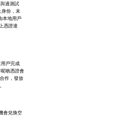
你參與過測試
上身份，未
由本地用戶
鏈上憑證達
要求用戶完成
。呢啲憑證會
項目合作，發放
等。
有機會兌換空