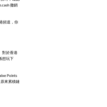
ash 撤銷
有香港頻道，你
。對於香港
係想玩下
Points
發現，原來累積鏈