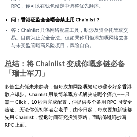
RPC，你可以在钱包设定中调整优先顺序。
问：香港证监会会唔会禁止用 Chainlist？
答：Chainlist 只係网络配置工具，唔涉及资金托管或交
易。目前为止完全合法。但如果你用佢添加嘅网络去参
与未受监管嘅高风险项目，风险自负。
总结：将 Chainlist 变成你嘅多链必备
「瑞士军刀」
多链生态係未来趋势，但每次加网路嘅繁琐步骤令好多香港
散户却步。Chainlist 用最简单嘅方式解决咗呢个痛点——只
需一 Click，10 秒内完成配置，仲提供多个备用 RPC 同安全
验证。无论你係初学者定老手，由今日起，每次要加新链都
先用 Chainlist，悭返时间研究投资策略，而唔係嘥喺抄写
RPC 上面。