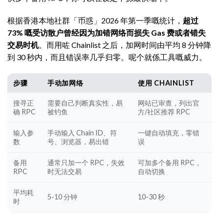
根据香港本地社群「币惑」2026 年第一季嘅统计，
超过
73% 嘅受访散户曾经因为加错网络而损失 Gas 费或者错失
交易时机
。而用咗 Chainlist 之后，加网时间由平均 8 分钟降
到 30 秒内，而且错误率几乎归零。呢个就係工具嘅威力。
步骤
手动加网络
使用 CHAINLIST
搜寻正
需要自己判断真实性，易
网站已审查，列出官
确 RPC
被钓鱼
方/社区推荐 RPC
输入参
手动输入 Chain ID、符
一键自动填充，零错
数
号、浏览器，易出错
误
备用
通常只加一个 RPC，失效
可加多个备用 RPC，
RPC
时无法交易
自动切换
平均耗
5-10 分钟
10-30 秒
时