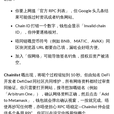
你要上网搵「官方 RPC 列表」，但 Google 头几条结
果可能係过时资讯或者钓鱼网站。
Chain ID 打错一个数字，钱包会显示「Invalid chain
ID」，你仲要逐格核对。
唔同链嘅货币符号（例如 BNB、MATIC、AVAX）同
区块浏览器 URL 都要自己填，漏咗会好唔方便。
加入「假网络」可能导致签名钓鱼，授权后资产被清
空。
Chainlist
嘅出现，将呢个过程缩短到 10 秒。佢由知名 DeFi
开发者 DefiDad 同社区共同维护，所有网络资料都经过审查
同验证。你只需要打开网站，搜寻想加嘅链名（例如
「Arbitrum One」），确认网络资料正确，然后点击「Add
to Metamask」，钱包就会弹出确认视窗，一按就完成。唔
使再抄写任何嘢，亦唔使担心 RPC 唔稳定—Chainlist 仲会提
供多个备用 RPC，你可以在设定中拣最快嗰个。