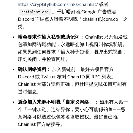
https://cryptifyhub.com/links/chainlist/
或者
。千祈唔好喺 Google 广告或者
chainlist.org
Discord 连结点入嚟路不明嘅「chainlist[.]com.co」之
类。
唔会要求你输入私钥或助记词：
Chainlist 只系触发钱
包添加网络嘅功能，永远唔会弹出视窗叫你填私钥。
如果见到任何要求「输入种子短语」嘅弹出式视窗，
即刻关闭，并检查网址。
确认网络资料：
加入新链前，最好去项目官方
Discord 或 Twitter 核对 Chain ID 同 RPC 列表。
Chainlist 大部分资料正确，但社区提交嘅条目可能有
过时信息。
避免加入来源不明嘅「自定义网络」：
如果有人贴一
个「一键加链」连结畀你，要小心可能係钓鱼——恶
意网络可以透过钱包签名盗取授权。最好自己喺
Chainlist 官方站搜寻。