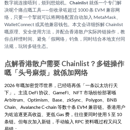
数字就连接唔到，烦到想熄机。
Chainlist
就係一个专门解
决呢个痛点嘅工具——佢收录咗超过 1000 条 EVM 兼容网
络，只要一个掣就可以将网络配置自动加入 MetaMask、
WalletConnect 或其他兼容钱包。本文会详细拆解 Chainlist
嘅原理、安全使用方法，并配合香港散户实际跨链操作，教
你点样悭时间、避免「假网络」钓鱼，同时结合本地支付同
法规，玩转多链生态。
点解香港散户需要 Chainlist？多链操作
嘅「头号麻烦」就係加网络
2026 年嘅加密货币世界，已经唔再係「一条以太坊行天
下」。主流 DeFi 协议、GameFi、NFT 市场纷纷部署喺
Arbitrum、Optimism、Base、zkSync、Polygon、BNB
Chain、Avalanche C‑chain 等数十条 EVM 兼容链。香港用户
为咗追逐更高收益、更低 Gas 费，往往要同时使用 5 至 10
条链。但每次加入新链，手动输入 RPC 资料嘅过程又闷又
易错：