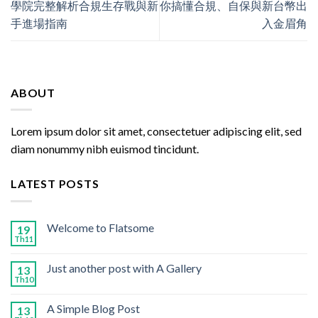
學院完整解析合規生存戰與新
你搞懂合規、自保與新台幣出
手進場指南
入金眉角
ABOUT
Lorem ipsum dolor sit amet, consectetuer adipiscing elit, sed
diam nonummy nibh euismod tincidunt.
LATEST POSTS
Welcome to Flatsome
19
Th11
Just another post with A Gallery
13
Th10
A Simple Blog Post
13