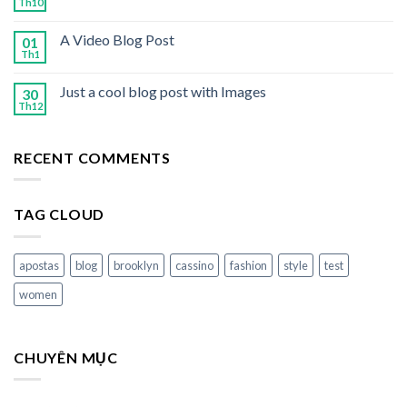
Th10
A Video Blog Post
01
Th1
Just a cool blog post with Images
30
Th12
RECENT COMMENTS
TAG CLOUD
apostas
blog
brooklyn
cassino
fashion
style
test
women
CHUYÊN MỤC