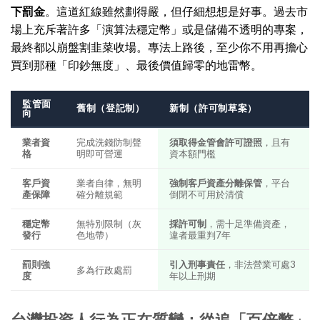
下罰金
。這道紅線雖然劃得嚴，但仔細想想是好事。過去市
場上充斥著許多「演算法穩定幣」或是儲備不透明的專案，
最終都以崩盤割韭菜收場。專法上路後，至少你不用再擔心
買到那種「印鈔無度」、最後價值歸零的地雷幣。
監管面
舊制（登記制）
新制（許可制草案）
向
業者資
完成洗錢防制聲
須取得金管會許可證照
，且有
格
明即可營運
資本額門檻
客戶資
業者自律，無明
強制客戶資產分離保管
，平台
產保障
確分離規範
倒閉不可用於清償
穩定幣
無特別限制（灰
採許可制
，需十足準備資產，
發行
色地帶）
違者最重判7年
罰則強
引入刑事責任
，非法營業可處3
多為行政處罰
度
年以上刑期
台灣投資人行為正在質變：從追「百倍幣」