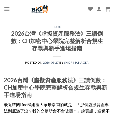
Skip
to
content
BLOG
2026台灣《虛擬資產服務法》三讀倒
數：CH加密中心學院完整解析合規生
存戰與新手進場指南
POSTED ON
2026-05-27
BY
SHOP_MANAGER
2026台灣《虛擬資產服務法》三讀倒數：
CH加密中心學院完整解析合規生存戰與新
手進場指南
最近幣圈Line群組裡大家最常問的就是：「那個虛擬資產專
法到底過了沒？我的交易所會不會被關？」說實話，這種不