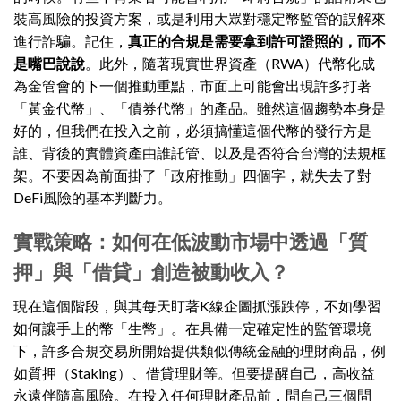
裝高風險的投資方案，或是利用大眾對穩定幣監管的誤解來
進行詐騙。記住，
真正的合規是需要拿到許可證照的，而不
是嘴巴說說
。此外，隨著現實世界資產（RWA）代幣化成
為金管會的下一個推動重點，市面上可能會出現許多打著
「黃金代幣」、「債券代幣」的產品。雖然這個趨勢本身是
好的，但我們在投入之前，必須搞懂這個代幣的發行方是
誰、背後的實體資產由誰託管、以及是否符合台灣的法規框
架。不要因為前面掛了「政府推動」四個字，就失去了對
DeFi風險的基本判斷力。
實戰策略：如何在低波動市場中透過「質
押」與「借貸」創造被動收入？
現在這個階段，與其每天盯著K線企圖抓漲跌停，不如學習
如何讓手上的幣「生幣」。在具備一定確定性的監管環境
下，許多合規交易所開始提供類似傳統金融的理財商品，例
如質押（Staking）、借貸理財等。但要提醒自己，高收益
永遠伴隨高風險。在投入任何理財產品前，問自己三個問