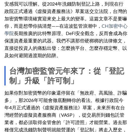
安感我可以理解。從2024年洗錢防制登記上路，到現在行
政院正式通過《虛擬資產服務法》草案送交立法院，台灣的
加密貨幣環境確實迎來史上最大的變革。這篇文章不是要嚇
你，而是想帶你搞清楚——在這波監管浪潮中，
CH加密中心
學院
長期推廣的比特幣原理、DeFi安全觀念，反而會成為你
保護資產最重要的武器。我們不講那些硬梆梆的法律條文，
直接從投資人的痛點出發：怎麼挑平台、怎麼存穩定幣、以
及如何避開過渡期的陷阱。
台灣加密監管元年來了：從「登記
制」升級「許可制」
如果你對加密貨幣的印象還停留在「無政府、高風險、詐騙
多」，那2026年可能會徹底翻轉你的看法。根據行政院今
年4月正式通過的《虛擬資產服務法》草案，未來所有在台
灣經營的虛擬資產服務商（VASP），從交易所到錢包託管
業者，都必須取得金管會的「許可證照」才能營業。過去那
種僅完成洗錢防制聲明就能營運的「登記制」將走入歷史，