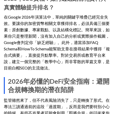
真實體驗提升排名？
在Google 2026年演算法中，單純的關鍵字堆疊已經完全失
效。要讓你的加密貨幣相關文章獲得排名，必須具備三個要
素：原創數據、專家觀點、以及結構化標記。簡單來說，如
果你只是整理新聞，沒有加入自己的分析或實際操作截圖，
Google會判定你「缺乏經驗」。此外，適當添加FAQ
Schema和HowTo Schema能幫助文章在搜尋結果中獲得「複
合式摘要」，直接提升點擊率。對於交易所或教育平台來
說，建立一個完整的「教學中心」而非零散的單篇文章，是
目前白帽SEO的主流做法。
2026年必懂的DeFi安全指南：避開
合規轉換期的潛在陷阱
監管雖然來了，但不代表風險消失了，只是轉換了形式。在
專法三讀通過前的這段「過渡期」，反而是我們要特別小心
的時候。有些不肖業者可能會利用「即將合規」的話術來包