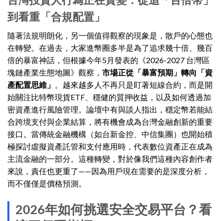
到看重「合規配置」
隨著法規明朗化，另一個值得觀察的現象是，散戶的心態也
在轉變。在過去，大家進幣圈多半是為了追求幾十倍、幾百
倍的暴富神話，但根據今年5月發表的《2026-2027 台灣區
塊鏈產業生態地圖》觀察，
市場正從「暴富預期」轉向「資
產配置思維」
。越來越多人不再只是盯著短線合約，而是開
始關注比特幣現貨ETF、穩健的質押收益，以及如何透過加
密資產進行風險管理。論壇中有與談人指出，穩定幣若能結
合跨境支付與企業結算，將有機會成為台灣金融創新的重要
接口。當傳統金融機構（如台新金控、中信集團）也開始積
極探討虛擬資產託管和支付應用時，代表數位資產正在成為
主流金融的一部分。這種轉變，對於像我們這種內容創作者
來說，責任也更重了——因為用戶現在需要的是深度分析，
而不僅僅是價格預測。
2026年如何挑選安全交易平台？看