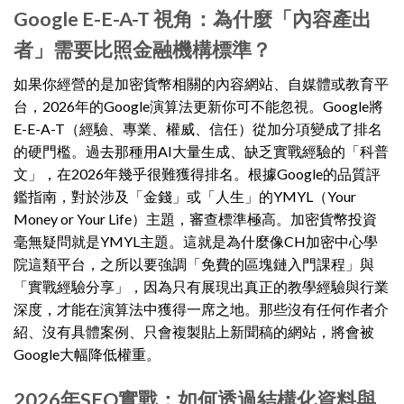
Google E-E-A-T 視角：為什麼「內容產出
者」需要比照金融機構標準？
如果你經營的是加密貨幣相關的內容網站、自媒體或教育平
台，2026年的Google演算法更新你可不能忽視。Google將
E-E-A-T（經驗、專業、權威、信任）從加分項變成了排名
的硬門檻。過去那種用AI大量生成、缺乏實戰經驗的「科普
文」，在2026年幾乎很難獲得排名。根據Google的品質評
鑑指南，對於涉及「金錢」或「人生」的YMYL（Your
Money or Your Life）主題，審查標準極高。加密貨幣投資
毫無疑問就是YMYL主題。這就是為什麼像CH加密中心學
院這類平台，之所以要強調「免費的區塊鏈入門課程」與
「實戰經驗分享」，因為只有展現出真正的教學經驗與行業
深度，才能在演算法中獲得一席之地。那些沒有任何作者介
紹、沒有具體案例、只會複製貼上新聞稿的網站，將會被
Google大幅降低權重。
2026年SEO實戰：如何透過結構化資料與