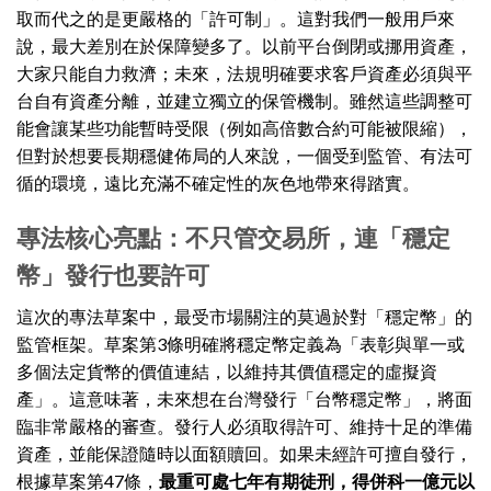
取而代之的是更嚴格的「許可制」。這對我們一般用戶來
說，最大差別在於保障變多了。以前平台倒閉或挪用資產，
大家只能自力救濟；未來，法規明確要求客戶資產必須與平
台自有資產分離，並建立獨立的保管機制。雖然這些調整可
能會讓某些功能暫時受限（例如高倍數合約可能被限縮），
但對於想要長期穩健佈局的人來說，一個受到監管、有法可
循的環境，遠比充滿不確定性的灰色地帶來得踏實。
專法核心亮點：不只管交易所，連「穩定
幣」發行也要許可
這次的專法草案中，最受市場關注的莫過於對「穩定幣」的
監管框架。草案第3條明確將穩定幣定義為「表彰與單一或
多個法定貨幣的價值連結，以維持其價值穩定的虛擬資
產」。這意味著，未來想在台灣發行「台幣穩定幣」，將面
臨非常嚴格的審查。發行人必須取得許可、維持十足的準備
資產，並能保證隨時以面額贖回。如果未經許可擅自發行，
根據草案第47條，
最重可處七年有期徒刑，得併科一億元以