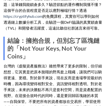
題：這筆錢我能鎖倉多久？驗證節點的運作機制我懂不懂？
這個平台的合規程度是否足以應對極端行情？透過
https://cryptifyhub.com
的免費課程，其實你可以學到如何
透過鏈上數據分析工具，去驗證一個DeFi協議的真實鎖倉量
（TVL）和開發者活躍度，這遠比聽信社群謠言來得可靠。
結論：擁抱合規，但別忘了區塊鏈
的「Not Your Keys, Not Your
Coins」
台灣的《虛擬資產服務法》雖然帶來了更多的限制，但仔細
想想，它其實是把原本脫韁的野馬套上韁繩，讓我們可以騎
得更遠、更穩。對於新手來說，現在反而是進場學習最好的
時機，因為環境變得相對安全、資訊變得相對透明。對於老
手來說，未來的決勝點不再只是套利空間，而是資產配置的
視野。在迎接合規時代的同時，還是要回歸區塊鏈的本質
——自我保管。不要把所有的資產都放在交易所，學習使用