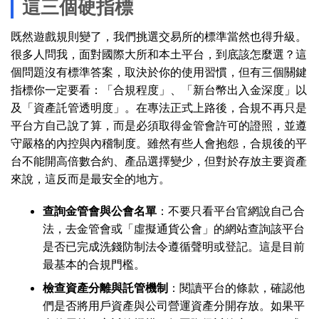
這三個硬指標
既然遊戲規則變了，我們挑選交易所的標準當然也得升級。
很多人問我，面對國際大所和本土平台，到底該怎麼選？這
個問題沒有標準答案，取決於你的使用習慣，但有三個關鍵
指標你一定要看：「合規程度」、「新台幣出入金深度」以
及「資產託管透明度」。在專法正式上路後，合規不再只是
平台方自己說了算，而是必須取得金管會許可的證照，並遵
守嚴格的內控與內稽制度。雖然有些人會抱怨，合規後的平
台不能開高倍數合約、產品選擇變少，但對於存放主要資產
來說，這反而是最安全的地方。
查詢金管會與公會名單
：不要只看平台官網說自己合
法，去金管會或「虛擬通貨公會」的網站查詢該平台
是否已完成洗錢防制法令遵循聲明或登記。這是目前
最基本的合規門檻。
檢查資產分離與託管機制
：閱讀平台的條款，確認他
們是否將用戶資產與公司營運資產分開存放。如果平