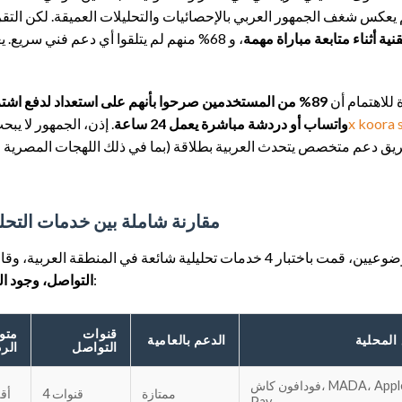
يعكس شغف الجمهور العربي بالإحصائيات والتحليلات العميقة. لكن الت
ية أثناء متابعة مباراة مهمة
، و 68% منهم لم يتلقوا أي دعم فني سري
ة للاهتمام أن
1x koora 
واتساب أو دردشة مباشرة يعمل 24 ساعة
. إذن، الجمهور لا ي
مقارنة شاملة بين خدمات التح
دمات تحليلية شائعة في المنطقة العربية، وقارنتها وفق معايير:
. النتائج في الجدول التالي:
التواصل، وجود ال
قنوات
متو
المحلية
الدعم بالعامية
التواصل
الرد
فودافون كاش، MADA، Apple Pay، STC
ممتازة
4 قنوات
أقل 
Pay