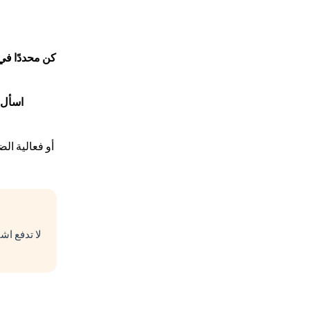
كن محددًا في
اسأل 
لا تدفع اش