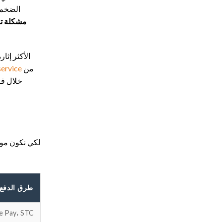
الضخم 
مشكلة تقن
الأكثر إثار
من
service
لكي نكون موضوعيين، قمت باختبار 4 خ
طرق الدفع 