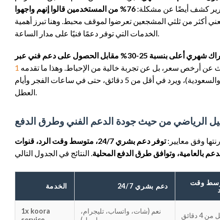
قرير كشف أيضًا عن مشكلة:
76% من المستخدمين قالوا إنهم واجهوا
ع. يعني أكثر من ثلثي المشجعين تعرضوا لموقف محبط. وهنا تبرز أهمية
الخدمات التي توفر دعمًا فنيًا على مدار الساعة.
89% من المستخدمين صرحوا بأنهم على استعداد لدفع اشتراك شهري أعلى بنسبة 25-30% مقابل الحصول على دعم فني عبر
بحث عن أرخص سعر، بل عن تجربة خالية من الإحباط. وهذا ما تقدمه
خلال فريق دعم متخصص يتحدث العربية بطلاقة (بما في ذلك اللهجات المصرية والسعودية)، ويرد في أقل من 5 دقائق، حتى في ساعات الفجر وأيام
العطل.
ليل الرياضي من حيث جودة الدعم الفني وطرق الدفع
توفر دعم بشري 24/7، متوسط وقت الرد، قنوات
دعم بالعامية، وتوافق طرق الدفع المحلية
سط وقت
دعم بشري 24/7
الخدمة
نعم (شات، واتساب، تليجرام،
1x koora
من 4 دقائق
إيميل)
service