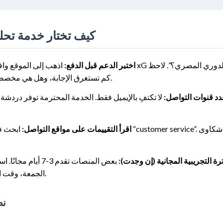
كيف تختار خدمة تحليلية ذا
اختبر الدعم قبل الدفع:
اذهب إلى الموقع وافتح الدردش
كم تستغرق الإجابة، وهل هي مخصصة أم رد آلي. الرد خلال 5 دقائق بإجابة مفيدة يعد علامة جيدة.
دد قنوات التواصل:
لا تكتفِ بالإيميل فقط. الخدمة المحترمة توفر دردشة 
اقرأ التقييمات على مواقع التواصل:
ابحث في توي
ة التجريبية المجانية (إن وجدت):
بعض المنصات تقدم 
الجمعة، وقت المباريات الكبيرة). اطرح سؤالًا معقدًا لترى كفاءة الموظفين.
نص