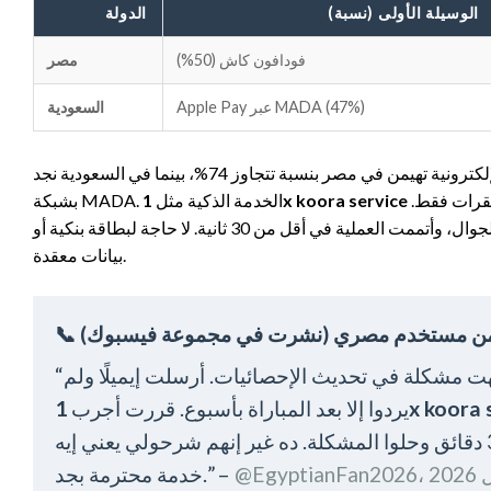
الوسيلة الأولى (نسبة)
الدولة
فودافون كاش (50%)
مصر
Apple Pay عبر MADA (47%)
السعودية
لاحظ أن المحافظ الإلكترونية تهيمن في مصر بنسبة تتجاوز 74%، بينما في السعودية نجد Apple Pay في الصدارة بفضل انتشار أجهزة iPhone وربطها
تدمج كل هذه الخيارات في واجهة دفع واحدة، مما يسمح للمستخدم بالدفع بثلاث نقرات فقط.
1x koora service
بشبكة MADA. الخدمة الذكية مثل
جربتها بنفسي: اخترت فودافون كاش، أدخلت رقم هاتفي، وجاءني رمز تأكيد على الجوال، وأتممت العملية في أقل من 30 ثانية. لا حاجة لبطاقة بنكية أو
بيانات معقدة.
“كنت مشتركًا في منصة أجنبية، وفي ليلة مباراة الأهلي والرجاء واجهت مشكلة في تحديث الإحصائيات. أرسلت إيميلًا ولم
1x koora
يردوا إلا بعد المباراة بأسبوع. قررت أجرب
1 بعد منتصف الليل، ردوا علي خلال 3 دقائق وحلوا المشكلة. ده غير إنهم شرحولي يعني إيه xG بأمثلة من الدوري المصري.
خدمة محترمة بجد.” –