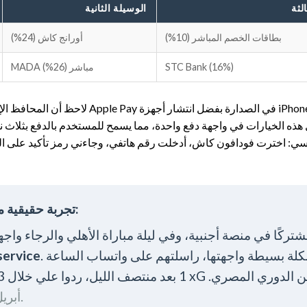
لثة
الوسيلة الثانية
بطاقات الخصم المباشر (10%)
أورانج كاش (24%)
STC Bank (16%)
MADA مباشر (26%)
📞 تجربة حقيقية من مستخدم مصري (نشرت في مجموعة فيسبوك):
. أول مشكلة بسيطة واجهتها، راسلتهم على واتساب الساعة
 service
@EgyptianFan2026، أبريل 2026.