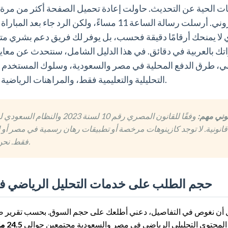
ات الحية عن التحديث. حاولت إعادة تحميل الصفحة أكثر من مرة
بريد إلكتروني. أرسلت رسالة الساعة 11 مساءً، ولك
ك بالعربية في دقائق. في هذا الدليل الشامل، سنتحدث عن معايير
ني، طرق الدفع المحلية في مصر والسعودية، وسلوك المستخدم الع
التحليلية والتعليمية فقط، والمراهنات الرياضية بكافة أشكالها محظورة في مصر والسعودية بموجب القانون.
نوني مهم:
وفقًا للقانون المصري رقم 10
قانونية. لا توجد كازينوهات مرخصة أو تطبيقات رهان رسمية في مصر أو 
فقط. نحن لا نشجع على أي نشاط يتعارض مع الشريعة أو القوانين المحلية.
حجم الطلب على خدمات التحليل الرياضي في العا
 أن نغوص في التفاصيل، دعني أطلعك على حجم السوق. بحسب تقرير 
محتوى التحليلي الرياضي في مصر والسعودية مجتمعين حوالي
24.5 مليون مستخدم نشط شهريًا