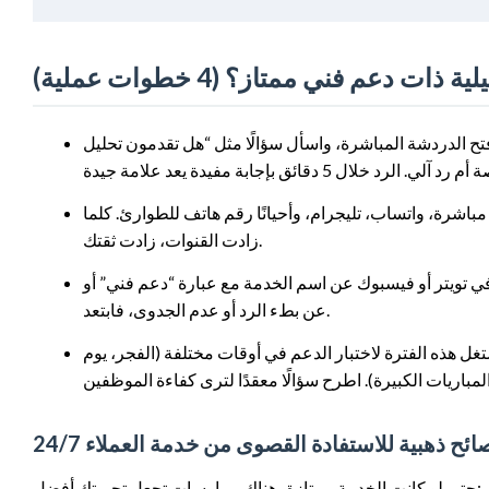
ت دعم فني ممتاز؟ (4 خطوات عملية)
ة المباشرة، واسأل سؤالًا مثل “هل تقدمون تحليل xG لمباريات الدوري المصري؟”. لاحظ
مباشرة، واتساب، تليجرام، وأحيانًا رقم هاتف للطوارئ. كلما
زادت القنوات، زادت ثقتك.
تر أو فيسبوك عن اسم الخدمة مع عبارة “دعم فني” أو “customer service”. إذا تكررت شكاوى
عن بطء الرد أو عدم الجدوى، فابتعد.
3-7 أيام مجانًا. استغل هذه الفترة لاختبار الدعم في أوقات مختلفة (الفجر، يوم
ائح ذهبية للاستفادة القصوى من خدمة العملاء 24/7
حتى لو كانت الخدمة ممتازة، هناك ممارسات تجعل تجربتك أفضل: