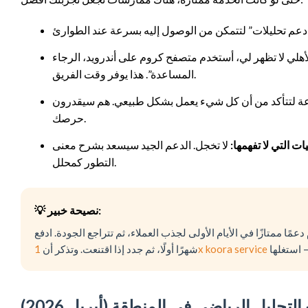
لأهلي لا تظهر لي، أستخدم متصفح كروم على أندرويد، الرجاء
المساعدة”. هذا يوفر وقت الفريق.
اعة لتتأكد من أن كل شيء يعمل بشكل طبيعي. هم سيقدرون
حرصك.
ت التي لا تفهمها:
لا تخجل. الدعم الجيد سيسعد بشرح معنى xG أو فعالية الضغط أو التمريرات المفتاحية. هذا يساعدك على
التطور كمحلل.
💡 نصيحة خبير:
مًا ممتازًا في الأيام الأولى لجذب العملاء، ثم تتراجع الجودة. ادفع
1x koora service
شهرًا أولًا، ثم جدد إذا اقتنعت. وتذكر أن
حليل الرياضي في المنطقة (أبريل 2026)