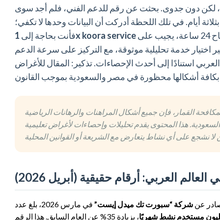
، لكن دون جدوى. بحثت عن رقم للدعم الفني، فلم أجد سوى
ن الرد جاء بعد المباراة بثلاثة أيام. في تلك اللحظة أدركت أن البيانات وحدها لا تكفي؛
الذي لا يمنحك أرقامًا دقيقة فحسب، بل يوفر لك فريق دعم بشري متاح 24 ساعة، يجيب على
1x koora service
فأنت بحاجة إلى
 اختيار خدمة تحليلية موثوقة، مع التركيز على سرعة الدعم
ربي استنادًا إلى أحدث الإحصاءات. تذكير: المقال للأغراض
 لسنة 2023 والنظام السعودي لمكافحة القمار، فإن جميع أشكال المراهنات والرهانات الرياضية
السعودية. هذا المحتوى يقدم تحليلات وإحصاءات لأغراض تعليمية
لم العربي: أرقام حقيقية (أبريل 2026)
صادر عن
شركة “سبورت تك ميدل إيست”
في مارس 2026، بلغ عدد
، بزيادة 35% عن العام السابق. هذا الرقم