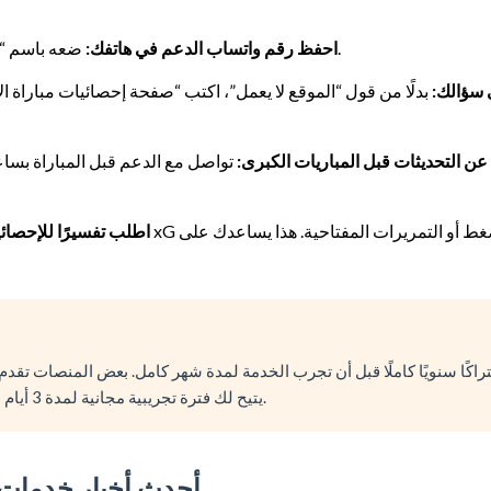
ضعه باسم “دعم تحليلات” لتتمكن من الوصول إليه بسرعة عند الطوارئ.
احفظ رقم واتساب الدعم في هاتفك:
 سؤالك:
بدلًا من قول “الموقع لا يعمل”، اكتب “صفحة إحصائيات مباراة ا
عن التحديثات قبل المباريات الكبرى:
تواصل مع الدعم قبل المباراة بس
اطلب تفسيرًا للإحصائيا
تراكًا سنويًا كاملًا قبل أن تجرب الخدمة لمدة شهر كامل. بعض المنصات تقدم دع
يتيح لك فترة تجريبية مجانية لمدة 3 أيام – استغلها.
أحدث أخبار خدمات الت