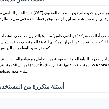
عن بدء تطبيق معايير جديدة لترخيص منصات المحتوى
هيئة الاتصالات والفضاء والتقنية (CST)
شهد الشهر الماضي تط
ة. كما صدر تقرير عن الجهاز المركزي للتعبئة العامة والإحصاء يفيد بأن
، مما يجعل تجربة الجوال والدعم عبر تطبيقات المراسلة أمرًا حيويًا.
كمصدر وحيد للمعلومات الرياضية
خر، حذرت النيابة العامة السعودية من التعامل مع مواقع المراهنات غير 
1x koora 
جريمة يعاقب عليها النظام. لذلك، تأكد دائمًا من أن الخدمة 
يلتزم بهذه الضوابط بشكل كامل، ويذكر في شروطه أنه لأغراض تعليمية وتحليلية فقط.
أسئلة متكررة من المستخدم