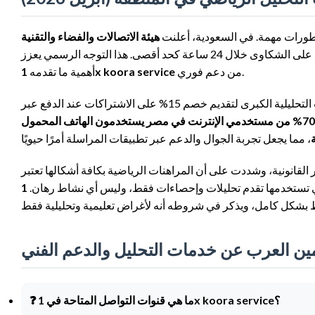
ورات مهمة. في السعودية، أعلنت
الرياضي الرقمي، وتتضمن هذه المعايير إلزامية توفير قنوات دعم فني سريعة والرد على الشكاوى خلال 24 ساعة كحد أقصى. هذا التوجه الرسمي يعزز
من دعم فوري.
1x koora service
أهمية ما تقدمه
في مصر، أطلقت شركة “فودافون كاش” مبادرة بالتعاون مع إحدى المنصات التحليلية الكبرى لتقديم خصم 15% على الاشتراكات عند الدفع عبر
70% من مستخدمي الإنترنت في مصر يستخدمون الهاتف المحمول
القانونية، وشددت على أن المراهنات الرياضية بكافة أشكالها تعتبر
التي تستخدمها تقدم تحليلات وإحصاءات فقط، وليس أي نشاط رهان.
ين العرب عن خدمات التحليل والدعم الفني
؟
1x koora service
❓ ما هي قنوات التواصل المتاحة في