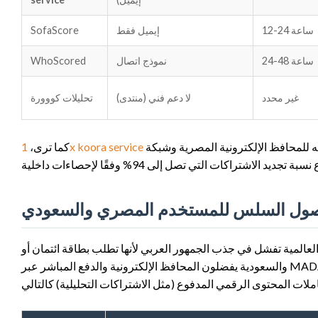
12-24 ساعة
إيميل فقط
SofaScore
24-48 ساعة
نموذج اتصال
WhoScored
غير محدد
لا دعم فني (منتدى)
تحليلات كووورة
يتفوق بوضوح في جودة الدعم الفني وتعدد قنواته، بالإضافة إلى دعمه للمحافظ الإلكترونية المصرية وشبكة MADA
1x koora service
كما ترى،
لوصول السلس للمستخدم المصري والسعودي
ل في جذب الجمهور العربي لأنها تطلب بطاقة ائتمان أو PayPal، بينما الغالبية العظمى من المستخدمين في مصر
والسعودية يفضلون المحافظ الإلكترونية والدفع المباشر عبر MADA. وفقًا لبيانات البنك المركزي المصري والبنك المركزي السعودي للربع الأول 2026،