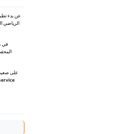
المحفظ
على صعيد آ
service