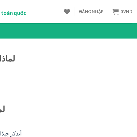
ĐĂNG NHẬP
0
VND
 toàn quốc
أتذكر جيدً