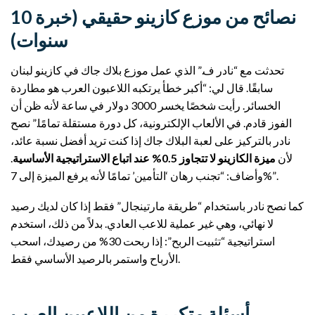
نصائح من موزع كازينو حقيقي (خبرة 10
سنوات)
تحدثت مع “نادر ف.” الذي عمل موزع بلاك جاك في كازينو لبنان
سابقًا. قال لي: “أكبر خطأ يرتكبه اللاعبون العرب هو مطاردة
الخسائر. رأيت شخصًا يخسر 3000 دولار في ساعة لأنه ظن أن
الفوز قادم. في الألعاب الإلكترونية، كل دورة مستقلة تمامًا.” نصح
نادر بالتركيز على لعبة البلاك جاك إذا كنت تريد أفضل نسبة عائد،
لأن
ميزة الكازينو لا تتجاوز 0.5% عند اتباع الاستراتيجية الأساسية
.
وأضاف: “تجنب رهان ‘التأمين’ تمامًا لأنه يرفع الميزة إلى 7%”.
كما نصح نادر باستخدام “طريقة مارتينجال” فقط إذا كان لديك رصيد
لا نهائي، وهي غير عملية للاعب العادي. بدلاً من ذلك، استخدم
استراتيجية “تثبيت الربح”: إذا ربحت 30% من رصيدك، اسحب
الأرباح واستمر بالرصيد الأساسي فقط.
أسئلة متكررة من اللاعبين العرب