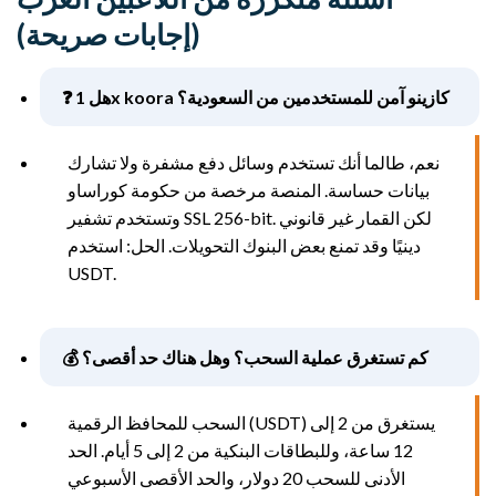
(إجابات صريحة)
❓ هل 1x koora كازينو آمن للمستخدمين من السعودية؟
نعم، طالما أنك تستخدم وسائل دفع مشفرة ولا تشارك
بيانات حساسة. المنصة مرخصة من حكومة كوراساو
وتستخدم تشفير SSL 256-bit. لكن القمار غير قانوني
دينيًا وقد تمنع بعض البنوك التحويلات. الحل: استخدم
USDT.
💰 كم تستغرق عملية السحب؟ وهل هناك حد أقصى؟
السحب للمحافظ الرقمية (USDT) يستغرق من 2 إلى
12 ساعة، وللبطاقات البنكية من 2 إلى 5 أيام. الحد
الأدنى للسحب 20 دولار، والحد الأقصى الأسبوعي