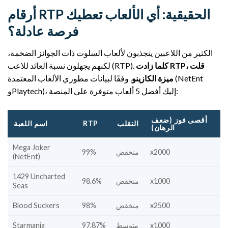
أرقام RTP الحقيقية: أي الألعاب تعطيك
فرصة عادلة؟
الكثير من اللاعبين ينجذبون لألعاب السلوت ذات الجوائز الضخمة،
كلما زادت RTP، قلت
لكنهم يجهلون نسبة العائد للاعب (RTP).
ميزة الكازينو
. وفقًا لبيانات مطوري الألعاب المعتمدة (NetEnt
وPlaytech)، إليك أفضل 5 ألعاب متوفرة على المنصة:
أقصى فوز (ضعف
التقلب
RTP
اسم اللعبة
الرهان)
Mega Joker
x2000
منخفض
99%
(NetEnt)
1429 Uncharted
x1000
منخفض
98.6%
Seas
x2500
منخفض
98%
Blood Suckers
x1000
متوسط
97.87%
Starmania