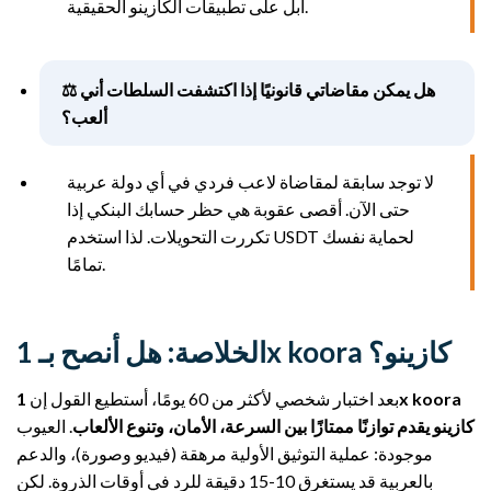
أبل على تطبيقات الكازينو الحقيقية.
⚖️ هل يمكن مقاضاتي قانونيًا إذا اكتشفت السلطات أني
ألعب؟
لا توجد سابقة لمقاضاة لاعب فردي في أي دولة عربية
حتى الآن. أقصى عقوبة هي حظر حسابك البنكي إذا
تكررت التحويلات. لذا استخدم USDT لحماية نفسك
تمامًا.
الخلاصة: هل أنصح بـ 1x koora كازينو؟
بعد اختبار شخصي لأكثر من 60 يومًا، أستطيع القول إن
1x koora
كازينو يقدم توازنًا ممتازًا بين السرعة، الأمان، وتنوع الألعاب
. العيوب
موجودة: عملية التوثيق الأولية مرهقة (فيديو وصورة)، والدعم
بالعربية قد يستغرق 10-15 دقيقة للرد في أوقات الذروة. لكن