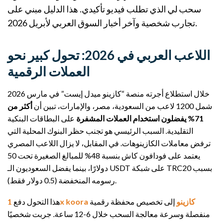
سحب لي الذي تطلب فيديو تأكيدي. هذا الدليل مبني على
تجارب شخصية وآخر أخبار السوق العربي لأبريل 2026.
اللاعب العربي في 2026: تحول كبير نحو
العملات الرقمية
خلال استطلاع أجرته منصة “كازينو ميدل إيست” في مارس 2026
شمل 1200 لاعب من السعودية، مصر، والإمارات، تبين أن
أكثر من
71% يفضلون استخدام العملات المشفرة
على البطاقات البنكية
التقليدية. السبب الرئيسي هو تجنب حظر البنوك المحلية التي
ترفض معاملات الكازينوهات. في المقابل، لا يزال اللاعب المصري
يعتمد على فودافون كاش بنسبة 48% للمبالغ الصغيرة تحت 50
دولارًا، بينما يفضل السعوديون الـ USDT على شبكة TRC20 بسبب
رسومه المنخفضة (0.5 دولار فقط).
1x koora كازينو
إلى تخصيص محفظة رقمية
هذا التحول دفع
منفصلة وسرعة معالجة السحب خلال 6-12 ساعة. جربت شخصيًا