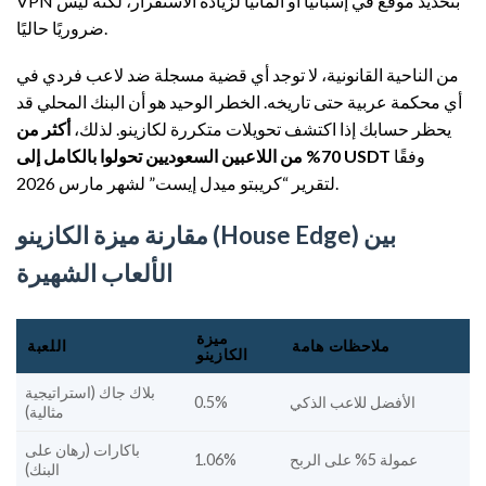
VPN بتحديد موقع في إسبانيا أو ألمانيا لزيادة الاستقرار، لكنه ليس
ضروريًا حاليًا.
من الناحية القانونية، لا توجد أي قضية مسجلة ضد لاعب فردي في
أي محكمة عربية حتى تاريخه. الخطر الوحيد هو أن البنك المحلي قد
يحظر حسابك إذا اكتشف تحويلات متكررة لكازينو. لذلك،
أكثر من
وفقًا
70% من اللاعبين السعوديين تحولوا بالكامل إلى USDT
لتقرير “كريبتو ميدل إيست” لشهر مارس 2026.
مقارنة ميزة الكازينو (House Edge) بين
الألعاب الشهيرة
ميزة
ملاحظات هامة
اللعبة
الكازينو
بلاك جاك (استراتيجية
الأفضل للاعب الذكي
0.5%
مثالية)
باكارات (رهان على
عمولة 5% على الربح
1.06%
البنك)