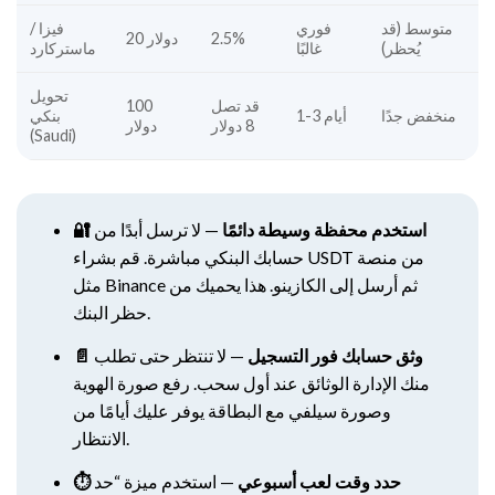
متوسط (قد
فوري
فيزا /
2.5%
20 دولار
يُحظر)
غالبًا
ماستركارد
تحويل
قد تصل
100
منخفض جدًا
1-3 أيام
بنكي
8 دولار
دولار
(Saudi)
🔐 استخدم محفظة وسيطة دائمًا
— لا ترسل أبدًا من
حسابك البنكي مباشرة. قم بشراء USDT من منصة
مثل Binance ثم أرسل إلى الكازينو. هذا يحميك من
حظر البنك.
📄 وثق حسابك فور التسجيل
— لا تنتظر حتى تطلب
منك الإدارة الوثائق عند أول سحب. رفع صورة الهوية
وصورة سيلفي مع البطاقة يوفر عليك أيامًا من
الانتظار.
⏱️ حدد وقت لعب أسبوعي
— استخدم ميزة “حد