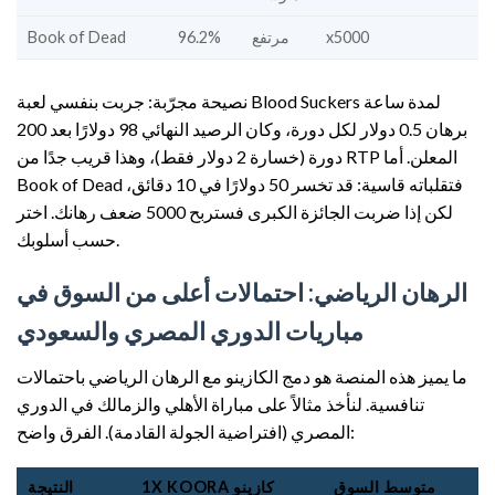
x5000
مرتفع
96.2%
Book of Dead
نصيحة مجرّبة: جربت بنفسي لعبة Blood Suckers لمدة ساعة
برهان 0.5 دولار لكل دورة، وكان الرصيد النهائي 98 دولارًا بعد 200
دورة (خسارة 2 دولار فقط)، وهذا قريب جدًا من RTP المعلن. أما
Book of Dead فتقلباته قاسية: قد تخسر 50 دولارًا في 10 دقائق،
لكن إذا ضربت الجائزة الكبرى فستربح 5000 ضعف رهانك. اختر
حسب أسلوبك.
الرهان الرياضي: احتمالات أعلى من السوق في
مباريات الدوري المصري والسعودي
ما يميز هذه المنصة هو دمج الكازينو مع الرهان الرياضي باحتمالات
تنافسية. لنأخذ مثالاً على مباراة الأهلي والزمالك في الدوري
المصري (افتراضية الجولة القادمة). الفرق واضح:
متوسط السوق
1X KOORA كازينو
النتيجة