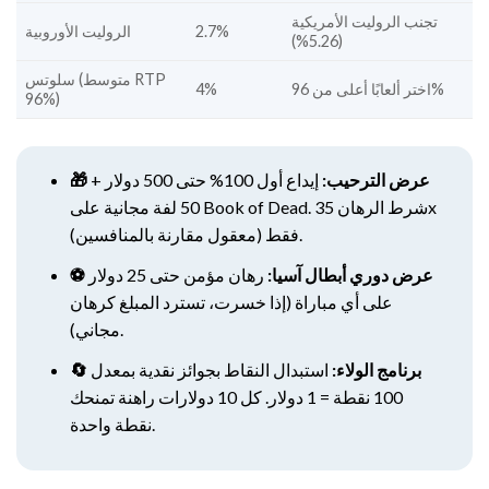
تجنب الروليت الأمريكية
2.7%
الروليت الأوروبية
(5.26%)
سلوتس (متوسط RTP
اختر ألعابًا أعلى من 96%
4%
96%)
🎁 عرض الترحيب:
إيداع أول 100% حتى 500 دولار +
50 لفة مجانية على Book of Dead. شرط الرهان 35x
فقط (معقول مقارنة بالمنافسين).
⚽ عرض دوري أبطال آسيا:
رهان مؤمن حتى 25 دولار
على أي مباراة (إذا خسرت، تسترد المبلغ كرهان
مجاني).
🔄 برنامج الولاء:
استبدال النقاط بجوائز نقدية بمعدل
100 نقطة = 1 دولار. كل 10 دولارات راهنة تمنحك
نقطة واحدة.