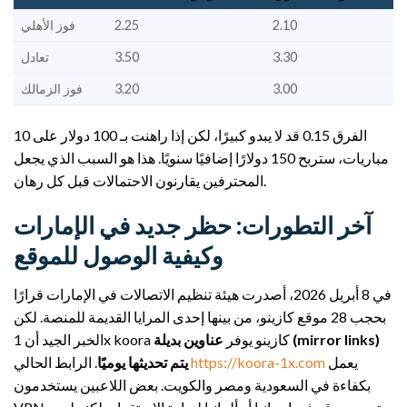
2.10
2.25
فوز الأهلي
3.30
3.50
تعادل
3.00
3.20
فوز الزمالك
الفرق 0.15 قد لا يبدو كبيرًا، لكن إذا راهنت بـ 100 دولار على 10
مباريات، ستربح 150 دولارًا إضافيًا سنويًا. هذا هو السبب الذي يجعل
المحترفين يقارنون الاحتمالات قبل كل رهان.
آخر التطورات: حظر جديد في الإمارات
وكيفية الوصول للموقع
في 8 أبريل 2026، أصدرت هيئة تنظيم الاتصالات في الإمارات قرارًا
بحجب 28 موقع كازينو، من بينها إحدى المرايا القديمة للمنصة. لكن
الخبر الجيد أن 1x koora كازينو يوفر
عناوين بديلة (mirror links)
يعمل
https://koora-1x.com
. الرابط الحالي
يتم تحديثها يوميًا
بكفاءة في السعودية ومصر والكويت. بعض اللاعبين يستخدمون