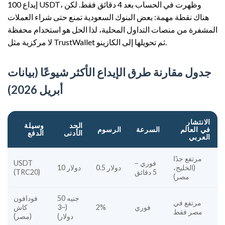
إيداع 100 USDT، وظهرت في الحساب بعد 4 دقائق فقط. لكن
هناك نقطة مهمة: بعض البنوك السعودية تمنع حتى شراء العملات
المشفرة من منصات التداول المحلية، لذا الحل هو استخدام محفظة
لا مركزية مثل TrustWallet ثم تحويلها إلى الكازينو.
جدول مقارنة طرق الإيداع الأكثر شيوعًا (بيانات
أبريل 2026)
الانتشار
الحد
وسيلة
في العالم
السرعة
الرسوم
الأدنى
الدفع
العربي
مرتفع جدًا
فوري –
USDT
(الخليج،
0.5 دولار
10 دولار
5 دقائق
(TRC20)
مصر)
50 جنيه
فودافون
مرتفع في
فوري
2%
(~3
كاش
مصر فقط
دولار)
(مصر)