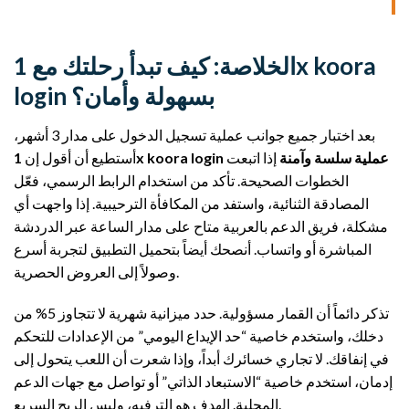
الخلاصة: كيف تبدأ رحلتك مع 1x koora
login بسهولة وأمان؟
بعد اختبار جميع جوانب عملية تسجيل الدخول على مدار 3 أشهر،
1x koora login عملية سلسة وآمنة
إذا اتبعت
أستطيع أن أقول إن
الخطوات الصحيحة. تأكد من استخدام الرابط الرسمي، فعّل
المصادقة الثنائية، واستفد من المكافأة الترحيبية. إذا واجهت أي
مشكلة، فريق الدعم بالعربية متاح على مدار الساعة عبر الدردشة
المباشرة أو واتساب. أنصحك أيضاً بتحميل التطبيق لتجربة أسرع
وصولاً إلى العروض الحصرية.
تذكر دائماً أن القمار مسؤولية. حدد ميزانية شهرية لا تتجاوز 5% من
دخلك، واستخدم خاصية “حد الإيداع اليومي” من الإعدادات للتحكم
في إنفاقك. لا تجاري خسائرك أبداً، وإذا شعرت أن اللعب يتحول إلى
إدمان، استخدم خاصية “الاستبعاد الذاتي” أو تواصل مع جهات الدعم
المحلية. الهدف هو الترفيه، وليس الربح السريع.