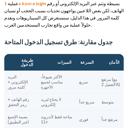
بسيطة وتتم عبر البريد الإلكتروني أو رقم
1x koora login
عملية
الهاتف، لكن بعض اللاعبين يواجهون تحديات بسبب الحجب أو نسيان
كلمة المرور. في هذا الدليل، سنستعرض كل السيناريوهات ونقدم
حلولاً عملية من واقع تجارب المستخدمين العرب.
جدول مقارنة: طرق تسجيل الدخول المتاحة
طريقة
الأمان
السرعة
الميزات
الدخول
الأكثر شيوعاً،
البريد
مرتفع (مع
سريع
مناسب لجميع
الإلكتروني +
تفعيل 2FA)
الأجهزة
كلمة مرور
لا يحتاج لبريد
رقم الهاتف +
متوسط
سريع جداً
إلكتروني
رمز التحقق
متاحة فقط لأندرويد
بصمة الإصبع
مرتفع جداً
فوري
11+
(عبر التطبيق)