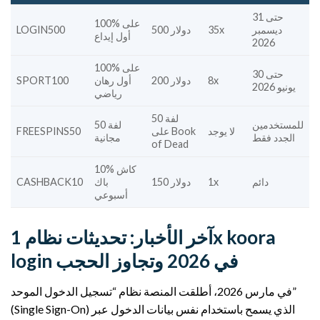
حتى 31
100% على
ديسمبر
35x
500 دولار
LOGIN500
أول إيداع
2026
100% على
حتى 30
8x
200 دولار
أول رهان
SPORT100
يونيو 2026
رياضي
50 لفة
للمستخدمين
50 لفة
لا يوجد
على Book
FREESPINS50
الجدد فقط
مجانية
of Dead
10% كاش
دائم
1x
150 دولار
باك
CASHBACK10
أسبوعي
آخر الأخبار: تحديثات نظام 1x koora
login في 2026 وتجاوز الحجب
في مارس 2026، أطلقت المنصة نظام “تسجيل الدخول الموحد”
(Single Sign-On) الذي يسمح باستخدام نفس بيانات الدخول عبر