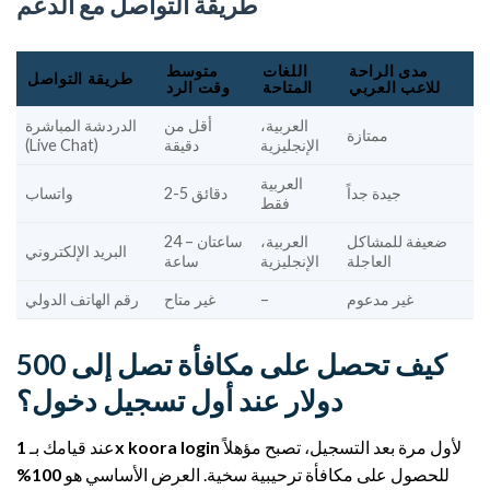
طريقة التواصل مع الدعم
مدى الراحة
اللغات
متوسط
طريقة التواصل
للاعب العربي
المتاحة
وقت الرد
العربية،
أقل من
الدردشة المباشرة
ممتازة
الإنجليزية
دقيقة
(Live Chat)
العربية
جيدة جداً
2-5 دقائق
واتساب
فقط
ضعيفة للمشاكل
العربية،
ساعتان – 24
البريد الإلكتروني
العاجلة
الإنجليزية
ساعة
غير مدعوم
–
غير متاح
رقم الهاتف الدولي
كيف تحصل على مكافأة تصل إلى 500
دولار عند أول تسجيل دخول؟
لأول مرة بعد التسجيل، تصبح مؤهلاً
1x koora login
عند قيامك بـ
للحصول على مكافأة ترحيبية سخية. العرض الأساسي هو
100%