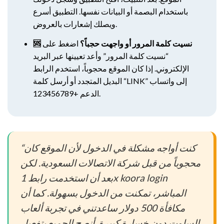
باستخدام البصمة أو البيانات نفسها. التطبيق أسرع
ويصلك إشعارات بالعروض.
🆘 نسيت كلمة المرور أو واجهت حجباً؟
اضغط على
“نسيت كلمة المرور” وأعد تعيينها عبر البريد
الإلكتروني. إذا كان الموقع محجوباً، استخدم الرابط
البديل المتجدد أو أرسل كلمة “LINK” إلى واتساب
الدعم +123456789.
“كنت أواجه مشكلة في الدخول لأن الموقع كان
محجوباً من قبل شركة الاتصالات السعودية. لكن
بعد أن استخدمت رابط 1x koora login
المباشر، تمكنت من الدخول بسهولة. كما أن
مكافأة 500 دولار ساعدتني في تجربة ألعاب
السلوت دون خسارة كبيرة. أنصح الجميع بتفعيل