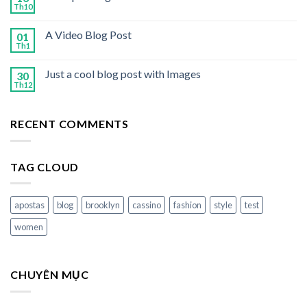
Th10
A Video Blog Post
01
Th1
Just a cool blog post with Images
30
Th12
RECENT COMMENTS
TAG CLOUD
apostas
blog
brooklyn
cassino
fashion
style
test
women
CHUYÊN MỤC