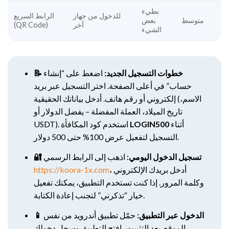
بطيء
للدخول من جهاز
الرابط السريع
متوسط
بعض
آخر
(QR Code)
الشيء
📝 خطوات التسجيل الجديد:
اضغط على “إنشاء
حساب” في أعلى الصفحة. اختر التسجيل عبر بريد
إلكتروني أو رقم هاتف. أدخل بياناتك الحقيقية (الاسم،
تاريخ الميلاد، العملة المفضلة – يفضل الدولار أو
أثناء
LOGIN500
USDT). استخدم كود المكافأة
التسجيل لتفعيل عرض 100% حتى 500 دولار.
🔐 تسجيل الدخول اليومي:
اذهب إلى الرابط الرسمي
، أدخل بريدك الإلكتروني
https://koora-1x.com
وكلمة المرور. إذا كنت تستخدم التطبيق، يمكنك تفعيل
خيار “تذكرني” لتجنب إعادة الكتابة.
📱 الدخول عبر التطبيق:
حمّل تطبيق أندرويد من نفس
الموقع. بعد التثبيت، افتح التطبيق وسجل دخولك