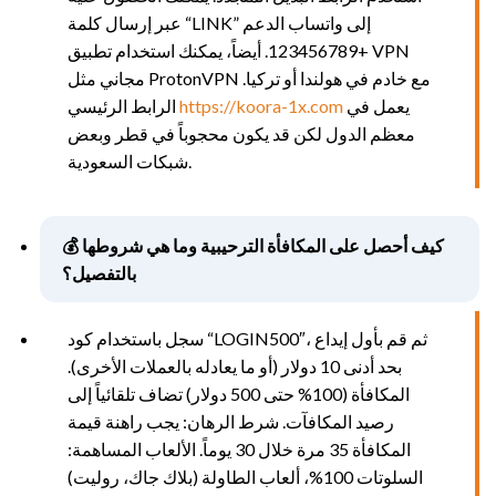
عبر إرسال كلمة “LINK” إلى واتساب الدعم
+123456789. أيضاً، يمكنك استخدام تطبيق VPN
مجاني مثل ProtonVPN مع خادم في هولندا أو تركيا.
يعمل في
https://koora-1x.com
الرابط الرئيسي
معظم الدول لكن قد يكون محجوباً في قطر وبعض
شبكات السعودية.
💰 كيف أحصل على المكافأة الترحيبية وما هي شروطها
بالتفصيل؟
سجل باستخدام كود “LOGIN500″، ثم قم بأول إيداع
بحد أدنى 10 دولار (أو ما يعادله بالعملات الأخرى).
المكافأة (100% حتى 500 دولار) تضاف تلقائياً إلى
رصيد المكافآت. شرط الرهان: يجب راهنة قيمة
المكافأة 35 مرة خلال 30 يوماً. الألعاب المساهمة:
السلوتات 100%، ألعاب الطاولة (بلاك جاك، روليت)