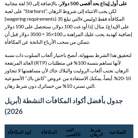
على أول إيداع بحد أقصى 500 دولار
، بالإضافة إلى 50 لفة مجانية
على لعبة “Starburst”. لكن يجب الانتباه إلى شروط الرهان
(wagering requirements) التي تبلغ 35x المكافأة فقط (وليس
على الإيداع). مثال: إذا أودعت 100 دولار، ستحصل على 100 دولار
إضافية كهدية. يجب عليك المراهنة بـ 100×35 = 3500 دولار قبل أن
تتمكن من سحب الأرباح الناتجة عن المكافأة.
لتحقيق هذا الشرط بسهولة، أنصح باختيار ألعاب السلوت ذات نسبة
العائد المرتفعة (RTP) لأنها تساهم بنسبة 100% في متطلبات
الرهان. تجنب ألعاب الروليت والبلاك جاك لأن مساهمتها لا تتجاوز
10-20%. أيضاً، يمكنك الاستفادة من عروض “كاش باك” الأسبوعية
التي تسترد 10% من خسائرك دون شرط رهان.
جدول بأفضل أكواد المكافآت النشطة (أبريل
2026)
شرط
الحد
الصلاحية
المكافأة
كود المكافأة
الرهان
الأقصى