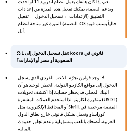
نعم، إذا كان هاتفك يعمل بنظام أندرويد 11 أو أحدث
ويدعم البصمة، يمكنك تفعيل هذه الميزة من إعدادات
التطبيق (الإعدادات ← تسجيل الدخول ← تفعيل
البصمة). الميزة غير متاحة لنظام iOS حالياً بسبب قيود
أبل.
⚖️ هل تسجيل الدخول إلى 1x koora قانوني في
السعودية أو مصر أو الإمارات؟
لا توجد قوانين تجرّم اللاعب الفردي الذي يسجل
الدخول إلى مواقع الكازينو الدولية. الخطر الوحيد هو أن
البنك المحلي قد يحظر حسابك إذا اكتشف تحويلات
متكررة لكازينو. لذا استخدم العملات المشفرة (USDT)
أو المحافظ الإلكترونية مثل Skrill. المنصة مرخصة في
كوراساو وتعمل بشكل قانوني خارج نطاق الدول
العربية. أنصحك باللعب بمسؤولية وعدم تجاوز حدودك
المالية.