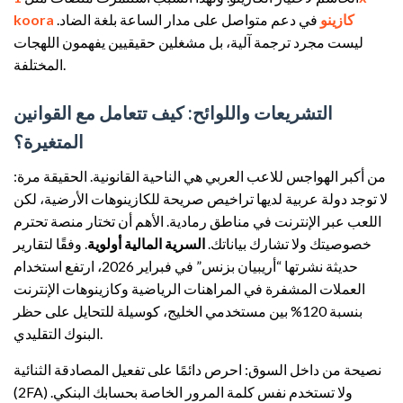
koora كازينو
في دعم متواصل على مدار الساعة بلغة الضاد.
ليست مجرد ترجمة آلية، بل مشغلين حقيقيين يفهمون اللهجات
المختلفة.
التشريعات واللوائح: كيف تتعامل مع القوانين
المتغيرة؟
من أكبر الهواجس للاعب العربي هي الناحية القانونية. الحقيقة مرة:
لا توجد دولة عربية لديها تراخيص صريحة للكازينوهات الأرضية، لكن
اللعب عبر الإنترنت في مناطق رمادية. الأهم أن تختار منصة تحترم
خصوصيتك ولا تشارك بياناتك.
السرية المالية أولوية
. وفقًا لتقارير
حديثة نشرتها “أريبيان بزنس” في فبراير 2026، ارتفع استخدام
العملات المشفرة في المراهنات الرياضية وكازينوهات الإنترنت
بنسبة 120% بين مستخدمي الخليج، كوسيلة للتحايل على حظر
البنوك التقليدي.
نصيحة من داخل السوق: احرص دائمًا على تفعيل المصادقة الثنائية
(2FA) ولا تستخدم نفس كلمة المرور الخاصة بحسابك البنكي.