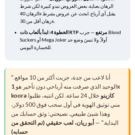
الرهان بعناية. بعض العروض تبدو كبيرة لكن شرط
الرهان 40x يقتل أي أرباح. ابحث عن عروض بشرط
رهان أقل من 30x.
الخطوة 4: ابدأ بألعاب ذات RTP مرتفع
— جرب Blood
Suckers أو Mega Joker أولاً. ولا تنسَ وضع حد
للخسارة اليومي.
“أنا لاعب من جدة، جربت أكثر من 10 مواقع.
الوحيد الذي صرفت منه أرباحي دون تأخير هو
1x
koora كازينو
خلال 24 ساعة. لكن انتبه، طلبوا
مني توثيق الهوية في أول سحب فوق 500 دولار،
وهذا شيئ طبيعي. نصيحتي: وثق حسابك من
البداية.” —
أبو ريان، لعب حقيقي (تم التحقق من
حسابه)