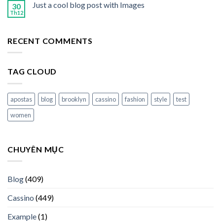
Just a cool blog post with Images
30
Th12
RECENT COMMENTS
TAG CLOUD
apostas
blog
brooklyn
cassino
fashion
style
test
women
CHUYÊN MỤC
Blog
(409)
Cassino
(449)
Example
(1)