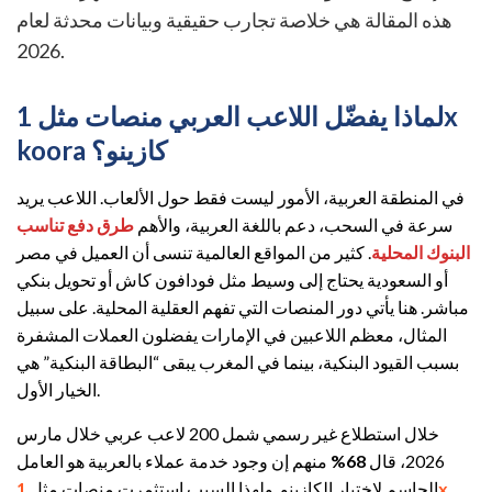
هذه المقالة هي خلاصة تجارب حقيقية وبيانات محدثة لعام
2026.
لماذا يفضّل اللاعب العربي منصات مثل 1x
koora كازينو؟
في المنطقة العربية، الأمور ليست فقط حول الألعاب. اللاعب يريد
سرعة في السحب، دعم باللغة العربية، والأهم
طرق دفع تناسب
البنوك المحلية
. كثير من المواقع العالمية تنسى أن العميل في مصر
أو السعودية يحتاج إلى وسيط مثل فودافون كاش أو تحويل بنكي
مباشر. هنا يأتي دور المنصات التي تفهم العقلية المحلية. على سبيل
المثال، معظم اللاعبين في الإمارات يفضلون العملات المشفرة
بسبب القيود البنكية، بينما في المغرب يبقى “البطاقة البنكية” هي
الخيار الأول.
خلال استطلاع غير رسمي شمل 200 لاعب عربي خلال مارس
2026، قال
68%
منهم إن وجود خدمة عملاء بالعربية هو العامل
الحاسم لاختيار الكازينو. ولهذا السبب استثمرت منصات مثل
1x