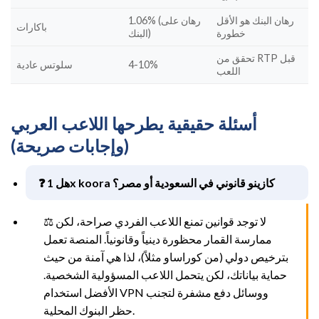
رهان البنك هو الأقل
1.06% (رهان على
باكارات
خطورة
البنك)
تحقق من RTP قبل
4-10%
سلوتس عادية
اللعب
أسئلة حقيقية يطرحها اللاعب العربي
(وإجابات صريحة)
❓ هل 1x koora كازينو قانوني في السعودية أو مصر؟
⚖️ لا توجد قوانين تمنع اللاعب الفردي صراحة، لكن
ممارسة القمار محظورة دينياً وقانونياً. المنصة تعمل
بترخيص دولي (من كوراساو مثلاً)، لذا هي آمنة من حيث
حماية بياناتك، لكن يتحمل اللاعب المسؤولية الشخصية.
الأفضل استخدام VPN ووسائل دفع مشفرة لتجنب
حظر البنوك المحلية.