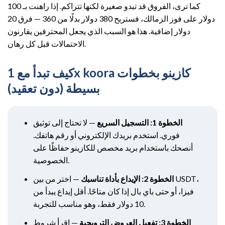
كما ترى، الفروق قد تبدو صغيرة لكنها تتراكم. إذا راهنت بـ 100
دولار على فوز الزمالك، فستربح 380 دولار بدلًا من 360 — فرق 20
دولار إضافية. هذا هو السبب الذي يجعل المحترفين يقارنون
الاحتمالات قبل كل رهان.
كيف تبدأ مع 1x koora كازينو بخطوات
بسيطة (دون تعقيد)
الخطوة 1: التسجيل السريع
— لا تحتاج إلى توثيق
فوري. استخدم بريدك الإلكتروني أو رقم هاتفك.
أنصحك باستخدام بريد مخصص للكازينو حفاظًا على
الخصوصية.
الخطوة 2: الإيداع بأداة تناسبك
— اختر من بين USDT،
فيزا، أو حتى باي بال إذا كان متاحًا. أقل إيداع يبدأ من
10 دولار فقط، وهو مناسب للتجربة.
الخطوة 3: تفعيل العروض الترويجية
— اقرأ شروط