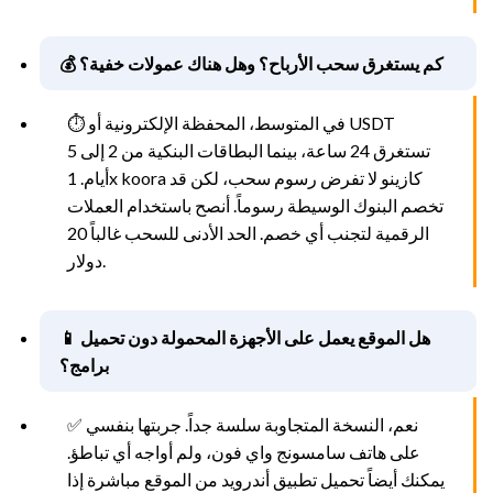
💰 كم يستغرق سحب الأرباح؟ وهل هناك عمولات خفية؟
⏱️ في المتوسط، المحفظة الإلكترونية أو USDT
تستغرق 24 ساعة، بينما البطاقات البنكية من 2 إلى 5
أيام. 1x koora كازينو لا تفرض رسوم سحب، لكن قد
تخصم البنوك الوسيطة رسوماً. أنصح باستخدام العملات
الرقمية لتجنب أي خصم. الحد الأدنى للسحب غالباً 20
دولار.
📱 هل الموقع يعمل على الأجهزة المحمولة دون تحميل
برامج؟
✅ نعم، النسخة المتجاوبة سلسة جداً. جربتها بنفسي
على هاتف سامسونج واي فون، ولم أواجه أي تباطؤ.
يمكنك أيضاً تحميل تطبيق أندرويد من الموقع مباشرة إذا