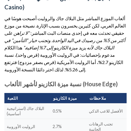
Casino)
ألعاب الموزع المباشر مثل البلاك جاك والروليت أصبحت هوسًا في
العالم العربي. لكن كثيرين يخسرون بسبب الإثارة. نصيحة من موزع
حقيقي تحدثت معه في إحدى منصات البث المباشر:
“لا تراهن على
أكثر من 5% من رصيدك في اليد الواحدة. وتجنب خيار “التأمين” في
البلاك جاك لأنه يزيد ميزة الكازينو إلى 7% إضافية.”
هذا الكلام
مدعوم بإحصائيات: في الروليت الأوروبية (قرص واحد)، نسبة
الكازينو 2.7%، أما الروليت الأمريكية (قرص بصفر مزدوج) فترتفع
إلى 5.26%. لذلك اختر دائمًا النسخة الأوروبية.
نسبة ميزة الكازينو لأشهر الألعاب (House Edge)
ملاحظات
ميزة الكازينو
اللعبة
البلاك جاك (استراتيجية
الأفضل للاعب الذكي
0.5%
أساسية)
تجنب الرهانات
2.7%
الروليت الأوروبية
الجانبية