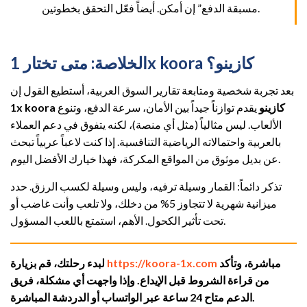
مسبقة الدفع” إن أمكن. أيضاً فعّل التحقق بخطوتين.
الخلاصة: متى تختار 1x koora كازينو؟
بعد تجربة شخصية ومتابعة تقارير السوق العربية، أستطيع القول إن
1x koora كازينو
يقدم توازناً جيداً بين الأمان، سرعة الدفع، وتنوع
الألعاب. ليس مثالياً (مثل أي منصة)، لكنه يتفوق في دعم العملاء
بالعربية واحتمالاته الرياضية التنافسية. إذا كنت لاعباً عربياً تبحث
عن بديل موثوق من المواقع المكركة، فهذا خيارك الأفضل اليوم.
تذكر دائماً: القمار وسيلة ترفيه، وليس وسيلة لكسب الرزق. حدد
ميزانية شهرية لا تتجاوز 5% من دخلك، ولا تلعب وأنت غاضب أو
تحت تأثير الكحول. الأهم، استمتع باللعب المسؤول.
مباشرة، وتأكد
https://koora-1x.com
لبدء رحلتك، قم بزيارة
من قراءة الشروط قبل الإيداع. وإذا واجهت أي مشكلة، فريق
الدعم متاح 24 ساعة عبر الواتساب أو الدردشة المباشرة.