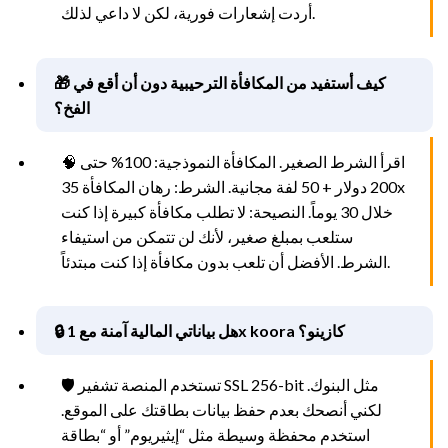
أردت إشعارات فورية، لكن لا داعي لذلك.
🎁 كيف أستفيد من المكافأة الترحيبية دون أن أقع في
الفخ؟
🧠 اقرأ الشرط الصغير. المكافأة النموذجية: 100% حتى
200 دولار + 50 لفة مجانية. الشرط: رهان المكافأة 35x
خلال 30 يوماً. النصيحة: لا تطلب مكافأة كبيرة إذا كنت
ستلعب بمبلغ صغير، لأنك لن تتمكن من استيفاء
الشرط. الأفضل أن تلعب بدون مكافأة إذا كنت مبتدئاً.
🔒 هل بياناتي المالية آمنة مع 1x koora كازينو؟
🛡️ تستخدم المنصة تشفير SSL 256-bit مثل البنوك.
لكني أنصحك بعدم حفظ بيانات بطاقتك على الموقع.
استخدم محفظة وسيطة مثل “إيثيريوم” أو “بطاقة