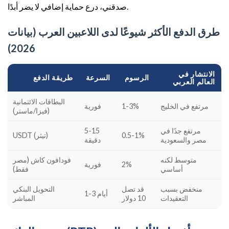
صدقني، درع حماية إضافي لا يضر أبدًا.
طرق الدفع الأكثر شيوعًا لدى اللاعبين العرب (بيانات
2026)
الانتشار في
الرسوم
السرعة
طريقة الدفع
العالم العربي
البطاقات الائتمانية
مرتفع في الخليج
1-3%
فورية
(فيزا/ماستر)
مرتفع جدًا في
5-15
0.5-1%
USDT (تيثر)
مصر والسعودية
دقيقة
متوسط لكنه
فودافون كاش (مصر
2%
فورية
أساسي
فقط)
منخفض بسبب
قد تصل
التحويل البنكي
1-3 أيام
التعقيدات
10 دولار
المباشر