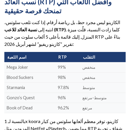
نسب العائد (RTP) وأفضل الألعاب التي
تمنحك فرصة حقيقية
الكازينو ليس مجرد حظ، بل رياضة أرقام. إذا كنت تلعب سلوتس،
. كلما زادت النسبة، قلّت ميزة
نسبة العائد للاعب (RTP)
انتبه إلى
المنزل. إليك قائمة بأعلى 5 ألعاب سلوت من حيث RTP بناءً على
تقرير “كازينو ريفيو” لشهر أبريل 2026:
التقلب
RTP
اسم اللعبة
منخفض
99%
Mega Joker
منخفض
98%
Blood Suckers
متوسط
97.8%
Starmania
متوسط-مرتفع
96%
Gonzo’s Quest
مرتفع
96.2%
Book of Dead
بالنسبة لـ 1x koora كازينو، توفر معظم ألعابها سلوتس من كبار
المزودين مثل NetEnt وPlaytech، مما يضمن RTP شفاف. تجربة