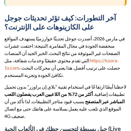
آخر التطورات: كيف تؤثر تحديثات جوجل
على الكازينوهات على الإنترنت؟
في مارس 2026، أصدرت جوجل تحديثًا خوارزميًا يستهدف المواقع
منخفضة الجودة في مجال المقامرة. النتيجة: اختفت عشرات
الصفحات غير الموثوقة من نتائج البحث. الخبر الجيد أن المنصات
https://koora-
التي تقدم محتوى حقيقيًا وخدمات شفافة، مثل
، حصلت على ترتيب أفضل. هذا يعني أن محركات البحث
1x.com
تكافئ الجودة وتجربة المستخدم.
لاحظنا أيضًا ارتفاعًا في استخدام تقنية “بلاي إن براوزر” بدون تحميل
تطبيقات إضافية.
أكثر من 72% من اللاعبين العرب يفضلون اللعب
المباشر عبر المتصفح
بسبب قيود متاجر التطبيقات. لذا تأكد من أن
الموقع الذي تلعب عليه يعمل بسلاسة على هاتفك حتى مع اتصال
4G ضعيف.
حيل بسيطة لتحسين حظك في الألعاب الحية (Live