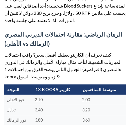
شخصية: أحد أصدقائي لعب على Blood Suckers لمدة ساعة بإيداع
50 دولارًا، وخرج بربح 230 دولار. لا تنسَ أن RTP يحسب على ملايين
الدورات، لذا لا تعتمد على جلسة واحدة.
الرهان الرياضي: مقارنة احتمالات الديربي المصري
(الأهلي vs الزمالك)
كيف تعرف أن الكازينو يعطيك أفضل سعر؟ راقب احتمالات
المباريات الشعبية. لنأخد مثال مباراة الأهلي والزمالك في الدوري
المصري (افتراضية). الجدول التالي يوضح الفرق بين احتمالات 1x
koora كازينو ومتوسط السوق:
متوسط المنافسين
1X KOORA كازينو
النتيجة
2.00
2.10
فوز الأهلي
3.20
3.40
تعادل
3.60
3.80
فوز الزمالك