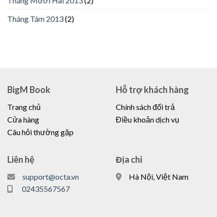
Tháng Mười Hai 2013
(2)
Tháng Tám 2013
(2)
BigM Book
Hỗ trợ khách hàng
Trang chủ
Chính sách đổi trả
Cửa hàng
Điều khoản dịch vụ
Câu hỏi thường gặp
Liên hệ
Địa chỉ
support@octa.vn
Hà Nội, Việt Nam
02435567567