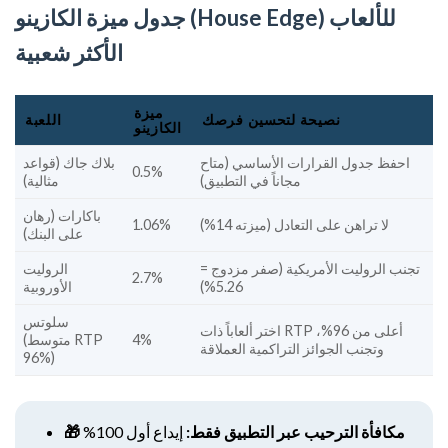
جدول ميزة الكازينو (House Edge) للألعاب
الأكثر شعبية
ميزة
نصيحة لتحسين فرصك
اللعبة
الكازينو
احفظ جدول القرارات الأساسي (متاح
بلاك جاك (قواعد
0.5%
مجاناً في التطبيق)
مثالية)
باكارات (رهان
لا تراهن على التعادل (ميزته 14%)
1.06%
على البنك)
تجنب الروليت الأمريكية (صفر مزدوج =
الروليت
2.7%
5.26%)
الأوروبية
سلوتس
اختر ألعاباً ذات RTP أعلى من 96%،
4%
(متوسط RTP
وتجنب الجوائز التراكمية العملاقة
96%)
🎁 مكافأة الترحيب عبر التطبيق فقط:
إيداع أول 100%