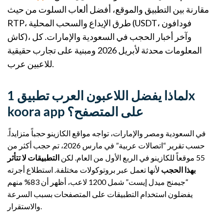
مقارنة بين التطبيق والموقع، أفضل ألعاب السلوت من حيث
RTP، طرق الإيداع والسحب المحلية (USDT، فودافون
كاش)، وآخر أخبار الحجب في السعودية والإمارات. كل
المعلومات محدثة لأبريل 2026 ومبنية على تجارب حقيقية
للاعبين عرب.
لماذا يفضل اللاعبون العرب تطبيق 1x
koora app على المتصفح؟
في السعودية ومصر والإمارات، تواجه مواقع الكازينو حجباً متزايداً.
حسب تقرير “اتصالات عربية” في مارس 2026، تم حجب أكثر من
55 موقعاً للكازينو في الربع الأول من العام. لكن
التطبيقات لا تتأثر
بهذا الحجب
لأنها تعمل عبر بروتوكولات مختلفة. استطلاع أجرته
“جيمنج ميدل إيست” شمل 1200 لاعب، أظهر أن 83% منهم
يفضلون استخدام التطبيقات على المتصفحات بسبب السرعة
والاستقرار.