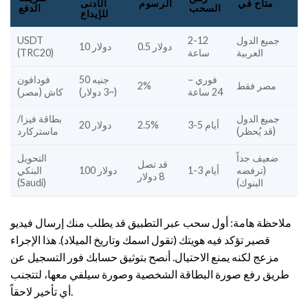
متاح في
الرسوم
الأدنى
السحب
الدفع
للإيداع
جميع الدول
2-12
USDT
0.5 دولار
10 دولار
العربية
ساعة
(TRC20)
فوري –
50 جنيه
فودافون
مصر فقط
2%
24 ساعة
(~3 دولار)
كاش (مصر)
جميع الدول
بطاقة فيزا/
3-5 أيام
2.5%
20 دولار
(قد يُحظر)
ماستركارد
ضعيف جداً
التحويل
قد تصل
(ترفضه
1-3 أيام
100 دولار
البنكي
8 دولار
البنوك)
(Saudi)
ملاحظة هامة: أول سحب عبر التطبيق قد يطلب منك إرسال فيديو
قصير تؤكد فيه هويتك (تقول اسمك وتاريخ الميلاد). هذا الإجراء
مزعج لكنه يمنع الاحتيال. أنصح بتوثيق حسابك فور التسجيل عن
طريق رفع صورة البطاقة الشخصية وصورة سيلفي معها، لتتجنب
أي تأخير لاحقاً.