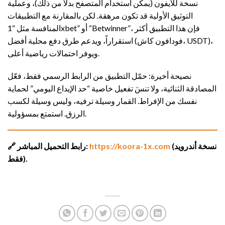
نسخة للأيفون (يمكن استخدام المتصفح بدلاً من ذلك)، وعملية
التوثيق الأولية قد تكون مرهقة. لكن بالمقارنة مع التطبيقات
المنافسة مثل “1xbet” أو “Betwinner”، فإن هذا التطبيق أكثر
استقراراً، ويدعم طرق دفع محلية أفضل (فودافون كاش، USDT)،
ويوفر احتمالات رياضية أعلى.
نصيحة أخيرة: حمّل التطبيق من الرابط الرسمي فقط، فعّل
المصادقة الثنائية، ولا تنسَ تفعيل خاصية “حد الإيداع اليومي” لحماية
نفسك من الإفراط. القمار وسيلة ترفيه، وليس وسيلة لكسب
الرزق. استمتع بمسؤولية.
(نسخة أندرويد
https://koora-1x.com
🔗 رابط التحميل المباشر:
فقط).