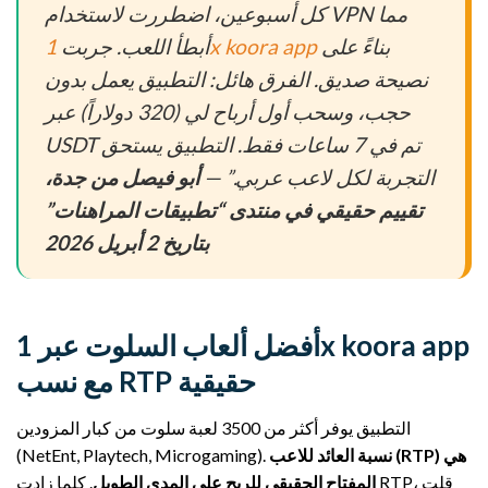
كل أسبوعين، اضطررت لاستخدام VPN مما
بناءً على
1x koora app
أبطأ اللعب. جربت
نصيحة صديق. الفرق هائل: التطبيق يعمل بدون
حجب، وسحب أول أرباح لي (320 دولاراً) عبر
USDT تم في 7 ساعات فقط. التطبيق يستحق
التجربة لكل لاعب عربي.” —
أبو فيصل من جدة،
تقييم حقيقي في منتدى “تطبيقات المراهنات”
بتاريخ 2 أبريل 2026
أفضل ألعاب السلوت عبر 1x koora app
مع نسب RTP حقيقية
التطبيق يوفر أكثر من 3500 لعبة سلوت من كبار المزودين
نسبة العائد للاعب (RTP) هي
(NetEnt, Playtech, Microgaming).
المفتاح الحقيقي للربح على المدى الطويل
. كلما زادت RTP، قلت