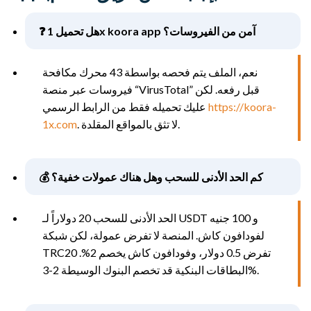
❓ هل تحميل 1x koora app آمن من الفيروسات؟
نعم، الملف يتم فحصه بواسطة 43 محرك مكافحة
فيروسات عبر منصة “VirusTotal” قبل رفعه. لكن
https://koora-
عليك تحميله فقط من الرابط الرسمي
. لا تثق بالمواقع المقلدة.
1x.com
💰 كم الحد الأدنى للسحب وهل هناك عمولات خفية؟
الحد الأدنى للسحب 20 دولاراً لـ USDT و 100 جنيه
لفودافون كاش. المنصة لا تفرض عمولة، لكن شبكة
TRC20 تفرض 0.5 دولار، وفودافون كاش يخصم 2%.
البطاقات البنكية قد تخصم البنوك الوسيطة 2-3%.