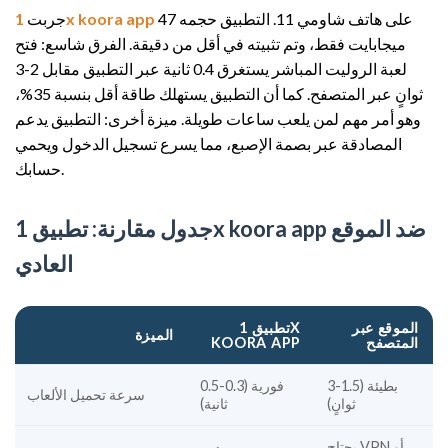
على هاتف شاومي 11. التطبيق حجمه 47
1x koora app
جربت
ميجابايت فقط، وتم تثبيته في أقل من دقيقة. الفرق شاسع: فتح
لعبة الروليت المباشر يستغرق 0.4 ثانية عبر التطبيق مقابل 2-3
ثوانٍ عبر المتصفح. كما أن التطبيق يستهلك طاقة أقل بنسبة 35%،
وهو أمر مهم لمن يلعب ساعات طويلة. ميزة أخرى: التطبيق يدعم
المصادقة عبر بصمة الإصبع، مما يسرع تسجيل الدخول ويحمي
حسابك.
جدول مقارنة: تطبيق 1x koora app ضد الموقع
العادي
الموقع عبر
تطبيق 1X
الميزة
المتصفح
KOORA APP
بطيئة (1.5-3
فورية (0.3-0.5
سرعة تحميل الألعاب
ثوانٍ)
ثانية)
يحتاج VPN أو