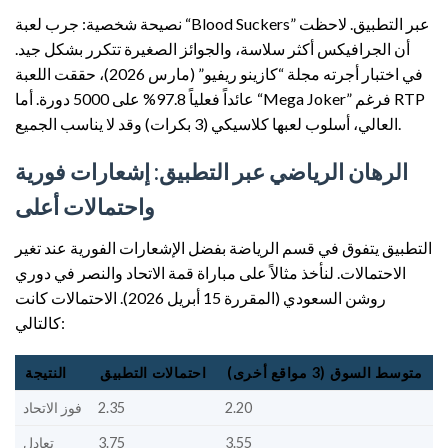
نصيحة شخصية: جرب لعبة “Blood Suckers” عبر التطبيق. لاحظت
أن الجرافيكس أكثر سلاسة، والجوائز الصغيرة تتكرر بشكل جيد.
في اختبار أجرته مجلة “كازينو ريفيو” (مارس 2026)، حققت اللعبة
عائداً فعلياً 97.8% على 5000 دورة. أما “Mega Joker” فرغم RTP
العالي، أسلوب لعبها كلاسيكي (3 بكرات) وقد لا يناسب الجميع.
الرهان الرياضي عبر التطبيق: إشعارات فورية
واحتمالات أعلى
التطبيق يتفوق في قسم الرياضة بفضل الإشعارات الفورية عند تغير
الاحتمالات. لنأخذ مثالاً على مباراة قمة الاتحاد والنصر في دوري
روشن السعودي (المقررة 15 أبريل 2026). الاحتمالات كانت
كالتالي:
متوسط السوق (3 مواقع أخرى)
احتمالات التطبيق
النتيجة
2.20
2.35
فوز الاتحاد
3.55
3.75
تعادل