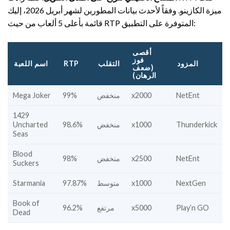
ميزة الكازينو. وفقاً لأحدث بيانات المطورين لشهر أبريل 2026، إليك
قائمة بأعلى 5 ألعاب من حيث RTP المتوفرة على التطبيق:
أقصى
فوز
المزود
التقلب
RTP
اسم اللعبة
(ضعف
الرهان)
NetEnt
x2000
منخفض
99%
Mega Joker
1429
Thunderkick
x1000
منخفض
98.6%
Uncharted
Seas
Blood
NetEnt
x2500
منخفض
98%
Suckers
NextGen
x1000
متوسط
97.87%
Starmania
Book of
Play’n GO
x5000
مرتفع
96.2%
Dead