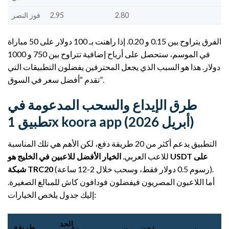
2.80
2.95
فوز النصر
الفرق يتراوح بين 0.15 و 0.20. إذا راهنت بـ 100 دولار على 50 مباراة
في الموسم، ستحصل على أرباح إضافية تتراوح بين 750 و 1000
دولار. هذا هو السبب الذي يجعل المحترفين يفضلون التطبيقات التي
تقدم “أفضل سعر في السوق”.
طرق الإيداع والسحب المدعومة في
تطبيق 1x koora app (أبريل 2026)
التطبيق يدعم أكثر من 20 طريقة دفع، لكن الأهم هي تلك المناسبة
للاعب العربي.
الخيار الأفضل للاعبين في الخليج هو USDT على
(رسوم 0.5 دولار فقط، وسحب خلال 2-12 ساعة).
شبكة TRC20
أما اللاعبون المصريون فيفضلون فودافون كاش للمبالغ الصغيرة.
إليك جدول يلخص الخيارات:
الحد
زمن
طريقة