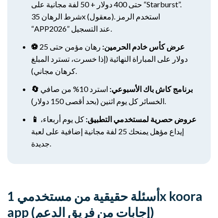
حتى 400 دولار + 50 لفة مجانية على “Starburst”.
شرط الرهان 35x (معقول). استخدم الرمز
“APP2026” عند التسجيل.
⚽ عرض كأس خادم الحرمين:
رهان مؤمن حتى 25
دولار على المباراة النهائية (إذا خسرت، تسترد المبلغ
كرهان مجاني).
🔄 برنامج كاش باك الأسبوعي:
استرد 10% من صافي
الخسائر كل يوم اثنين (بحد أقصى 150 دولار).
📱 عروض حصرية لمستخدمي التطبيق:
كل يوم أربعاء،
إيداع مؤهل يمنحك 25 لفة مجانية إضافية على لعبة
جديدة.
أسئلة حقيقية من مستخدمي 1x koora
app (إجابات من فريق الدعم)