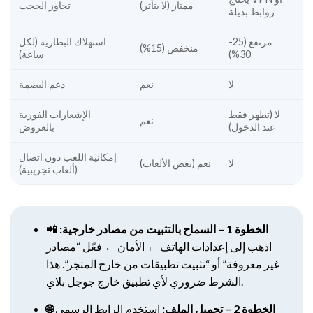
ممتاز (لا يتأثر)
تجاوز الحجب
روابط بديلة
مرتفع (25-
استهلاك البطارية (لكل
منخفض (15%)
30%)
ساعة)
لا
نعم
دعم البصمة
لا (تظهر فقط
الإشعارات الفورية
نعم
عند الدخول)
بالعروض
إمكانية اللعب دون اتصال
لا
نعم (بعض الألعاب)
(ألعاب تجريبية)
📲 الخطوة 1 – السماح بالتثبيت من مصادر خارجية:
اذهب إلى إعدادات الهاتف ← الأمان ← فعّل “مصادر
غير معروفة” أو “تثبيت تطبيقات من خارج المتجر”. هذا
الشرط ضروري لأي تطبيق خارج جوجل بلاي.
🌐 الخطوة 2 – تحميل الملف:
استخدم الرابط الرسمي