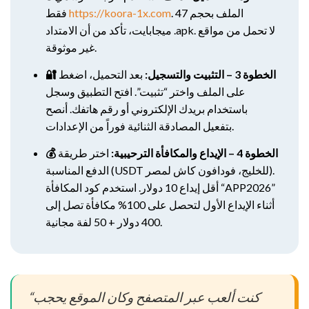
. الملف بحجم 47
https://koora-1x.com
فقط
ميجابايت، تأكد من أن الامتداد .apk. لا تحمل من مواقع
غير موثوقة.
🔐 الخطوة 3 – التثبيت والتسجيل:
بعد التحميل، اضغط
على الملف واختر “تثبيت”. افتح التطبيق وسجل
باستخدام بريدك الإلكتروني أو رقم هاتفك. أنصح
بتفعيل المصادقة الثنائية فوراً من الإعدادات.
💰 الخطوة 4 – الإيداع والمكافأة الترحيبية:
اختر طريقة
الدفع المناسبة (USDT للخليج، فودافون كاش لمصر).
أقل إيداع 10 دولار. استخدم كود المكافأة “APP2026”
أثناء الإيداع الأول لتحصل على 100% مكافأة تصل إلى
400 دولار + 50 لفة مجانية.
“كنت ألعب عبر المتصفح وكان الموقع يحجب