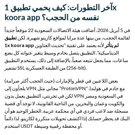
آخر التطورات: كيف يحمي تطبيق 1x
koora app نفسه من الحجب؟
في 5 أبريل 2026، أضافت هيئة الاتصالات السعودية 22 موقعاً جديداً
لقائمة الحجب، من بينها عدة مرايا لمواقع كازينو شهيرة. لكن
تطبيق
1x koora app لم يتأثر
لأنه يعتمد على تقنية “تحديث العناوين
الديناميكية”. التطبيق يتصل بخادم وسيط يتغير عنوانه كل بضع
ساعات، مما يجعل تتبعه صعباً. بالإضافة إلى ذلك، يستخدم التطبيق
تشفير SSL من الطبقة العسكرية (256-bit).
بعض اللاعبين في قطر والإمارات (حيث الحجب أكثر صرامة)
يلجأون إلى VPN مجاني مثل “ProtonVPN” مع خادم في هولندا.
لكن في تجربتي، التطبيق يعمل بدون VPN في السعودية ومصر
والكويت وعمان والبحرين. من الناحية القانونية، لا توجد أي قضية
مسجلة ضد لاعب فردي في أي محكمة عربية. الخطر الوحيد هو أن
البنك قد يحظر حسابك إذا اكتشف تحويلات متكررة لكازينو. لذا دائماً
استخدم USDT أو محفظة رقمية وسيطة.