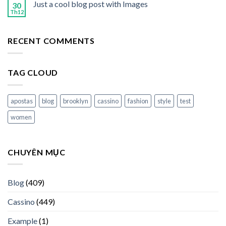
Just a cool blog post with Images
30
Th12
RECENT COMMENTS
TAG CLOUD
apostas
blog
brooklyn
cassino
fashion
style
test
women
CHUYÊN MỤC
Blog
(409)
Cassino
(449)
Example
(1)