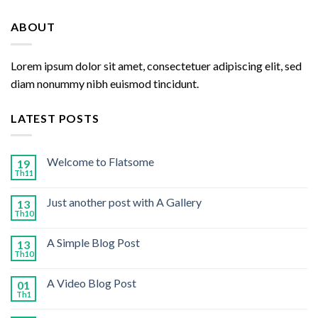
ABOUT
Lorem ipsum dolor sit amet, consectetuer adipiscing elit, sed
diam nonummy nibh euismod tincidunt.
LATEST POSTS
Welcome to Flatsome
19
Th11
Just another post with A Gallery
13
Th10
A Simple Blog Post
13
Th10
A Video Blog Post
01
Th1